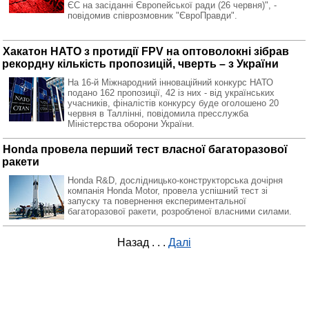
ЄС на засіданні Європейської ради (26 червня)", -
повідомив співрозмовник "ЄвроПравди".
Хакатон НАТО з протидії FPV на оптоволокні зібрав
рекордну кількість пропозицій, чверть – з України
На 16-й Міжнародний інноваційний конкурс НАТО
подано 162 пропозиції, 42 із них - від українських
учасників, фіналістів конкурсу буде оголошено 20
червня в Таллінні, повідомила пресслужба
Міністерства оборони України.
Honda провела перший тест власної багаторазової
ракети
Honda R&D, дослідницько-конструкторська дочірня
компанія Honda Motor, провела успішний тест зі
запуску та повернення експериментальної
багаторазової ракети, розробленої власними силами.
Назад
. . .
Далі