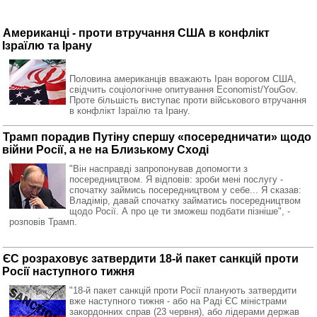
Американці - проти втручання США в конфлікт
Ізраїлю та Ірану
Половина американців вважають Іран ворогом США,
свідчить соціологічне опитування Economist/YouGov.
Проте більшість виступає проти військового втручання
в конфлікт Ізраїлю та Ірану.
Трамп порадив Путіну спершу «посередничати» щодо
війни Росії, а не на Близькому Сході
"Він насправді запропонував допомогти з
посередництвом. Я відповів: зроби мені послугу -
спочатку займись посередництвом у себе... Я сказав:
Владімір, давай спочатку займатись посередництвом
щодо Росії. А про це ти зможеш подбати пізніше", -
розповів Трамп.
ЄС розраховує затвердити 18-й пакет санкцій проти
Росії наступного тижня
"18-й пакет санкцій проти Росії планують затвердити
вже наступного тижня - або на Раді ЄС міністрами
закордонних справ (23 червня), або лідерами держав