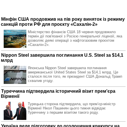
Мінфін США продовжив на пів року виняток із режиму
санкцій проти РФ для проєкту «Сахалін-2»
Міністерство фінансів США 18 червня продовжило
термін дії пов'язаної з Росією генеральної ліцензії, яка
дозволяє деякі операції з нафтогазовим проєктом
«Сахалін-2».
Nippon Steel завершила поглинання U.S. Steel за $14,1
млрд
Японська Nippon Steel завершила поглинання
американської United States Steel за $14,1 млрд. Це
сталося після того, як президент США Дональд Трамп
схвалив угоду.
Туреччина підтвердила історичний візит прем'єра
Вірменії
Турецька сторона підтвердила, що премʼєр-міністр
Вірменії Нікол Пашинян цього тижня відвідає
Туреччину з першим візитом такого роду.
Україна веде підготовку до оголошення конкурсу на