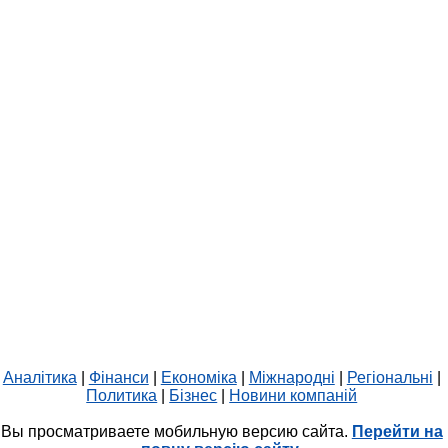
Аналітика
|
Фінанси
|
Економіка
|
Міжнародні
|
Регіональні
|
Политика
|
Бізнес
|
Новини компаній
Вы просматриваете мобильную версию сайта.
Перейти на