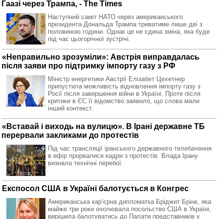
Гаазі через Трампа, - The Times
Наступний саміт НАТО через американського
президента Дональда Трампа триватиме лише дві з
половиною години. Однак це не єдина зміна, яка буде
під час цьогорічної зустрічі.
«Неправильно зрозуміли»: Австрія виправдалась
після заяви про підтримку імпорту газу з РФ
Міністр енергетики Австрії Елізабет Цехетнер
припустила можливість відновлення імпорту газу з
Росії після завершення війни в Україні. Проте після
критики в ЄС її відомство заявило, що слова мали
інший контекст.
«Вставай і виходь на вулицю». В Ірані державне ТБ
перервали закликами до протестів
Під час трансляції іранського державного телебачення
в ефір прорвалися кадри з протестів. Влада Ірану
визнала технічні перебої.
Експосол США в Україні балотується в Конгрес
Американська карʼєрна дипломатка Бріджит Брінк, яка
майже три роки очолювала посольство США в Україні,
вирішила балотуватись до Палати представників у