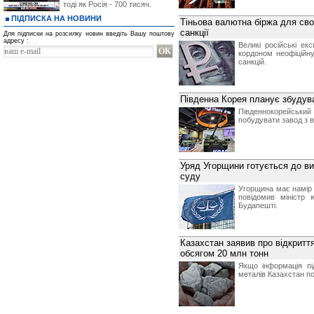
тоді як Росія - 700 тисяч.
ПІДПИСКА НА НОВИНИ
Тіньова валютна біржа для свої
санкції
Для підписки на розсилку новин введіть Вашу поштову
адресу :
Великі російські ек
кордоном неофіційн
санкцій.
Південна Корея планує збудува
Південнокорейський
побудувати завод з в
Уряд Угорщини готується до в
суду
Угорщина має намір 
повідомив міністр 
Будапешті.
Казахстан заявив про відкритт
обсягом 20 млн тонн
Якщо інформація пі
металів Казахстан по