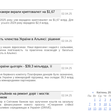
хакери вкрали криптовалют на $1,67
02.04.25
2025 року уже вкрадено криптовалют на $1,67 млрд. Для
 усього 2024 року вкрадено $2,4 млрд.
ть членства України в Альянсі: рішення
02.04.25
 у наших відносинах. Наші відносини і надалі є сильними,
ична пов'язаність та практична взаємодія у багатьох
ть в Альянсі.
їни цьогоріч - $39,3 мільярда, її
02.04.25
ння Керівного комітету Платформи донорів було зазначено,
 України у міжнародній підтримці, яка складає 39,3 млрд
та міжнародними партнерами.
«
Квітень 2
льйонів на ремонт доріг і мостів:
02.04.25
Пн
Вт
Ср
Чт
П
анком
1
2
3
вір зі Світовим банком про залучення коштів на загальну
7
8
9
10
1
 фінансування нового проєкту «Створення стійкої
азливих середовищах в Україні» (DRIVE).
14
15
16
17
1