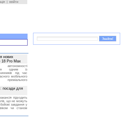
ація
|
ввійти
ея нових
 18 Pro Max
 автономності
ться одним із
чинників під час
асного мобільного
 преміального
»: посади для
акансія підходить
тів, що не можуть
бойові завдання у
 віком чи станом