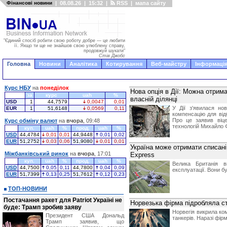
Фінансові новини
|
08.08.26
|
15:32
|
RSS
|
мапа сайту
"Єдиний спосіб робити свою роботу добре — це любити
її. Якщо ти ще не знайшов свою улюблену справу,
продовжуй шукати"
Стів Джобс
Головна
Новини
Аналітика
Котирування
Веб-майстру
Інформація
Курс НБУ
на
понеділок
Нова опція в Дії: Можна отрим
за
курс
uah
%
власній ділянці
USD
1
44,7579
0,0047
0,01
У Дії з'явилася но
EUR
1
51,6148
0,0569
0,11
компенсацію для від
Про це заявив віцеп
Курс обміну валют
на
вчора
, 09:48
технологій Михайло 
куп.
uah
%
прод.
uah
%
USD
44,4784
0,01
0,01
44,9448
0,01
0,02
EUR
51,2752
0,03
0,06
51,9080
0,01
0,01
Україна може отримати списані
Міжбанківський ринок
на
вчора
, 17:01
Express
куп.
uah
%
прод.
uah
%
Велика Британія 
USD
44,7500
0,05
0,11
44,7800
0,04
0,09
експлуатації. Вони б
EUR
51,7399
0,13
0,25
51,7612
0,12
0,23
ТОП-НОВИНИ
Постачання ракет для Patriot Україні не
Норвезька фірма підробляла ст
буде: Трамп зробив заяву
Норвегія викрила ко
Президент США Дональд
танкерів. Наразі фір
Трамп заявив, що