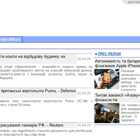
реєстр
 про BIN.ua
ПРЕС-РЕЛІЗИ
ати кошти на відбудову будинку на
02.04.25
Автономність та батар
флагманів Apple iPhone
ва опція єВідновлення - можливість подати заявку на
будови зруйнованого житла на власній земельній ділянці.
Питання
рем'єр-міністр з інновацій, розвитку освіти, науки та
залишає
Федоров.
ключових 
вибору суч
пристрою
сегмента.
 британські вертольоти Puma, - Defense
02.04.25
Тилові вакансії «Азову
фінансистів
вивела свої транспортні вертольоти Puma HC.Mk з
ули у строю 54 роки.
Ця тилова в
для кандида
виконувати 
звʼязку із
здоровʼя.
рахування танкерів РФ, - Reuters
02.04.25
мпанію, що підробляла страхові документи для російських
ма знаходиться під слідством.