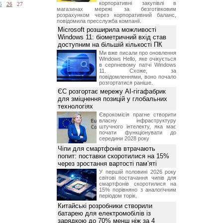
корпоративні закупівлі в
5
26
27
магазинах мережі за безготівковим
розрахунком через корпоративний баланс,
повідомила пресслужба компанії.
Microsoft розширила можливості
Windows 11: біометричний вхід став
доступним на більшій кількості ПК
Ми вже писали про оновлення
Windows Hello, яке очікується
в серпневому патчі Windows
11. Схоже, за
повідомленнями, воно почало
розгортатися раніше.
ЄС розгортає мережу AI-гігафабрик
для зміцнення позицій у глобальних
технологіях
Єврокомісія прагне створити
власну інфраструктуру
штучного інтелекту, яка має
почати функціонувати до
середини 2028 року
Чіпи для смартфонів втрачають
попит: поставки скоротилися на 15%
через зростання вартості пам’яті
У першій половині 2026 року
світові постачання чипів для
смартфонів скоротилися на
15% порівняно з аналогічним
періодом торік.
Китайські розробники створили
батарею для електромобілів із
зарядкою до 70% менш ніж за 4