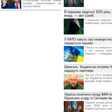
Сполученим Штатам самим
потрібні перехоплювачі до
систем Patriot.
В першому кварталі 2025 року 
млрд, — звіт CertiK
У першому кварталі 
порівняння: протягом
У НАТО кажуть про незворотніс
лишається чинним
"Нічого не змінилося
у нас сильна політ
сферах", - стверджую
Шмигаль: Бюджетна потреба Укра
нададуть партнери
Під час 13-го засіда
що бюджетна потреба
доларів, буде покри
Україна позичила понад $400 мі
Підписано угоду зі Світовим б
Україна уклала дого
суму $432 млн на
інфраструктури у вр