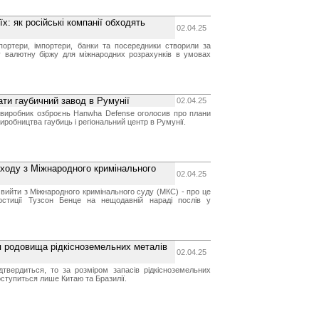
х: як російські компанії обходять
02.04.25
спортери, імпортери, банки та посередники створили за
у валютну біржу для міжнародних розрахунків в умовах
ти гаубичний завод в Румунії
02.04.25
 виробник озброєнь Hanwha Defense оголосив про плани
иробництва гаубиць і регіональний центр в Румунії.
иходу з Міжнародного кримінального
02.04.25
вийти з Міжнародного кримінального суду (МКС) - про це
юстиції Тузсон Бенце на нещодавній нараді послів у
я родовища рідкісноземельних металів
02.04.25
дтвердиться, то за розміром запасів рідкісноземельних
ступиться лише Китаю та Бразилії.