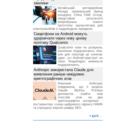
хвилини
Китайський автовиробник
Hongqi, преміальний бренд
концерну China FAW Group,
представив результати
випробувань нового
прототипу акумулятора для
електромобілів із надшвидкою зарядкою.
Смартфони на Android можуть
здорожчати через нову цінову
політику Qualcomm
Qualcomm поки не розкрила,
наскільки подорожчають чіпи,
але для покупців це означає
одне: усі Android-пристрої на
чіпах Snapdragon неминуче
подорожчають.
Anthropic використала Claude для
виявлення раніше невідомих
криптографічних атак
Компанія Anthropic
повідомила, що її модель
Claude Mythos Preview
допомогла знайти нові
способи атак на два
криптографічні алгоритми -
постквантову схему цифрового підпису HAWK
та спрощену версію шифру AES.
•
далі...