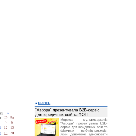
БІЗНЕС
"Аврора" презентувала B2B-сервіс
025
»
для юридичних осіб та ФОП
т
Сб
Нд
Мережа мультимаркетів
4
5
6
"Аврора" презентувала B2B-
сервіс для юридичних осіб та
1
12
13
фізичних осіб-підприємців,
8
19
20
який допоможе здійснювати