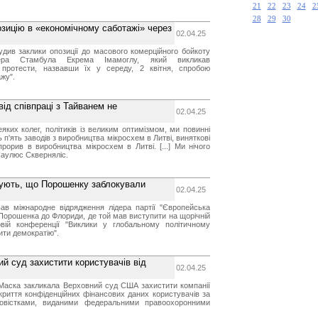
21
22
23
24
2
28
29
30
зицію в «економічному саботажі» через
02.04.25
див заклики опозиції до масового комерційного бойкоту
ра Стамбула Екрема Імамоглу, який викликав
і протести, назвавши їх у середу, 2 квітня, спробою
жу".
від співпраці з Тайванем не
02.04.25
еяких колег, політиків із великим оптимізмом, ми повинні
 п'ять заводів з виробництва мікросхем в Литві, виняткові
рорив в виробництва мікросхем в Литві. [...] Ми нічого
Саулюс Скверняліс.
жують, що Порошенку заблокували
02.04.25
ав міжнародне відрядження лідера партії "Європейська
 Порошенка до Флориди, де той мав виступити на щорічній
овій конференції "Виклики у глобальному політичному
ити демократію".
й суд захистити користувачів від
02.04.25
Маска закликала Верховний суд США захистити компанії
криття конфіденційних фінансових даних користувачів за
повістками, виданими федеральними правоохоронними