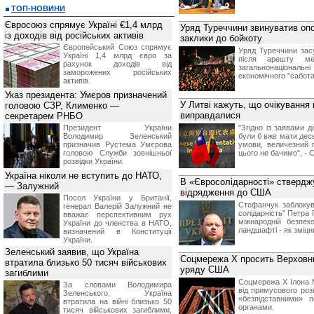
ТОП-НОВИНИ
Євросоюз спрямує Україні €1,4 млрд
Уряд Туреччини звинуватив опо
із доходів від російських активів
заклики до бойкоту
Європейський Союз спрямує
Уряд Туреччини засу
Україні 1,4 млрд євро за
після арешту ме
рахунок доходів від
загальнонаціональн
заморожених російських
економічного "сабота
активів.
Указ президента: Умєров призначений
У Литві кажуть, що очікування 
головою СЗР, Клименко —
виправдалися
секретарем РНБО
Президент України
"Згідно із заявами д
Володимир Зеленський
були б вже мати десь
призначив Pустема Умєрова
умови, величезний п
головою Служби зовнішньої
цього не бачимо", - 
розвідки України.
Україна ніколи не вступить до НАТО,
В «Євросолідарності» стверд
— Залужний
відрядження до США
Посол України у Британії,
Стефанчук заблокув
генерал Валерій Залужний не
солідарність" Петра
вважає перспективним рух
міжнародній безпек
України до членства в НАТО,
ландшафті - як зміцн
визначений в Конституції
України.
Зеленський заявив, що Україна
Соцмережа X просить Верховни
втратила близько 50 тисяч військових
уряду США
загиблими
Соцмережа X Ілона 
За словами Володимира
від примусового роз
Зеленського, Україна
«безпідставними» 
втратила на війні близько 50
органами.
тисяч військових загиблими,