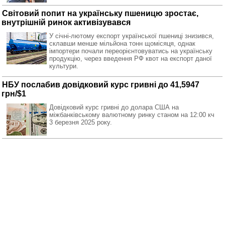
Світовий попит на українську пшеницю зростає,
внутрішній ринок активізувався
У січні-лютому експорт української пшениці знизився,
склавши менше мільйона тонн щомісяця, однак
імпортери почали переорієнтовуватись на українську
продукцію, через введення РФ квот на експорт даної
культури.
НБУ послабив довідковий курс гривні до 41,5947
грн/$1
Довідковий курс гривні до долара США на
міжбанківському валютному ринку станом на 12:00 кч
3 березня 2025 року.