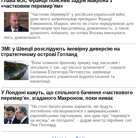
Глава МЗС Франції пояснив задум Макрона з
«частковим перемир’ям»
"Часткове перемир'я" у російсько-українській війні,
ідею якого запропонував президент Франції
Емманюель Макрон, могло би стати передумовою для
переговорів про масштабнішу домовленість, а також
дозволить побачити, чи готова Москва виконувати
якісь домовленості.
ЗМІ: у Швеції розслідують імовірну диверсію на
стратегічному острові Готланд
"Вони зламали бронзову кришку над насосами і
зіпсували її так, що насоси зупинилися", - сказала
Сюзанна Б'єргегорд-Петтерссон, керівниця
регіонального управління водопостачання та
каналізації.
У Лондоні кажуть, що спільного бачення «часткового
перемир'я», згаданого Макроном, поки немає
"На столі багато різних варіантів, які будуть
поглиблено обговорюватися з американськими і
європейськими партнерами, але ідею про "перемир'я
на місяць" не погодили", - додав міністр збройних сил
Люк Поллард.