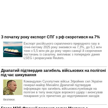
З початку року експорт СПГ з рф скоротився на 7%
Експорт російського скрапленого природного газу в
січні-лютому 2025 року знизився на 7,3%, до 5,1 млн
тонн з 5,5 млн рік до року через санкції й скорочення
постачань із сахаліну, випливає з попередніх даних
LSEG і розрахунків Reuters.
Драпатий підтвердив загибель військових на полігоні
під час шикування
Командувач Сухопутних військ Збройних сил України
генерал-майор Михайло Драпатий підтвердив
інформацію про загибель військовослужбовців на
полігоні в тилу внаслідок ворожого удару і анонсував
покарання усіх причетних до недотримання заходів
безпеки.