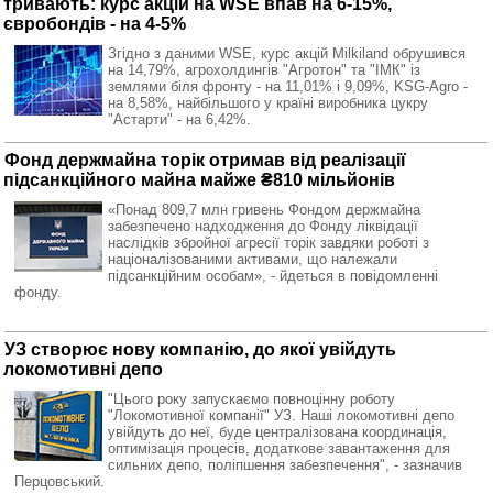
тривають: курс акцій на WSE впав на 6-15%,
євробондів - на 4-5%
Згідно з даними WSE, курс акцій Milkiland обрушився
на 14,79%, агрохолдингів "Агротон" та "ІМК" із
землями біля фронту - на 11,01% і 9,09%, KSG-Agro -
на 8,58%, найбільшого у країні виробника цукру
"Астарти" - на 6,42%.
Фонд держмайна торік отримав від реалізації
підсанкційного майна майже ₴810 мільйонів
«Понад 809,7 млн гривень Фондом держмайна
забезпечено надходження до Фонду ліквідації
наслідків збройної агресії торік завдяки роботі з
націоналізованими активами, що належали
підсанкційним особам», - йдеться в повідомленні
фонду.
УЗ створює нову компанію, до якої увійдуть
локомотивні депо
"Цього року запускаємо повноцінну роботу
"Локомотивної компанії" УЗ. Наші локомотивні депо
увійдуть до неї, буде централізована координація,
оптимізація процесів, додаткове завантаження для
сильних депо, поліпшення забезпечення", - зазначив
Перцовський.