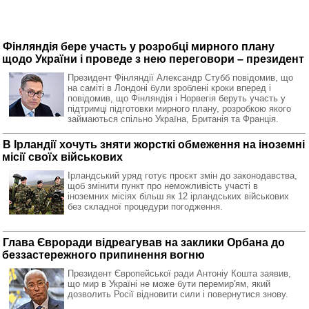
Фінляндія бере участь у розробці мирного плану
щодо України і проведе з нею переговори – президент
Президент Фінляндії Александр Стубб повідомив, що
на саміті в Лондоні були зроблені кроки вперед і
повідомив, що Фінляндія і Норвегія беруть участь у
підтримці підготовки мирного плану, розробкою якого
займаються спільно Україна, Британія та Франція.
В Ірландії хочуть зняти жорсткі обмеження на іноземні
місії своїх військових
Ірландський уряд готує проєкт змін до законодавства,
щоб змінити пункт про неможливість участі в
іноземних місіях більш як 12 ірландських військових
без складної процедури погодження.
Глава Євроради відреагував на заклики Орбана до
беззастережного припинення вогню
Президент Європейської ради Антоніу Кошта заявив,
що мир в Україні не може бути перемир'ям, який
дозволить Росії відновити сили і повернутися знову.