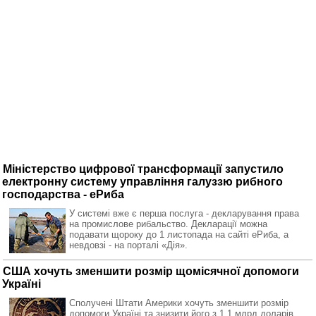
Міністерство цифрової трансформації запустило
електронну систему управління галуззю рибного
господарства - еРиба
У системі вже є перша послуга - декларування права
на промислове рибальство. Декларації можна
подавати щороку до 1 листопада на сайті еРиба, а
невдовзі - на порталі «Дія».
США хочуть зменшити розмір щомісячної допомоги
Україні
Сполучені Штати Америки хочуть зменшити розмір
допомоги Україні та знизити його з 1,1 млрд доларів