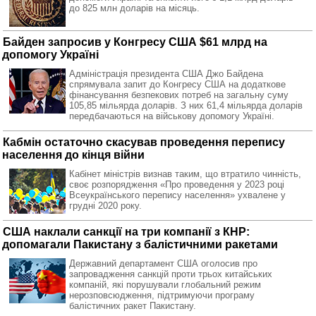
до 825 млн доларів на місяць.
Байден запросив у Конгресу США $61 млрд на
допомогу Україні
Адміністрація президента США Джо Байдена
спрямувала запит до Конгресу США на додаткове
фінансування безпекових потреб на загальну суму
105,85 мільярда доларів. З них 61,4 мільярда доларів
передбачаються на військову допомогу Україні.
Кабмін остаточно скасував проведення перепису
населення до кінця війни
Кабінет міністрів визнав таким, що втратило чинність,
своє розпорядження «Про проведення у 2023 році
Всеукраїнського перепису населення» ухвалене у
грудні 2020 року.
США наклали санкції на три компанії з КНР:
допомагали Пакистану з балістичними ракетами
Державний департамент США оголосив про
запровадження санкцій проти трьох китайських
компаній, які порушували глобальний режим
нерозповсюдження, підтримуючи програму
балістичних ракет Пакистану.