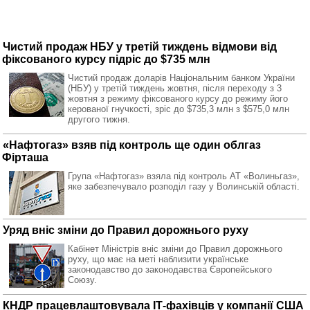
Чистий продаж НБУ у третій тиждень відмови від
фіксованого курсу підріс до $735 млн
Чистий продаж доларів Національним банком України
(НБУ) у третій тиждень жовтня, після переходу з 3
жовтня з режиму фіксованого курсу до режиму його
керованої гнучкості, зріс до $735,3 млн з $575,0 млн
другого тижня.
«Нафтогаз» взяв під контроль ще один облгаз
Фірташа
Група «Нафтогаз» взяла під контроль АТ «Волиньгаз»,
яке забезпечувало розподіл газу у Волинській області.
Уряд вніс зміни до Правил дорожнього руху
Кабінет Міністрів вніс зміни до Правил дорожнього
руху, що має на меті наблизити українське
законодавство до законодавства Європейського
Союзу.
КНДР працевлаштовувала ІТ-фахівців у компанії США