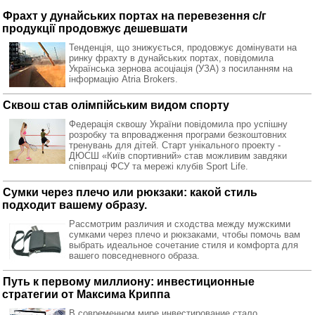
Фрахт у дунайських портах на перевезення с/г
продукції продовжує дешевшати
Тенденція, що знижується, продовжує домінувати на
ринку фрахту в дунайських портах, повідомила
Українська зернова асоціація (УЗА) з посиланням на
інформацію Atria Brokers.
Сквош став олімпійським видом спорту
Федерація сквошу України повідомила про успішну
розробку та впровадження програми безкоштовних
тренувань для дітей. Старт унікального проекту -
ДЮСШ «Київ спортивний» став можливим завдяки
співпраці ФСУ та мережі клубів Sport Life.
Сумки через плечо или рюкзаки: какой стиль
подходит вашему образу.
Рассмотрим различия и сходства между мужскими
сумками через плечо и рюкзаками, чтобы помочь вам
выбрать идеальное сочетание стиля и комфорта для
вашего повседневного образа.
Путь к первому миллиону: инвестиционные
стратегии от Максима Криппа
В современном мире инвестирование стало