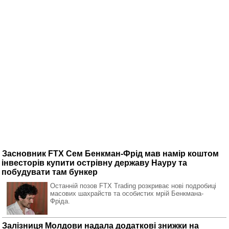
Засновник FTX Сем Бенкман-Фрід мав намір коштом
інвесторів купити острівну державу Науру та
побудувати там бункер
Останній позов FTX Trading розкриває нові подробиці
масових шахрайств та особистих мрій Бенкмана-
Фріда.
Залізниця Молдови надала додаткові знижки на