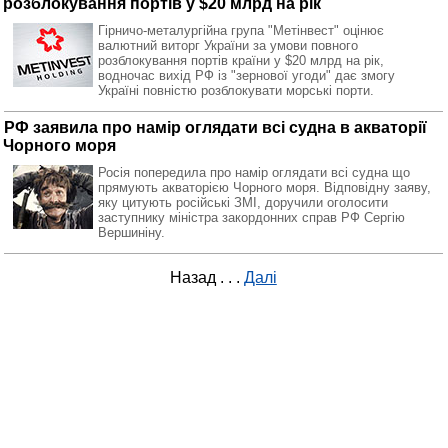
розблокування портів у $20 млрд на рік
Гірничо-металургійна група "Метінвест" оцінює
валютний виторг України за умови повного
розблокування портів країни у $20 млрд на рік,
водночас вихід РФ із "зернової угоди" дає змогу
Україні повністю розблокувати морські порти.
РФ заявила про намір оглядати всі судна в акваторії
Чорного моря
Росія попередила про намір оглядати всі судна що
прямують акваторією Чорного моря. Відповідну заяву,
яку цитують російські ЗМІ, доручили оголосити
заступнику міністра закордонних справ РФ Сергію
Вершиніну.
Назад
. . .
Далі