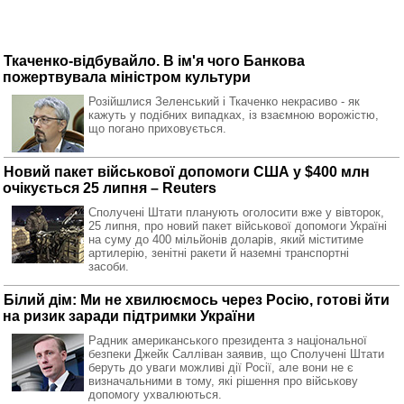
Ткаченко-відбувайло. В ім'я чого Банкова
пожертвувала міністром культури
Розійшлися Зеленський і Ткаченко некрасиво - як
кажуть у подібних випадках, із взаємною ворожістю,
що погано приховується.
Новий пакет військової допомоги США у $400 млн
очікується 25 липня – Reuters
Сполучені Штати планують оголосити вже у вівторок,
25 липня, про новий пакет військової допомоги Україні
на суму до 400 мільйонів доларів, який міститиме
артилерію, зенітні ракети й наземні транспортні
засоби.
Білий дім: Ми не хвилюємось через Росію, готові йти
на ризик заради підтримки України
Радник американського президента з національної
безпеки Джейк Салліван заявив, що Сполучені Штати
беруть до уваги можливі дії Росії, але вони не є
визначальними в тому, які рішення про військову
допомогу ухвалюються.