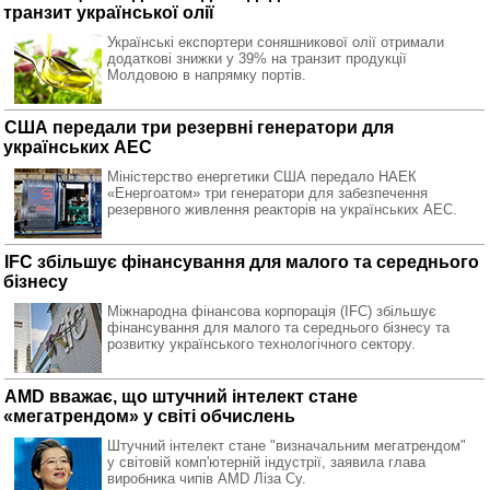
транзит української олії
Українські експортери соняшникової олії отримали
додаткові знижки у 39% на транзит продукції
Молдовою в напрямку портів.
США передали три резервні генератори для
українських АЕС
Міністерство енергетики США передало НАЕК
«Енергоатом» три генератори для забезпечення
резервного живлення реакторів на українських АЕС.
IFC збільшує фінансування для малого та середнього
бізнесу
Міжнародна фінансова корпорація (IFC) збільшує
фінансування для малого та середнього бізнесу та
розвитку українського технологічного сектору.
AMD вважає, що штучний інтелект стане
«мегатрендом» у світі обчислень
Штучний інтелект стане "визначальним мегатрендом"
у світовій комп'ютерній індустрії, заявила глава
виробника чипів AMD Ліза Су.