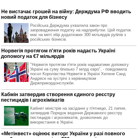
Не вистачає грошей на війну: Держдума РФ вводить
новий податок для бізнесу
Російська Держдума ухвалила закон про
запровадження податку на надприбутки. Цей податок
має на меті збір додаткових 300 мільярдів рублів з
російських бізнесів.
Норвегія протягом п'яти років надасть Україні
допомогу на €7 мільярдів
"Норвегія протягом п'яти років надаватиме допомогу
Україні на суму близько 7 млрд євро", - повідомила
посол Королівства Норвегія в Україні Хелене Санд
Андресе на зустрічі з керівництвом
Держприкордонслужби.
Кабмін затвердив створення єдиного реєстру
пестицидів і агрохімікатів
Кабінет міністрів на засіданні у п'ятницю, 21 липня,
затвердив Порядок ведення Державного реєстру
пестицидів і агрохімікатів, дозволених до
використання в Україні.
«Метінвест» оцінює виторг України у разі повного