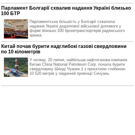
Парламент Болгарії схвалив надання Україні близько
100 БТР
Парламентська більшість у Болгарії схвалила
надання Україні додаткової військової допомоги у
формі близько 100 бронетранспортерів радянського
зразка.
Китай почав бурити надглибокі газові свердловини
по 10 кілометрів
У четвер, 20 липня, найбільша нафтогазова компанія
Китаю China National Petroleum Corp. почала бурити
свердловину Шенді Чуанке 1 з проєктною глибиною
10 520 метрів у південній провінції Сичуань.