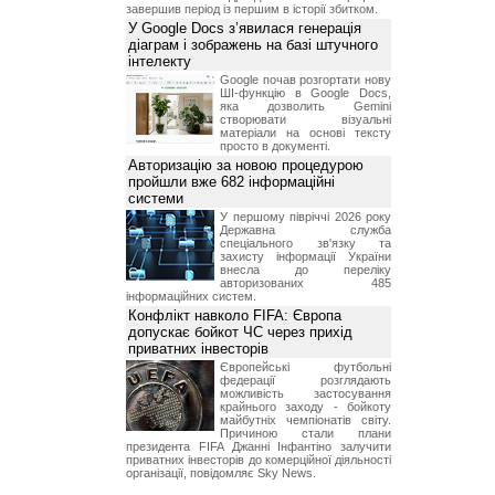
завершив період із першим в історії збитком.
У Google Docs з’явилася генерація
діаграм і зображень на базі штучного
інтелекту
Google почав розгортати нову
ШІ-функцію в Google Docs,
яка дозволить Gemini
створювати візуальні
матеріали на основі тексту
просто в документі.
Авторизацію за новою процедурою
пройшли вже 682 інформаційні
системи
У першому півріччі 2026 року
Державна служба
спеціального зв'язку та
захисту інформації України
внесла до переліку
авторизованих 485
інформаційних систем.
Конфлікт навколо FIFA: Європа
допускає бойкот ЧС через прихід
приватних інвесторів
Європейські футбольні
федерації розглядають
можливість застосування
крайнього заходу - бойкоту
майбутніх чемпіонатів світу.
Причиною стали плани
президента FIFA Джанні Інфантіно залучити
приватних інвесторів до комерційної діяльності
організації, повідомляє Sky News.