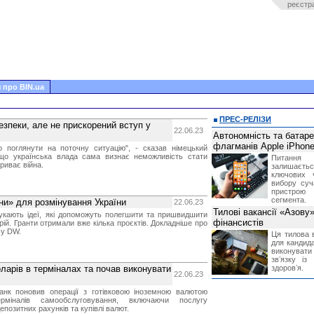
реєстр
 про BIN.ua
ПРЕС-РЕЛІЗИ
безпеки, але не прискорений вступ у
22.06.23
Автономність та батар
флагманів Apple iPhone
о поглянути на поточну ситуацію", - сказав німецький
що українська влада сама визнає неможливість стати
Питання
риває війна.
залишає
ключових 
вибору суч
пристрою
сегмента.
ни» для розмінування України
22.06.23
Тилові вакансії «Азову
шукають ідеї, які допоможуть полегшити та пришвидшити
фінансистів
ій. Гранти отримали вже кілька проєктів. Докладніше про
- у DW.
Ця тилова в
для кандида
виконувати 
звʼязку із
ларів в терміналах та почав виконувати
здоровʼя.
22.06.23
нк поновив операції з готівковою іноземною валютою
міналів самообслуговування, включаючи послугу
епозитних рахунків та купівлі валют.