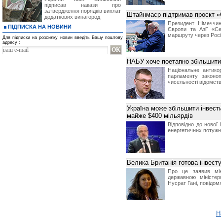
підписав накази про
затвердження порядків виплат
Штайнмаєр підтримав проєкт «
додаткових винагород
Президент Німеччин
ПІДПИСКА НА НОВИНИ
Європи та Азії «Се
маршруту через Росію
Для підписки на розсилку новин введіть Вашу поштову
адресу :
НАБУ хоче поетапно збільшити 
Національне антико
парламенту законоп
чисельності відомства
Україна може збільшити інвести
майже $400 мільярдів
Відповідно до нової 
енергетичних потужно
Велика Британія готова інвест
Про це заявив мін
державною міністер
Нусрат Гані, повідом
Н