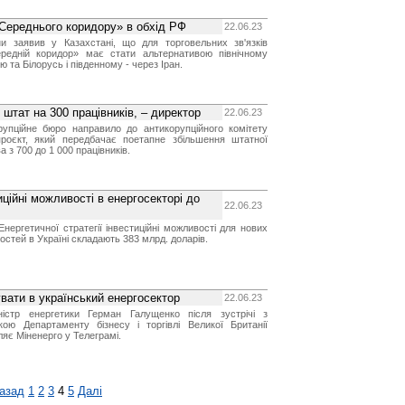
Середнього коридору» в обхід РФ
22.06.23
и заявив у Казахстані, що для торговельних зв'язків
редній коридор» має стати альтернативою північному
 та Білорусь і південному - через Іран.
штат на 300 працівників, – директор
22.06.23
рупційне бюро направило до антикорупційного комітету
роєкт, який передбачає поетапне збільшення штатної
 з 700 до 1 000 працівників.
ційні можливості в енергосекторі до
22.06.23
Енергетичної стратегії інвестиційні можливості для нових
стей в Україні складають 383 млрд. доларів.
увати в український енергосектор
22.06.23
істр енергетики Герман Галущенко після зустрічі з
кою Департаменту бізнесу і торгівлі Великої Британії
ляє Міненерго у Телеграмі.
азад
1
2
3
4
5
Далі