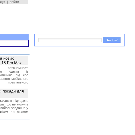
ація
|
ввійти
ея нових
 18 Pro Max
 автономності
ться одним із
чинників під час
асного мобільного
 преміального
»: посади для
акансія підходить
тів, що не можуть
бойові завдання у
 віком чи станом