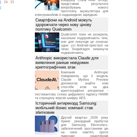
концерну China FAW Group,
3
24
25
представив результати
випробувань нового
0
прототипу акумулятора для
електромобілів із надшвидкою зарядкою.
Смартфони на Android можуть
здорожчати через нову цінову
політику Qualcomm
Qualcomm поки не розкрила,
наскільки подорожчають чіпи,
але для покупців це означає
одне: усі Android-пристрої на
чіпах Snapdragon неминуче
подорожчають.
Anthropic використала Claude для
виявлення раніше невідомих
криптографічних атак
Компанія Anthropic
повідомила, що її модель
Claude Mythos Preview
допомогла знайти нові
способи атак на два
криптографічні алгоритми -
постквантову схему цифрового підпису HAWK
та спрощену версію шифру AES.
Історичний антирекорд Samsung:
мобільний бізнес компанії став
збитковим
Другий квартал 2026 року
приніс рекордний прибуток
для Samsung Electronics,
забезпечений зростанням цін
на чипи пам'яті, проте
підрозділ смартфонів