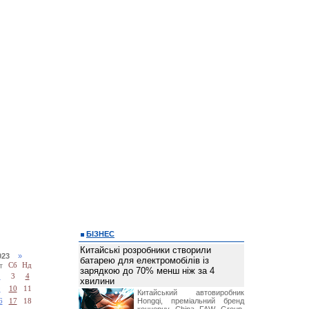
БІЗНЕС
Китайські розробники створили
2023
»
батарею для електромобілів із
т
Сб
Нд
зарядкою до 70% менш ніж за 4
2
3
4
хвилини
9
10
11
Китайський автовиробник
Hongqi, преміальний бренд
6
17
18