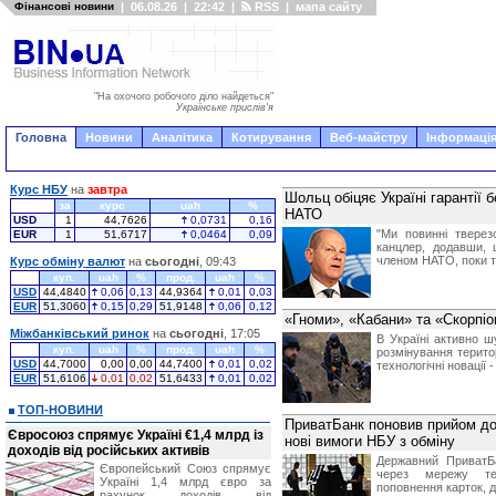
Фінансові новини
|
06.08.26
|
22:42
|
RSS
|
мапа сайту
"На охочого робочого діло найдеться"
Українське прислів'я
Головна
Новини
Аналітика
Котирування
Веб-майстру
Інформація
Курс НБУ
на
завтра
Шольц обіцяє Україні гарантії 
за
курс
uah
%
НАТО
USD
1
44,7626
0,0731
0,16
"Ми повинні тверез
EUR
1
51,6717
0,0464
0,09
канцлер, додавши, 
членом НАТО, поки т
Курс обміну валют
на
сьогодні
, 09:43
куп.
uah
%
прод.
uah
%
USD
44,4840
0,06
0,13
44,9364
0,01
0,03
EUR
51,3060
0,15
0,29
51,9148
0,06
0,12
«Гноми», «Кабани» та «Скорпіо
Міжбанківський ринок
на
сьогодні
, 17:05
В Україні активно 
куп.
uah
%
прод.
uah
%
розмінування територ
USD
44,7000
0,00
0,00
44,7400
0,01
0,02
технологічні новації 
EUR
51,6106
0,01
0,02
51,6433
0,01
0,02
ТОП-НОВИНИ
ПриватБанк поновив прийом до
Євросоюз спрямує Україні €1,4 млрд із
нові вимоги НБУ з обміну
доходів від російських активів
Державний ПриватБа
Європейський Союз спрямує
через мережу тер
Україні 1,4 млрд євро за
поповнення карток, д
рахунок доходів від