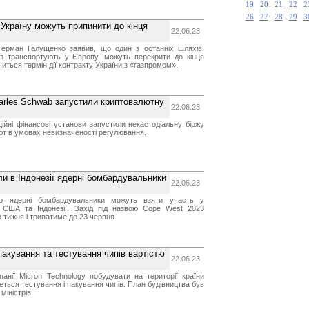
19
20
21
22
2
26
27
28
29
3
 Україну можуть припинити до кінця
22.06.23
 Герман Галущенко заявив, що один з останніх шляхів,
аз транспортують у Європу, можуть перекрити до кінця
нчиться термін дії контракту України з «газпромом».
 Charles Schwab запустили криптовалютну
22.06.23
ційні фінансові установи запустили некастодіальну біржу
лют в умовах невизначеності регулювання.
ли в Індонезії ядерні бомбардувальники
22.06.23
о ядерні бомбардувальники можуть взяти участь у
 США та Індонезії. Захід під назвою Cope West 2023
 тижня і триватиме до 23 червня.
 пакування та тестування чипів вартістю
22.06.23
панії Micron Technology побудувати на території країни
еться тестування і пакування чипів. План будівництва був
міністрів.