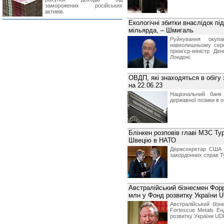
заморожених російських
активів.
Екологічні збитки внаслідок п
мільярда, – Шмигаль
Руйнування окуп
навколишньому сер
премʼєр-міністр Де
Лондоні.
ОВДП, які знаходяться в обігу
на 22.06.23
Національний банк
державної позики в о
Блінкен розповів главі МЗС Ту
Швецію в НАТО
Держсекретар США Е
закордонних справ Т
Австралійський бізнесмен Форр
млн у Фонд розвитку України 
Австралійський бізне
Fortescue Metals Е
розвитку України UD