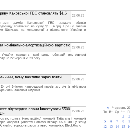
ідриву Каховської ГЕС становлять $1,5
22.06.23
антами дамби Каховської ГЕС завдало збитків
едовищу приблизно на суму $1,5 млрд. Про це заявив
нис Шмигаль на конференції з відновлення України в
 за номінально-амортизаційною вартістю
22.06.23
 України наводить дані щодо облігацій внутрішньої
бігу на 22 червня 2023 року.
реччини, чому важливо зараз взяти
22.06.23
нтоні Блінкен напередодні провів зустріч із міністром
уреччини Хаканом Фіданом.
«
Червень 
ест підтвердив плани інвестувати $500
22.06.23
Пн
Вт
Ср
Чт
П
UDF
1
смен, голова інвестиційної компанії Tattarang і компанії
5
6
7
8
ндрю Форрест (Andrew Forrest) вкладе $500 млн у Фонд
F, який створюють разом з інвесткомпанією BlackRock/
12
13
14
15
1