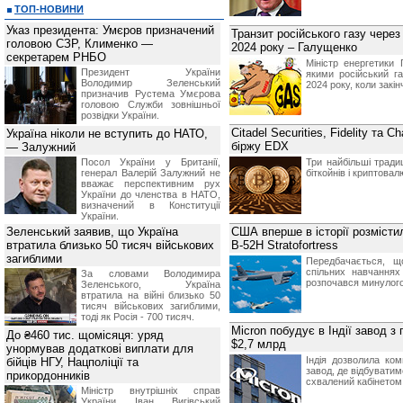
ТОП-НОВИНИ
Указ президента: Умєров призначений
Транзит російського газу через
головою СЗР, Клименко —
2024 року – Галущенко
секретарем РНБО
Міністр енергетики
Президент України
якими російський г
Володимир Зеленський
2024 року, коли закі
призначив Pустема Умєрова
головою Служби зовнішньої
розвідки України.
Citadel Securities, Fidelity та
Україна ніколи не вступить до НАТО,
біржу EDX
— Залужний
Посол України у Британії,
Три найбільші тради
генерал Валерій Залужний не
біткойнів і криптова
вважає перспективним рух
України до членства в НАТО,
визначений в Конституції
України.
Зеленський заявив, що Україна
США вперше в історії розмісти
втратила близько 50 тисяч військових
B-52H Stratofortress
загиблими
Передбачається, щ
спільних навчаннях
За словами Володимира
розпочався минулого
Зеленського, Україна
втратила на війні близько 50
тисяч військових загиблими,
тоді як Росія - 700 тисяч.
Micron побудує в Індії завод з
До ₴460 тис. щомісяця: уряд
$2,7 млрд
унормував додаткові виплати для
Індія дозволила ком
бійців НГУ, Нацполіції та
завод, де відбуватим
прикордонників
схвалений кабінетом 
Міністр внутрішніх справ
України Іван Вигівський