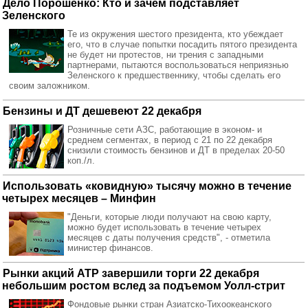
Дело Порошенко: Кто и зачем подставляет
Зеленского
Те из окружения шестого президента, кто убеждает
его, что в случае попытки посадить пятого президента
не будет ни протестов, ни трения с западными
партнерами, пытаются воспользоваться неприязнью
Зеленского к предшественнику, чтобы сделать его
своим заложником.
Бензины и ДТ дешевеют 22 декабря
Розничные сети АЗС, работающие в эконом- и
среднем сегментах, в период с 21 по 22 декабря
снизили стоимость бензинов и ДТ в пределах 20-50
коп./л.
Использовать «ковидную» тысячу можно в течение
четырех месяцев – Минфин
"Деньги, которые люди получают на свою карту,
можно будет использовать в течение четырех
месяцев с даты получения средств", - отметила
министер финансов.
Рынки акций АТР завершили торги 22 декабря
небольшим ростом вслед за подъемом Уолл-стрит
Фондовые рынки стран Азиатско-Тихоокеанского