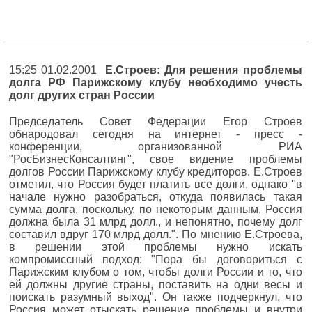
15:25 01.02.2001
Е.Строев: Для решения проблемы
долга РФ Парижскому клубу необходимо учесть
долг других стран России
Председатель Совет Федерации Егор Строев
обнародовал сегодня на интернет - пресс -
конференции, организованной РИА
"РосБизнесКонсалтинг", свое видение проблемы
долгов России Парижскому клубу кредиторов. Е.Строев
отметил, что Россия будет платить все долги, однако "в
начале нужно разобраться, откуда появилась такая
сумма долга, поскольку, по некоторым данным, Россия
должна была 31 млрд долл., и непонятно, почему долг
составил вдруг 170 млрд долл.". По мнению Е.Строева,
в решении этой проблемы нужно искать
компромиссный подход: "Пора бы договориться с
Парижским клубом о том, чтобы долги России и то, что
ей должны другие страны, поставить на одни весы и
поискать разумный выход". Он также подчеркнул, что
Россия может отыскать решение проблемы и внутри