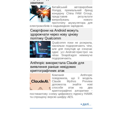
хвилини
Китайський автовиробник
Hongqi, преміальний бренд
концерну China FAW Group,
представив результати
випробувань нового
прототипу акумулятора для
електромобілів із надшвидкою зарядкою.
Смартфони на Android можуть
здорожчати через нову цінову
політику Qualcomm
Qualcomm поки не розкрила,
наскільки подорожчають чіпи,
але для покупців це означає
одне: усі Android-пристрої на
чіпах Snapdragon неминуче
подорожчають.
Anthropic використала Claude для
виявлення раніше невідомих
криптографічних атак
Компанія Anthropic
повідомила, що її модель
Claude Mythos Preview
допомогла знайти нові
способи атак на два
криптографічні алгоритми -
постквантову схему цифрового підпису HAWK
та спрощену версію шифру AES.
•
далі...