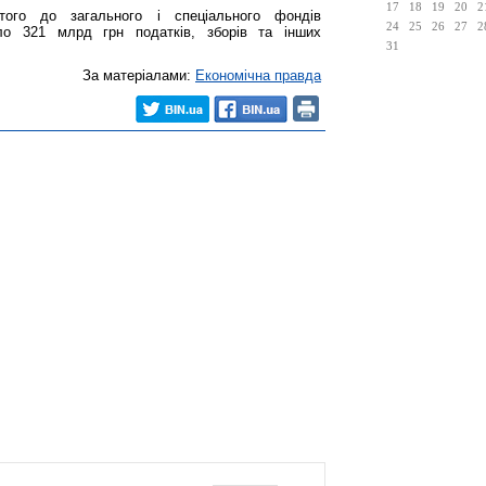
17
18
19
20
2
ого до загального і спеціального фондів
24
25
26
27
2
о 321 млрд грн податків, зборів та інших
31
За матеріалами:
Економічна правда