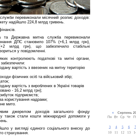
служби перевиконали місячний розпис доходів:
ету надійшло 224,8 млрд гривень.
фінансів.
а та Державна митна служба перевиконали
конання ДПС становило 107% (+6,1 млрд грн),
+2 млрд грн), що забезпечило стабільні
вориться у повідомленні.
яких контролюють податкові та митні органи,
 забезпечили:
додану вартість з ввезених на митну територію
оходи фізичних осіб та військовий збір;
аток;
одану вартість з вироблених в Україні товарів
овано - 16,2 млрд грн);
прибуток підприємств;
 за користування надрами;
зне мито.
ивим джерелом доходів загального фонду
«
Серпень 2
у також стали кошти міжнародної допомоги у
Пн
Вт
Ср
Чт
П
вень.
3
4
5
6
ійшло у вигляді єдиного соціального внеску до
го страхування.
10
11
12
13
1