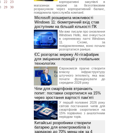
корпоративні закупівлі в
1
22
23
магазинах мережі за безготівковим
8
29
30
розрахунком через корпоративний баланс,
повідомила пресслужба компанії.
Microsoft розширила можливості
Windows 11: біометричний вхід став
доступним на більшій кількості ПК
Ми вже писали про оновлення
Windows Hello, яке очікується
в серпневому патчі Windows
11. Схоже, за
повідомленнями, воно почало
розгортатися раніше.
ЄС розгортає мережу AI-гігафабрик
для зміцнення позицій у глобальних
технологіях
Єврокомісія прагне створити
власну інфраструктуру
штучного інтелекту, яка має
почати функціонувати до
середини 2028 року
Чіпи для смартфонів втрачають
попит: поставки скоротилися на 15%
через зростання вартості пам’яті
У першій половині 2026 року
світові постачання чипів для
смартфонів скоротилися на
15% порівняно з аналогічним
періодом торік.
Китайські розробники створили
батарею для електромобілів із
зарядкою до 70% менш ніж за 4