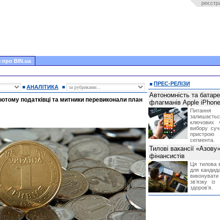
реєстр
 про BIN.ua
ПРЕС-РЕЛІЗИ
АНАЛІТИКА
Автономність та батар
ютому податківці та митники перевиконали план
флагманів Apple iPhone
Питання
залишає
ключових 
вибору суч
пристрою
сегмента.
Тилові вакансії «Азову
фінансистів
Ця тилова в
для кандида
виконувати 
звʼязку із
здоровʼя.