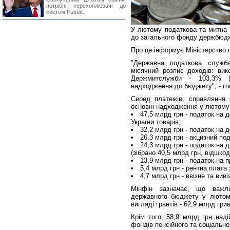
потрібні перехоплювачі до
систем Patriot.
У лютому податкова та митна 
до загального фонду держбюдж
Про це інформує Міністерство 
"Державна податкова служб
місячний розпис доходів: ви
Держмитслужби - 103,3% (
надходження до бюджету", - го
Серед платежів, справляння 
основні надходження у лютому
47,5 млрд грн - податок на 
України товарів;
32,2 млрд грн - податок на д
26,3 млрд грн - акцизний под
24,3 млрд грн - податок на д
(зібрано 40,5 млрд грн, відшкод
13,9 млрд грн - податок на 
5,4 млрд грн - рентна плата
4,7 млрд грн - ввізне та виві
Мінфін зазначає, що важл
державного бюджету у лютом
вигляді грантів - 62,9 млрд гри
Крім того, 58,9 млрд грн над
фондів пенсійного та соціально