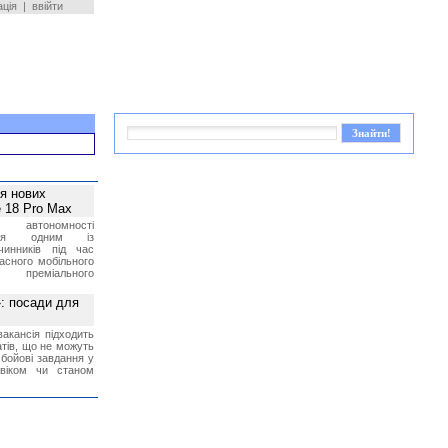
ація
|
ввійти
ея нових
 18 Pro Max
 автономності
ться одним із
чинників під час
асного мобільного
 преміального
»: посади для
акансія підходить
тів, що не можуть
бойові завдання у
 віком чи станом