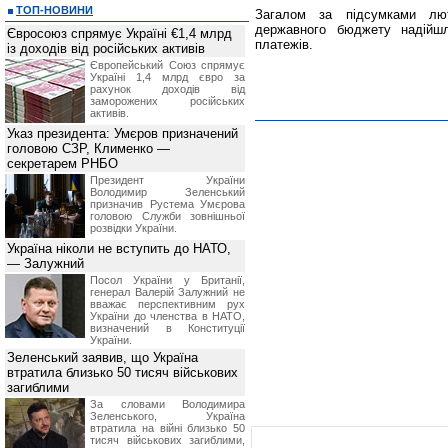
ТОП-НОВИНИ
Загалом за підсумками лют
державного бюджету надійшл
Євросоюз спрямує Україні €1,4 млрд
платежів.
із доходів від російських активів
Європейський Союз спрямує
Україні 1,4 млрд євро за
рахунок доходів від
заморожених російських
активів.
Указ президента: Умєров призначений
головою СЗР, Клименко —
секретарем РНБО
Президент України
Володимир Зеленський
призначив Pустема Умєрова
головою Служби зовнішньої
розвідки України.
Україна ніколи не вступить до НАТО,
— Залужний
Посол України у Британії,
генерал Валерій Залужний не
вважає перспективним рух
України до членства в НАТО,
визначений в Конституції
України.
Зеленський заявив, що Україна
втратила близько 50 тисяч військових
загиблими
За словами Володимира
Зеленського, Україна
втратила на війні близько 50
тисяч військових загиблими,