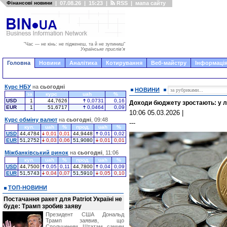
Фінансові новини
|
07.08.26
|
15:23
|
RSS
|
мапа сайту
"Час — не кінь: не підженеш, та й не зупиниш"
Українське прислів'я
Головна
Новини
Аналітика
Котирування
Веб-майстру
Інформація
Курс НБУ
на
сьогодні
НОВИНИ
за
курс
uah
%
USD
1
44,7626
0,0731
0,16
Доходи бюджету зростають: у л
EUR
1
51,6717
0,0464
0,09
10:06 05.03.2026
|
Курс обміну валют
на
сьогодні
, 09:48
---
куп.
uah
%
прод.
uah
%
USD
44,4784
0,01
0,01
44,9448
0,01
0,02
EUR
51,2752
0,03
0,06
51,9080
0,01
0,01
Міжбанківський ринок
на
сьогодні
, 11:06
куп.
uah
%
прод.
uah
%
USD
44,7500
0,05
0,11
44,7800
0,04
0,09
EUR
51,5743
0,04
0,07
51,5910
0,05
0,10
ТОП-НОВИНИ
Постачання ракет для Patriot Україні не
буде: Трамп зробив заяву
Президент США Дональд
Трамп заявив, що
Сполученим Штатам самим