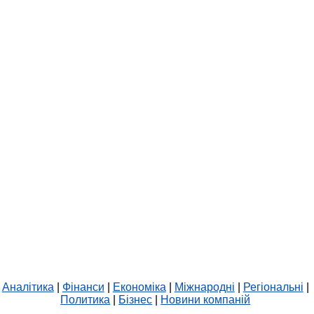
Аналітика
|
Фінанси
|
Економіка
|
Міжнародні
|
Регіональні
|
Политика
|
Бізнес
|
Новини компаній