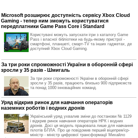
Microsoft розширює доступність сервісу Xbox Cloud
Gaming - тепер ним зможуть користуватися
передплатники Game Pass Core і Standard
Користувачі можуть запускати ігри з каталогу Game
Pass і власної бібліотеки на будь-якому пристрої -
смартфоні, планшеті, смарт-TV та інших гаджетах, де
доступний Xbox Cloud Gaming.
За три роки спроможності України в оборонній сфері
зросли у 35 разів - Шмигаль
За три роки спроможності України в оборонній сфері
зросли у 35 разів, працюють близько 900 підприємств
та понад 1000 інноваційних команд.
Уряд відкрив ринок для навчання операторів
наземних роботів і водних дронів
Український уряд ухвалив зміни до постанови № 1129
і відкрив ринок навчання операторів НРК і водних
дронів. Досі ця модель працювала лише для навчання
пілотів БПЛА. Про це повідомив перший віцепрем'єр-
міністр - міністр цифрової трансформації Михайло