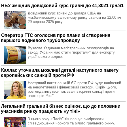
НБУ зміцнив довідковий курс гривні до 41,3021 грн/$1
Довідковий курс гривні до долара США на
міжбанківському валютному ринку станом на 12.00 кч
29 серпня 2025 року.
Оператор ГТС оголосив про плани зі створення
першого водневого трубопроводу
Вузлове з'єднання магістральних газопроводів на
заході України має стати "воротами" для експорту
українського водню.
Каллас уточнила можливі деталі наступного пакету
європейських санкцій проти РФ
Наступний пакет санкцій ЄС проти РФ буде націлений
на енергетичний і фінансовий сектори. Окрім цього,
розглядатимуться так звані вторинні санкції проти
партнерів Росії.
Легальний гральний бізнес оцінює, що до половини
учасників ринку працюють «у тіні»
З цього року «ПлейСіті» планує вимірювати
співвідношення чорного та білого грального ринку.