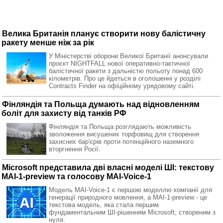
Велика Британія планує створити нову балістичну
ракету менше ніж за рік
У Міністерстві оборони Великої Британії анонсували
проєкт NIGHTFALL нової оперативно-тактичної
балістичної ракети з дальністю польоту понад 600
кілометрів. Про це йдеться в оголошенні у розділі
Contracts Finder на офіційному урядовому сайті.
Фінляндія та Польща думають над відновленням
боліт для захисту від танків РФ
Фінляндія та Польща розглядають можливість
зволоження висушених торфовищ для створення
захисних бар'єрів проти потенційного наземного
вторгнення Росії.
Microsoft представила дві власні моделі ШІ: текстову
MAI-1-preview та голосову MAI-Voice-1
Модель MAI-Voice-1 є першою моделлю компанії для
генерації природного мовлення, а MAI-1-preview - це
текстова модель, яка стала першим
фундаментальним ШІ-рішенням Microsoft, створеним з
нуля.