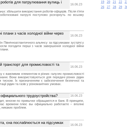
ь роботів для патрулювання вулиць і
19
20
21
22
2
16.06.23
26
27
28
29
3
анує збільшити використання роботів-офіцерів. Після п'яти
роботизовані патрулі поступово розгорнуть по всьому
і плани з часів холодної війни через
16.06.23
їн Північноатлантичного альянсу за підсумками зустрічі у
огли погодити перші з часів завершення холодної війни
 плани.
ий транспорт для промисловості та
16.06.23
ку є важливим елементом в різних галузях промисловості
нанні. Вони використовуються для передачі різних рідин
им тиском. Їх призначенням є забезпечення безпечної та
ації рідин та газів у різноманітних умовах.
 официального трудоустройства?
16.06.23
ит, многие по привычке обращаются в банк. В принципе,
апас времени плюс вы официально работаете – вполне
 никаких проблем.
та, єна послаблюється на підсумках
16.06.23