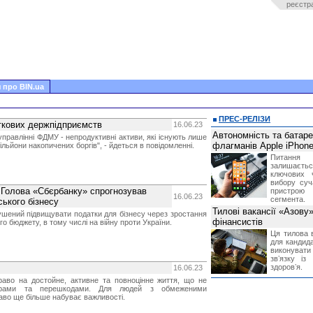
реєстр
 про BIN.ua
ПРЕС-РЕЛІЗИ
ткових держпідприємств
16.06.23
Автономність та батар
правлінні ФДМУ - непродуктивні активи, які існують лише
флагманів Apple iPhone
ільйони накопичених боргів", - йдеться в повідомленні.
Питання
залишає
ключових 
вибору суч
: Голова «Сбєрбанку» спрогнозував
пристрою
16.06.23
сегмента.
ського бізнесу
Тилові вакансії «Азову
ушений підвищувати податки для бізнесу через зростання
фінансистів
о бюджету, в тому числі на війну проти України.
Ця тилова в
для кандида
виконувати 
звʼязку із
здоровʼя.
16.06.23
раво на достойне, активне та повноцінне життя, що не
єрами та перешкодами. Для людей з обмеженими
во ще більше набуває важливості.