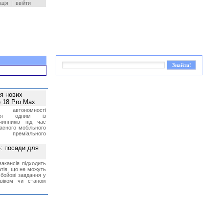
ація
|
ввійти
ея нових
 18 Pro Max
 автономності
ться одним із
чинників під час
асного мобільного
 преміального
»: посади для
акансія підходить
тів, що не можуть
бойові завдання у
 віком чи станом