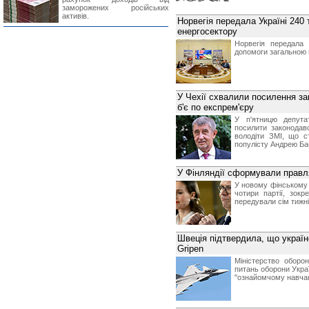
заморожених російських
активів.
Норвегія передала Україні 240
енергосектору
Норвегія передала 
допомоги загальною 
У Чехії схвалили посилення за
б'є по експрем'єру
У п'ятницю депута
посилити законодав
володіти ЗМІ, що с
популісту Андрею Ба
У Фінляндії сформували правл
У новому фінському 
чотири партії, зокр
передували сім тижн
Швеція підтвердила, що україн
Gripen
Міністерство оборо
питань оборони Украї
"ознайомчому навчан