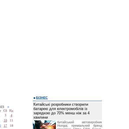
БІЗНЕС
Китайські розробники створили
2023
»
батарею для електромобілів із
т
Сб
Нд
зарядкою до 70% менш ніж за 4
2
3
4
хвилини
9
10
11
Китайський автовиробник
Hongqi, преміальний бренд
6
17
18