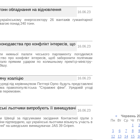
 тонн обладнання на відновлення
16.06.23
українському енергосектору 26 вантажів гуманітарної
вагою понад 240 тонн.
конодавства про конфлікт інтересів, що
16.06.23
ти нижньої палати чеського парламенту погодилися
ство про конфлікт інтересів, щоб заборонити політикам
тало прямим ударом по колишньому прем'єр-міністру-
бішу.
ячу коаліцію
16.06.23
уряді під керівництвом Петтері Орпо будуть представлені
ема правопопулістська "Справжні фіни". Урядовій угоді
ів перемовин.
ські льотчики випробують її винищувачі
16.06.23
«
Червень 
ни Швеції за підсумками засідання Контактної групи з
Пн
Вт
Ср
Чт
П
ни підтвердило, що українські льотчики візьмуть участь в
1
ні" на шведських винищувачах JAS 39 Gripen.
5
6
7
8
12
13
14
15
1