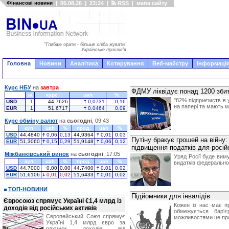
Фінансові новини
|
06.08.26
|
23:24
|
RSS
|
мапа сайту
"Глибше орати - більше хліба жувати"
Українське прислів'я
Головна
Новини
Аналітика
Котирування
Веб-майстру
Інформація
Курс НБУ
на
завтра
ФДМУ ліквідує понад 1200 зби
за
курс
uah
%
"82% підприємств в у
USD
1
44,7626
0,0731
0,16
на папері та мають м
EUR
1
51,6717
0,0464
0,09
Курс обміну валют
на
сьогодні
, 09:43
куп.
uah
%
прод.
uah
%
USD
44,4840
0,06
0,13
44,9364
0,01
0,03
Путіну бракує грошей на війну
EUR
51,3060
0,15
0,29
51,9148
0,06
0,12
підвищення податків для росій
Міжбанківський ринок
на
сьогодні
, 17:05
Уряд Росії буде вим
куп.
uah
%
прод.
uah
%
видатків федеральног
USD
44,7000
0,00
0,00
44,7400
0,01
0,02
EUR
51,6106
0,01
0,02
51,6433
0,01
0,02
ТОП-НОВИНИ
Підйомники для інвалідів
Євросоюз спрямує Україні €1,4 млрд із
Кожен із нас має п
доходів від російських активів
обмежується бар'
Європейський Союз спрямує
можливостями це пра
Україні 1,4 млрд євро за
рахунок доходів від