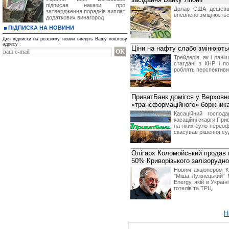
підписав накази про
Долар США дешевша
затвердження порядків виплат
впевнено зміцнюється
додаткових винагород
ПІДПИСКА НА НОВИНИ
Для підписки на розсилку новин введіть Вашу поштову
адресу :
Ціни на нафту слабо змінюються
Трейдерів, як і рані
статдані з КНР і п
роблять перспективи
ПриватБанк домігся у Верховно
«трансформаційного» боржника
Касаційний господ
касаційні скарги Прив
на яких було переофо
скасував рішення суд
Олігарх Коломойський продав 
50% Криворізького залізорудно
Новим акціонером КЗ
"Міша Лужнецький" 
Energy, якій в Украї
готелів та ТРЦ.
Н