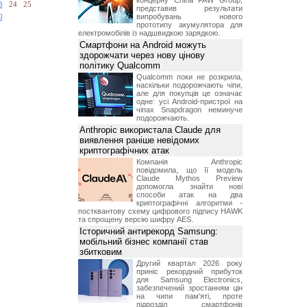
концерну China FAW Group,
3
24
25
представив результати
випробувань нового
0
прототипу акумулятора для
електромобілів із надшвидкою зарядкою.
Смартфони на Android можуть
здорожчати через нову цінову
політику Qualcomm
Qualcomm поки не розкрила,
наскільки подорожчають чіпи,
але для покупців це означає
одне: усі Android-пристрої на
чіпах Snapdragon неминуче
подорожчають.
Anthropic використала Claude для
виявлення раніше невідомих
криптографічних атак
Компанія Anthropic
повідомила, що її модель
Claude Mythos Preview
допомогла знайти нові
способи атак на два
криптографічні алгоритми -
постквантову схему цифрового підпису HAWK
та спрощену версію шифру AES.
Історичний антирекорд Samsung:
мобільний бізнес компанії став
збитковим
Другий квартал 2026 року
приніс рекордний прибуток
для Samsung Electronics,
забезпечений зростанням цін
на чипи пам'яті, проте
підрозділ смартфонів