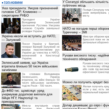
У Сінгапурі збільшать кількіст
ТОП-НОВИНИ
публічних місць
Указ президента: Умєров призначений
Поліція Сінгапуру пл
головою СЗР, Клименко —
років випробувань 
секретарем РНБО
місту.
Президент України
Володимир Зеленський
призначив Pустема Умєрова
головою Служби зовнішньої
НАТО не погодив перші оборонн
розвідки України.
Туреччину – ЗМІ
Україна ніколи не вступить до НАТО,
Міністри оборони кра
— Залужний
Брюсселі поки не зм
регіональні оборонні
Посол України у Британії,
генерал Валерій Залужний не
вважає перспективним рух
України до членства в НАТО,
Рукави високого тиску: надійн
визначений в Конституції
України.
технічного обладнання
Зеленський заявив, що Україна
Рукави високого тис
втратила близько 50 тисяч військових
та технічному облад
або газів під висок
загиблими
ефективної транспорт
За словами Володимира
Зеленського, Україна
втратила на війні близько 50
Можно ли получить кредит без
тисяч військових загиблими,
тоді як Росія - 700 тисяч.
Желая получить кред
если у вас есть з
До ₴460 тис. щомісяця: уряд
нормальный вариант,
унормував додаткові виплати для
бійців НГУ, Нацполіції та
прикордонників
Долар дешевшає до євро і фун
Міністр внутрішніх справ
України Іван Вигівський
засідання Банку Японії