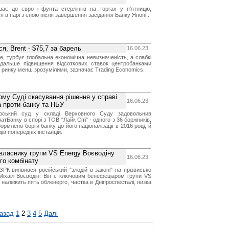
є до євро і фунта стерлінгів на торгах у п'ятницю,
 в парі з єною після завершення засідання Банку Японії.
, Brent - $75,7 за барель
16.06.23
ше, турбує глобальна економічна невизначеність, а слабкі
одальше підвищення відсоткових ставок центробанками
 ринку менш зрозумілими, зазначає Trading Economics.
му Суді скасування рішення у справі
16.06.23
 проти банку та НБУ
арський суд у складі Верховного Суду задовольнив
атБанку в спорі з ТОВ "Лайк Сіті" - одного з 36 боржників,
рмлено борги банку до його націоналізації в 2016 році, й
ів попередніх інстанцій.
власнику групи VS Energy Воєводіну
16.06.23
го комбінату
РК виявився російський "злодій в законі" на прізвисько
Міхаіл Воєводін. Він є ключовим бенефеціаром групи VS
ні належить пять обленерго, частка в Дніпроспесталі, низка
азад
1
2
3
4
5
Далі