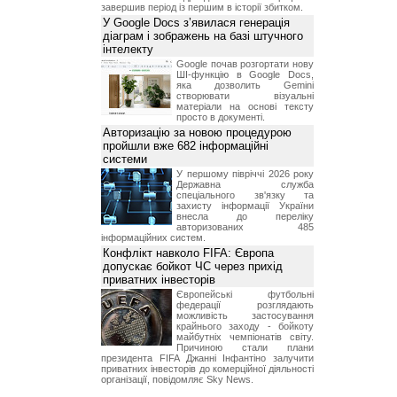
завершив період із першим в історії збитком.
У Google Docs з’явилася генерація
діаграм і зображень на базі штучного
інтелекту
Google почав розгортати нову
ШІ-функцію в Google Docs,
яка дозволить Gemini
створювати візуальні
матеріали на основі тексту
просто в документі.
Авторизацію за новою процедурою
пройшли вже 682 інформаційні
системи
У першому півріччі 2026 року
Державна служба
спеціального зв'язку та
захисту інформації України
внесла до переліку
авторизованих 485
інформаційних систем.
Конфлікт навколо FIFA: Європа
допускає бойкот ЧС через прихід
приватних інвесторів
Європейські футбольні
федерації розглядають
можливість застосування
крайнього заходу - бойкоту
майбутніх чемпіонатів світу.
Причиною стали плани
президента FIFA Джанні Інфантіно залучити
приватних інвесторів до комерційної діяльності
організації, повідомляє Sky News.