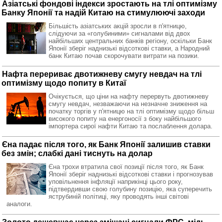
Азіатські фондові індекси зростають на тлі оптимізму
Банку Японії та надій Китаю на стимулюючі заходи
Більшість азіатських акцій зросли в п'ятницю,
слідуючи за «голубиними» сигналами від двох
найбільших центральних банків регіону, оскільки Банк
Японії зберіг наднизькі відсоткові ставки, а Народний
банк Китаю почав скорочувати витрати на позики.
Нафта перериває двотижневу смугу невдач на тлі
оптимізму щодо попиту в Китаї
Очікується, що ціни на нафту перервуть двотижневу
смугу невдач, незважаючи на незначне зниження на
початку торгів у п'ятницю на тлі оптимізму щодо більш
високого попиту на енергоносії з боку найбільшого
імпортера сирої нафти Китаю та послаблення долара.
Єна падає після того, як Банк Японії залишив ставки
без змін; слабкі дані тиснуть на долар
Єна трохи втратила свої позиції після того, як Банк
Японії зберіг наднизькі відсоткові ставки і прогнозував
уповільнення інфляції наприкінці цього року,
підтвердивши свою голубину позицію, яка суперечить
яструбиній політиці, яку проводять інші світові
аналоги.