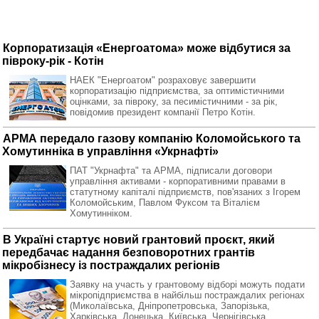
Корпоратизація «Енергоатома» може відбутися за
півроку-рік - Котін
НАЕК "Енергоатом" розраховує завершити
корпоратизацію підприємства, за оптимістичними
оцінками, за півроку, за песимістичними - за рік,
повідомив президент компанії Петро Котін.
АРМА передало газову компанію Коломойського та
Хомутинніка в управління «Укрнафті»
ПАТ "Укрнафта" та АРМА, підписали договори
управління активами - корпоративними правами в
статутному капіталі підприємств, пов'язаних з Ігорем
Коломойським, Павлом Фуксом та Віталієм
Хомутинніком.
В Україні стартує новий грантовий проєкт, який
передбачає надання безповоротних грантів
мікробізнесу із постраждалих регіонів
Заявку на участь у грантовому відборі можуть подати
мікропідприємства в найбільш постраждалих регіонах
(Миколаївська, Дніпропетровська, Запорізька,
Харківська, Донецька, Київська, Чернігівська,