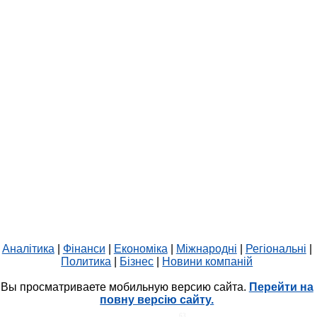
Аналітика
|
Фінанси
|
Економіка
|
Міжнародні
|
Регіональні
|
Политика
|
Бізнес
|
Новини компаній
Вы просматриваете мобильную версию сайта.
Перейти на
повну версію сайту.
HIT.UA
63