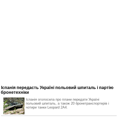
Іспанія передасть Україні польовий шпиталь і партію
бронетехніки
Іспанія оголосила про плани передати Україні
польовий шпиталь, а також 20 бронетранспортерів і
чотири танки Leopard 2A4.