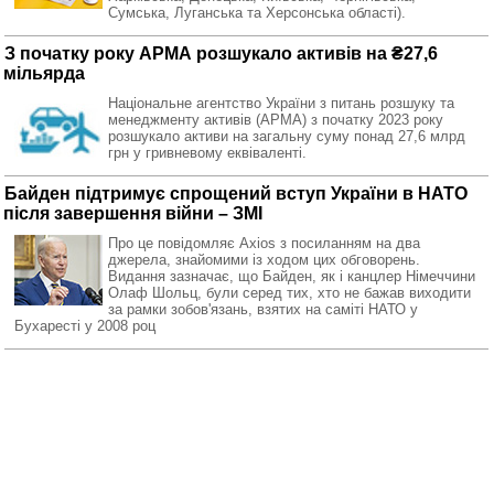
Сумська, Луганська та Херсонська області).
З початку року АРМА розшукало активів на ₴27,6
мільярда
Національне агентство України з питань розшуку та
менеджменту активів (АРМА) з початку 2023 року
розшукало активи на загальну суму понад 27,6 млрд
грн у гривневому еквіваленті.
Байден підтримує спрощений вступ України в НАТО
після завершення війни – ЗМІ
Про це повідомляє Axios з посиланням на два
джерела, знайомими із ходом цих обговорень.
Видання зазначає, що Байден, як і канцлер Німеччини
Олаф Шольц, були серед тих, хто не бажав виходити
за рамки зобов'язань, взятих на саміті НАТО у
Бухаресті у 2008 роц