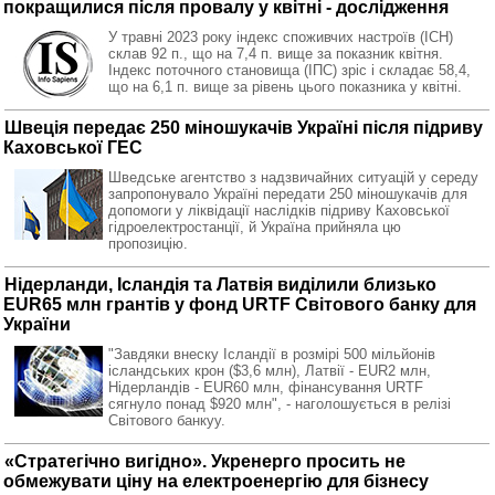
покращилися після провалу у квітні - дослідження
У травні 2023 року індекс споживчих настроїв (ІСН)
склав 92 п., що на 7,4 п. вище за показник квітня.
Індекс поточного становища (ІПС) зріс і складає 58,4,
що на 6,1 п. вище за рівень цього показника у квітні.
Швеція передає 250 міношукачів Україні після підриву
Каховської ГЕС
Шведське агентство з надзвичайних ситуацій у середу
запропонувало Україні передати 250 міношукачів для
допомоги у ліквідації наслідків підриву Каховської
гідроелектростанції, й Україна прийняла цю
пропозицію.
Нідерланди, Ісландія та Латвія виділили близько
EUR65 млн грантів у фонд URTF Світового банку для
України
"Завдяки внеску Ісландії в розмірі 500 мільйонів
ісландських крон ($3,6 млн), Латвії - EUR2 млн,
Нідерландів - EUR60 млн, фінансування URTF
сягнуло понад $920 млн", - наголошується в релізі
Світового банкуу.
«Стратегічно вигідно». Укренерго просить не
обмежувати ціну на електроенергію для бізнесу