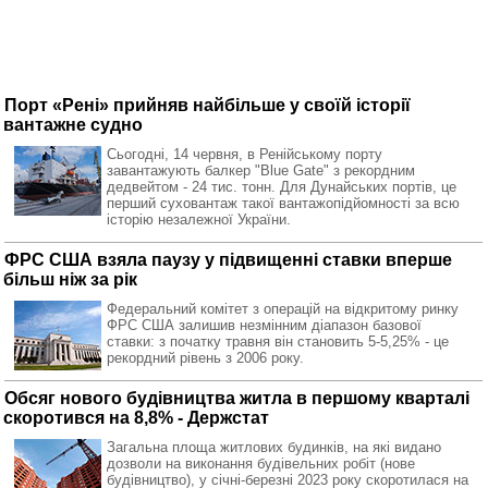
Порт «Рені» прийняв найбільше у своїй історії
вантажне судно
Сьогодні, 14 червня, в Ренійському порту
завантажують балкер "Blue Gate" з рекордним
дедвейтом - 24 тис. тонн. Для Дунайських портів, це
перший суховантаж такої вантажопідйомності за всю
історію незалежної України.
ФРС США взяла паузу у підвищенні ставки вперше
більш ніж за рік
Федеральний комітет з операцій на відкритому ринку
ФРС США залишив незмінним діапазон базової
ставки: з початку травня він становить 5-5,25% - це
рекордний рівень з 2006 року.
Обсяг нового будівництва житла в першому кварталі
скоротився на 8,8% - Держстат
Загальна площа житлових будинків, на які видано
дозволи на виконання будівельних робіт (нове
будівництво), у січні-березні 2023 року скоротилася на