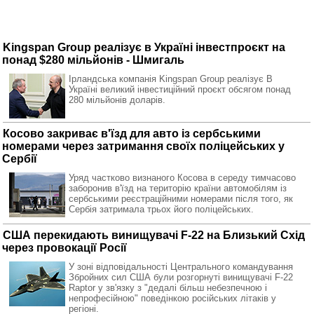
Kingspan Group реалізує в Україні інвестпроєкт на
понад $280 мільйонів - Шмигаль
Ірландська компанія Kingspan Group реалізує В
Україні великий інвестиційний проєкт обсягом понад
280 мільйонів доларів.
Косово закриває в'їзд для авто із сербськими
номерами через затримання своїх поліцейських у
Сербії
Уряд частково визнаного Косова в середу тимчасово
заборонив в'їзд на територію країни автомобілям із
сербськими реєстраційними номерами після того, як
Сербія затримала трьох його поліцейських.
США перекидають винищувачі F-22 на Близький Схід
через провокації Росії
У зоні відповідальності Центрального командування
Збройних сил США були розгорнуті винищувачі F-22
Raptor у зв'язку з "дедалі більш небезпечною і
непрофесійною" поведінкою російських літаків у
регіоні.