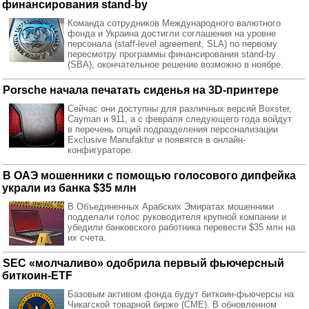
финансирования stand-by
Команда сотрудников Международного валютного
фонда и Украина достигли соглашения на уровне
персонала (staff-level agreement, SLA) по первому
пересмотру программы финансирования stand-by
(SBA), окончательное решение возможно в ноябре.
Porsche начала печатать сиденья на 3D-принтере
Сейчас они доступны для различных версий Boxster,
Cayman и 911, а с февраля следующего года войдут
в перечень опций подразделения персонализации
Exclusive Manufaktur и появятся в онлайн-
конфигураторе.
В ОАЭ мошенники с помощью голосового дипфейка
украли из банка $35 млн
В Объединенных Арабских Эмиратах мошенники
подделали голос руководителя крупной компании и
убедили банковского работника перевести $35 млн на
их счета.
SEC «молчаливо» одобрила первый фьючерсный
биткоин-ETF
Базовым активом фонда будут биткоин-фьючерсы на
Чикагской товарной бирже (CME). В обновленном