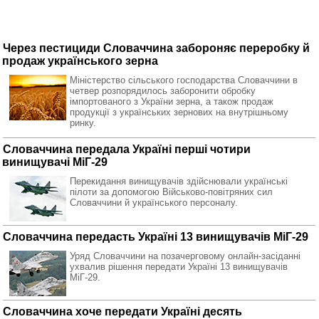
Через пестициди Словаччина забороняє переробку й
продаж українського зерна
Міністерство сільського господарства Словаччини в
четвер розпорядилось заборонити обробку
імпортованого з України зерна, а також продаж
продукції з українських зернових на внутрішньому
ринку.
Словаччина передала Україні перші чотири
винищувачі МіГ-29
Перекидання винищувачів здійснювали українські
пілоти за допомогою Військово-повітряних сил
Словаччини й українського персоналу.
Словаччина передасть Україні 13 винищувачів МіГ-29
Уряд Словаччини на позачерговому онлайн-засіданні
ухвалив рішення передати Україні 13 винищувачів
МіГ-29.
Словаччина хоче передати Україні десять