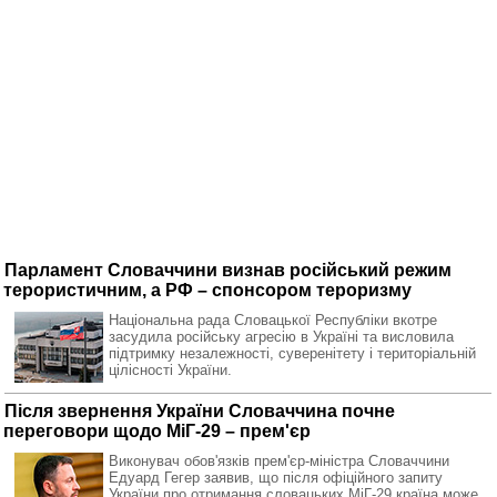
Парламент Словаччини визнав російський режим
терористичним, а РФ – спонсором тероризму
Національна рада Словацької Республіки вкотре
засудила російську агресію в Україні та висловила
підтримку незалежності, суверенітету і територіальній
цілісності України.
Після звернення України Словаччина почне
переговори щодо МіГ-29 – прем'єр
Виконувач обов'язків прем'єр-міністра Словаччини
Едуард Гегер заявив, що після офіційного запиту
України про отримання словацьких МіГ-29 країна може