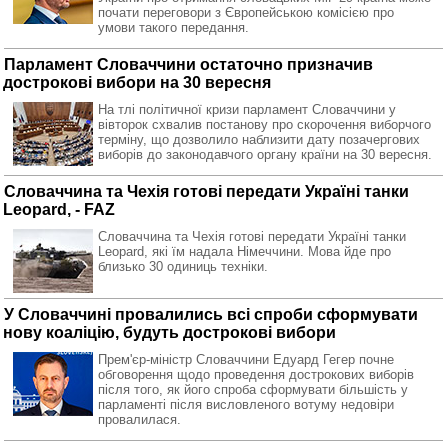
почати переговори з Європейською комісією про
умови такого передання.
Парламент Словаччини остаточно призначив
дострокові вибори на 30 вересня
На тлі політичної кризи парламент Словаччини у
вівторок схвалив постанову про скорочення виборчого
терміну, що дозволило наблизити дату позачергових
виборів до законодавчого органу країни на 30 вересня.
Словаччина та Чехія готові передати Україні танки
Leopard, - FAZ
Словаччина та Чехія готові передати Україні танки
Leopard, які їм надала Німеччини. Мова йде про
близько 30 одиниць техніки.
У Словаччині провалились всі спроби сформувати
нову коаліцію, будуть дострокові вибори
Прем'єр-міністр Словаччини Едуард Гегер почне
обговорення щодо проведення дострокових виборів
після того, як його спроба сформувати більшість у
парламенті після висловленого вотуму недовіри
провалилася.