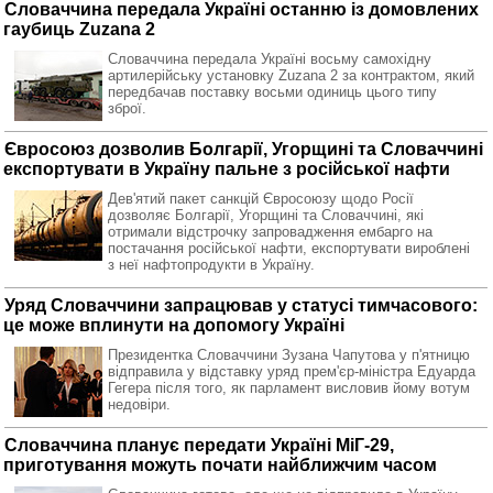
Словаччина передала Україні останню із домовлених
гаубиць Zuzana 2
Словаччина передала Україні восьму самохідну
артилерійську установку Zuzana 2 за контрактом, який
передбачав поставку восьми одиниць цього типу
зброї.
Євросоюз дозволив Болгарії, Угорщині та Словаччині
експортувати в Україну пальне з російської нафти
Дев'ятий пакет санкцій Євросоюзу щодо Росії
дозволяє Болгарії, Угорщині та Словаччині, які
отримали відстрочку запровадження ембарго на
постачання російської нафти, експортувати вироблені
з неї нафтопродукти в Україну.
Уряд Словаччини запрацював у статусі тимчасового:
це може вплинути на допомогу Україні
Президентка Словаччини Зузана Чапутова у п'ятницю
відправила у відставку уряд прем'єр-міністра Едуарда
Гегера після того, як парламент висловив йому вотум
недовіри.
Словаччина планує передати Україні МіГ-29,
приготування можуть почати найближчим часом