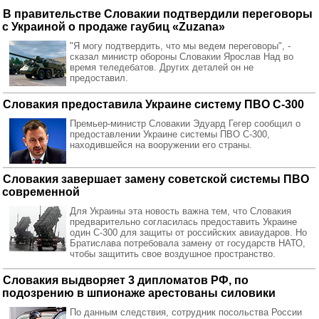
В правительстве Словакии подтвердили переговоры
с Украиной о продаже гаубиц «Zuzana»
"Я могу подтвердить, что мы ведем переговоры", -
сказал министр обороны Словакии Ярослав Над во
время теледебатов. Других деталей он не
предоставил.
Словакия предоставила Украине систему ПВО С-300
Премьер-министр Словакии Эдуард Гегер сообщил о
предоставлении Украине системы ПВО С-300,
находившейся на вооружении его страны.
Словакия завершает замену советской системы ПВО
современной
Для Украины эта новость важна тем, что Словакия
предварительно согласилась предоставить Украине
один С-300 для защиты от российских авиаударов. Но
Братислава потребовала замену от государств НАТО,
чтобы защитить свое воздушное пространство.
Словакия выдворяет 3 дипломатов РФ, по
подозрению в шпионаже арестованы силовики
По данным следствия, сотрудник посольства России