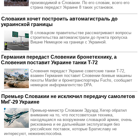
производимой в Словакии. По его словам, всего его
страна передаст Украине 8 таких установок.
Словакия хочет построить автомагистраль до
украинской границы
В словацком правительстве рассматривают вопросы
строительства автомагистрали до пункта пропуска
Вишне Немецкое на границе с Украиной.
Германия передаст Словении бронетехнику, а
Словения поставит Украине танки T-72
Словения передаст Украине советские танки T-72,
взамен Германия поставит Словении боевые машины
пехоты Marder и бронетранспортеры Fuchs, сообщает
немецкое информагентство DPA.
Премьер Словакии не исключил передачу самолетов
МиГ-29 Украине
Премьер-министр Словакии Эдуард Хегер обратил
внимание на то, что постсоветская техника,
находящаяся на вооружении словацкой армии, очень
рискованна и ее дальнейшая эксплуатация без
российских поставок, которые Братиславу не
интересуют, нежизнеспособна.