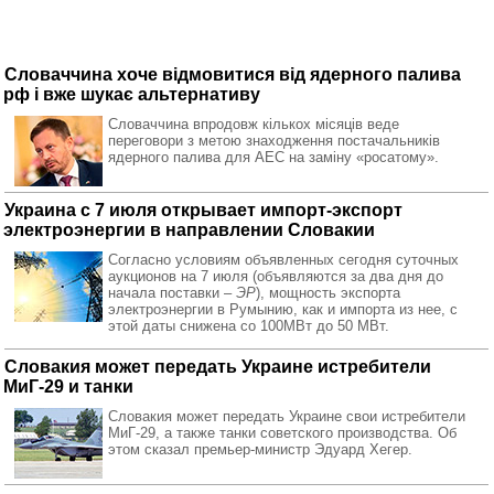
Словаччина хоче відмовитися від ядерного палива
рф і вже шукає альтернативу
Словаччина впродовж кількох місяців веде
переговори з метою знаходження постачальників
ядерного палива для АЕС на заміну «росатому».
Украина с 7 июля открывает импорт-экспорт
электроэнергии в направлении Словакии
Согласно условиям объявленных сегодня суточных
аукционов на 7 июля (объявляются за два дня до
начала поставки –
ЭР
), мощность экспорта
электроэнергии в Румынию, как и импорта из нее, с
этой даты снижена со 100МВт до 50 МВт.
Словакия может передать Украине истребители
МиГ-29 и танки
Словакия может передать Украине свои истребители
МиГ-29, а также танки советского производства. Об
этом сказал премьер-министр Эдуард Хегер.