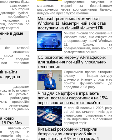
енергетична біржа
корпоративні закупівлі в
є здійснювати
магазинах мережі за безготівковим
ий моніторинг
розрахунком через корпоративний баланс,
оговорів купівлі-
повідомила пресслужба компанії.
 необробленої
Microsoft розширила можливості
, укладених за
Windows 11: біометричний вхід став
ргів, поставка по
доступним на більшій кількості ПК
му кварталі.
ление в доме
Ми вже писали про оновлення
Windows Hello, яке очікується
а
в серпневому патчі Windows
11. Схоже, за
без газовой
повідомленнями, воно почало
али отопление
розгортатися раніше.
 строят на
ЄС розгортає мережу AI-гігафабрик
естве, твердом
для зміцнення позицій у глобальних
 или тепловом
технологіях
ії знайти
Єврокомісія прагне створити
власну інфраструктуру
 кандидатів
штучного інтелекту, яка має
почати функціонувати до
им джерелом
середини 2028 року
можуть бути сайти
Чіпи для смартфонів втрачають
ями та резюме.
попит: поставки скоротилися на 15%
о роботодавці
вують професійні
через зростання вартості пам’яті
, рекомендації
У першій половині 2026 року
мпанії в соціальних
світові постачання чипів для
смартфонів скоротилися на
ея нових
15% порівняно з аналогічним
 18 Pro Max
періодом торік.
 автономності
Китайські розробники створили
ться одним із
батарею для електромобілів із
чинників під час
зарядкою до 70% менш ніж за 4
асного мобільного