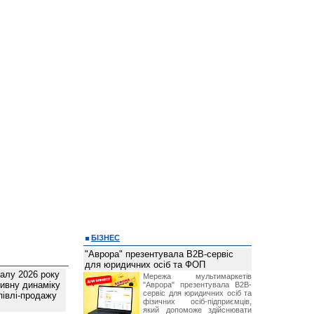
БІЗНЕС
"Аврора" презентувала B2B-сервіс
для юридичних осіб та ФОП
талу 2026 року
Мережа мультимаркетів
ивну динаміку
"Аврора" презентувала B2B-
сервіс для юридичних осіб та
півлі-продажу
фізичних осіб-підприємців,
який допоможе здійснювати