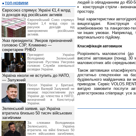
людей із обладнанням до 450-50
ТОП-НОВИНИ
конструкція стріли - визнач
Євросоюз спрямує Україні €1,4 млрд
простору.
із доходів від російських активів
Інші характеристики автогідроп
Європейський Союз спрямує
вищезгадані. Конструкція 
Україні 1,4 млрд євро за
рахунок доходів від
комбінованою та ланцюгово-тел
заморожених російських
чи інших умовах. Наприклад, 
активів.
вертикального підйому.
Указ президента: Умєров призначений
головою СЗР, Клименко —
Класифікація автовишок
секретарем РНБО
Розрізняють маловисотні (до 
Президент України
висотні автовишки (понад 30 
Володимир Зеленський
призначив Pустема Умєрова
маловисотних або середньовис
головою Служби зовнішньої
розвідки України.
Також автовишки класифікують
достатньо спецтехніки на ба
Україна ніколи не вступить до НАТО,
будівельного майданчика ви м
— Залужний
приводом. Сервіс VOLOS.RENT п
Посол України у Британії,
вигідно замовити послуги а
генерал Валерій Залужний не
вважає перспективним рух
довгострокова співпраця: усе 
України до членства в НАТО,
визначений в Конституції
України.
Зеленський заявив, що Україна
втратила близько 50 тисяч військових
загиблими
За словами Володимира
Зеленського, Україна
втратила на війні близько 50
тисяч військових загиблими,