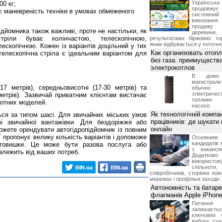
Українська 
0 кг;
продовжу
ає маневреність техніки в умовах обмеженого
системн
виконання д
продажу
ідйомника також важливі, проте не настільки, як
деревини
стріли буває колінчастою, телескопічною,
результатами біржових то
яким відбувається у поточно
ескопічною. Кожен із варіантів доцільний у тих
Как организовать отоп
телескопічна стріла є ідеальним варіантом для
без газа: преимуществ
электрокотлов
В доме 
магистр
17 метрів), середньовисотні (17-30 метрів) та
обычно
электрич
метрів). Зазвичай приватним клієнтам вистачає
топливе
отних моделей.
насосе.
Як технологічній компан
ся за типом шасі. Для звичайних міських умов
працівників: де шукати
зі звичайної вантажівки. Для бездоріжжя або
онлайн
ожете орендувати автогідропідйомник із повним
ропонує велику кількість варіантів і допоможе
Основн
кандидатів 
втовишки. Це може бути разова послуга або
з вакансі
залежить від ваших потреб.
Додатков
використо
спільноти
співробітників, сторінки ко
мережах і профільні заходи.
Автономність та батар
флагманів Apple iPhone
Питання
залишає
ключових 
вибору суч