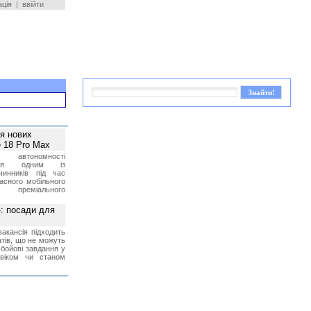
ація
|
ввійти
ея нових
 18 Pro Max
 автономності
ться одним із
чинників під час
асного мобільного
 преміального
»: посади для
акансія підходить
тів, що не можуть
бойові завдання у
 віком чи станом