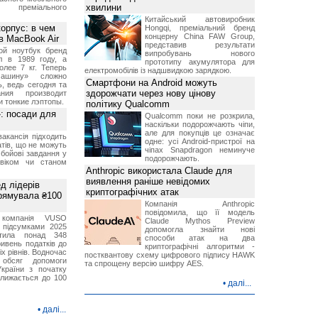
хвилини
 преміального
Китайський автовиробник
орпус: в чем
Hongqi, преміальний бренд
концерну China FAW Group,
в MacBook Air
представив результати
ой ноутбук бренд
випробувань нового
л в 1989 году, а
прототипу акумулятора для
олее 7 кг. Теперь
електромобілів із надшвидкою зарядкою.
ашину» сложно
Смартфони на Android можуть
, ведь сегодня та
здорожчати через нову цінову
ния производит
и тонкие лэптопы.
політику Qualcomm
»: посади для
Qualcomm поки не розкрила,
наскільки подорожчають чіпи,
але для покупців це означає
акансія підходить
одне: усі Android-пристрої на
тів, що не можуть
чіпах Snapdragon неминуче
бойові завдання у
подорожчають.
 віком чи станом
Anthropic використала Claude для
виявлення раніше невідомих
д лідерів
криптографічних атак
прямувала ₴100
Компанія Anthropic
повідомила, що її модель
 компанія VUSO
Claude Mythos Preview
 підсумками 2025
допомогла знайти нові
тила понад 348
способи атак на два
ривень податків до
криптографічні алгоритми -
іх рівнів. Водночас
постквантову схему цифрового підпису HAWK
 обсяг допомоги
та спрощену версію шифру AES.
країни з початку
ближається до 100
•
далі...
•
далі...