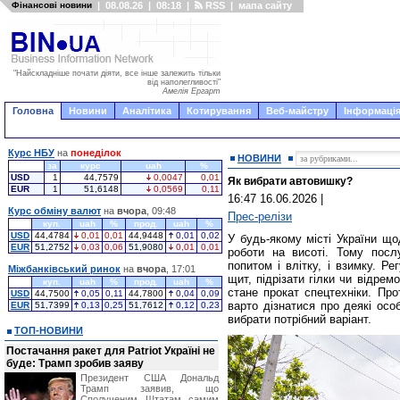
Фінансові новини
|
08.08.26
|
08:18
|
RSS
|
мапа сайту
"Найскладніше почати діяти, все інше залежить тільки
від наполегливості"
Амелія Ергарт
Головна
Новини
Аналітика
Котирування
Веб-майстру
Інформація
Курс НБУ
на
понеділок
НОВИНИ
за
курс
uah
%
USD
1
44,7579
0,0047
0,01
Як вибрати автовишку?
EUR
1
51,6148
0,0569
0,11
16:47 16.06.2026
|
Курс обміну валют
на
вчора
, 09:48
Прес-релізи
куп.
uah
%
прод.
uah
%
USD
44,4784
0,01
0,01
44,9448
0,01
0,02
У будь-якому місті України що
EUR
51,2752
0,03
0,06
51,9080
0,01
0,01
роботи на висоті. Тому пос
попитом і влітку, і взимку. Р
Міжбанківський ринок
на
вчора
, 17:01
щит, підрізати гілки чи відре
куп.
uah
%
прод.
uah
%
стане прокат спецтехніки. Пр
USD
44,7500
0,05
0,11
44,7800
0,04
0,09
варто дізнатися про деякі ос
EUR
51,7399
0,13
0,25
51,7612
0,12
0,23
вибрати потрібний варіант.
ТОП-НОВИНИ
Постачання ракет для Patriot Україні не
буде: Трамп зробив заяву
Президент США Дональд
Трамп заявив, що
Сполученим Штатам самим