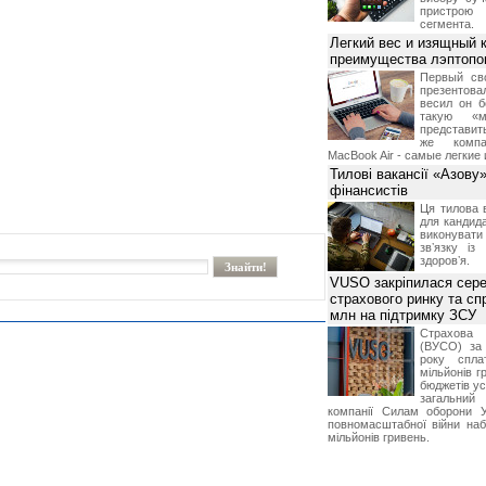
пристрою
сегмента.
Легкий вес и изящный к
преимущества лэптопо
Первый св
презентова
весил он б
такую «м
представить
же компа
MacBook Air - самые легкие 
Тилові вакансії «Азову
фінансистів
Ця тилова в
для кандида
виконувати 
звʼязку із
здоровʼя.
VUSO закріпилася сере
страхового ринку та с
млн на підтримку ЗСУ
Страхова
(ВУСО) за
року спла
мільйонів г
бюджетів ус
загальний
компанії Силам оборони У
повномасштабної війни на
мільйонів гривень.