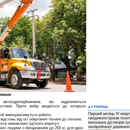
овишки
втогідропідйомників, які відрізняються
остями. Проте вибір зводиться до чотирьох
У РУБРИЦІ
Перший місяць ІІІ квар
якій виконуватимуться роботи;
продемонстрував позит
 відстань від осі обертання техніки до люльки,
виконання договорів ку
єкта неможливо під'їхати впритул;
необробленої деревини
нієї людини з обладнанням до 250 кг, для двох