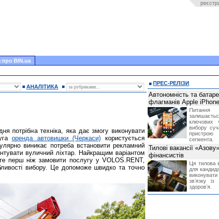
реєстр
 про BIN.ua
ПРЕС-РЕЛІЗИ
АНАЛІТИКА
Автономність та батар
флагманів Apple iPhone
Питання
залишає
ключових 
вибору суч
дня потрібна техніка, яка дає змогу виконувати
пристрою
луга
оренда автовишки (Черкаси)
користується
сегмента.
егулярно виникає потреба встановити рекламний
Тилові вакансії «Азову
монтувати вуличний ліхтар. Найкращим варіантом
фінансистів
оте перш ніж замовити послугу у VOLOS.RENT,
Ця тилова в
обливості вибору. Це допоможе швидко та точно
для кандида
виконувати 
звʼязку із
здоровʼя.