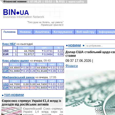
Фінансові новини
|
07.08.26
|
03:53
|
RSS
|
мапа сайту
"Того руки не болять, що уміють"
Українське прислів'я
Головна
Новини
Аналітика
Котирування
Веб-майстру
Інформація
Курс НБУ
на
сьогодні
НОВИНИ
за
курс
uah
%
USD
1
44,7626
0,0731
0,16
Долар США стабільний щодо євр
EUR
1
51,6717
0,0464
0,09
ставки
09:37 17.06.2026
|
Курс обміну валют
на
вчора
, 09:43
куп.
uah
%
прод.
uah
%
Фінанси
USD
44,4840
0,06
0,13
44,9364
0,01
0,03
EUR
51,3060
0,15
0,29
51,9148
0,06
0,12
Міжбанківський ринок
на
вчора
, 17:05
куп.
uah
%
прод.
uah
%
USD
44,7000
0,00
0,00
44,7400
0,01
0,02
EUR
51,6106
0,01
0,02
51,6433
0,01
0,02
ТОП-НОВИНИ
Євросоюз спрямує Україні €1,4 млрд із
доходів від російських активів
Європейський Союз спрямує
Україні 1,4 млрд євро за
рахунок доходів від