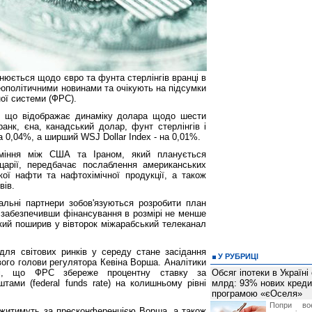
юється щодо євро та фунта стерлінгів вранці в
геополітичними новинами та очікують на підсумки
ої системи (ФРС).
, що відображає динаміку долара щодо шести
анк, єна, канадський долар, фунт стерлінгів і
 0,04%, а ширший WSJ Dollar Index - на 0,01%.
міння між США та Іраном, який планується
царії, передбачає послаблення американських
кої нафти та нафтохімічної продукції, а також
вів.
нальні партнери зобов'язуються розробити план
, забезпечивши фінансування в розмірі не менше
який поширив у вівторок міжарабський телеканал
ля світових ринків у середу стане засідання
У РУБРИЦІ
ого голови регулятора Кевіна Ворша. Аналітики
ні, що ФРС збереже процентну ставку за
Обсяг іпотеки в Україні
ами (federal funds rate) на колишньому рівні
млрд: 93% нових креди
програмою «єОселя»
Попри во
житимуть за пресконференцією Ворша, а також