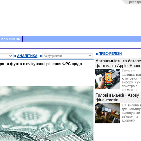
реєстр
 про BIN.ua
ПРЕС-РЕЛІЗИ
АНАЛІТИКА
Автономність та батар
о та фунта в очікуванні рішення ФРС щодо
флагманів Apple iPhone
Питання
залишає
ключових 
вибору суч
пристрою
сегмента.
Тилові вакансії «Азову
фінансистів
Ця тилова в
для кандида
виконувати 
звʼязку із
здоровʼя.