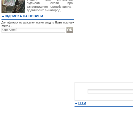
підписав накази про
затвердження порядків виплат
додаткових винагород
ПІДПИСКА НА НОВИНИ
Для підписки на розсилку новин введіть Вашу поштову
адресу :
ТЕГИ