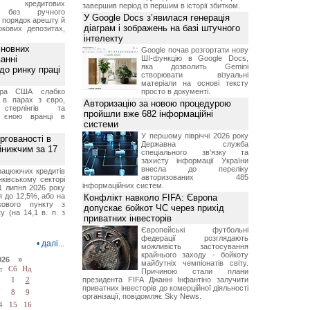
ня кредитових
завершив період із першим в історії збитком.
в без ручного
У Google Docs з’явилася генерація
и порядок арешту й
діаграм і зображень на базі штучного
окових депозитах,
.
інтелекту
сновних
Google почав розгортати нову
анні
ШІ-функцію в Google Docs,
яка дозволить Gemini
до ринку праці
створювати візуальні
матеріали на основі тексту
ара США слабко
просто в документі.
 в парах з євро,
Авторизацію за новою процедурою
стерлінгів та
пройшли вже 682 інформаційні
 єною вранці в
системи
У першому півріччі 2026 року
ргованості в
Державна служба
йнижчим за 17
спеціального зв'язку та
захисту інформації України
внесла до переліку
рацюючих кредитів
авторизованих 485
ківському секторі
інформаційних систем.
1 липня 2026 року
 до 12,5%, або на
Конфлікт навколо FIFA: Європа
ткового пункту з
допускає бойкот ЧС через прихід
у (на 14,1 в. п. з
приватних інвесторів
Європейські футбольні
федерації розглядають
•
далі...
можливість застосування
крайнього заходу - бойкоту
026 »
майбутніх чемпіонатів світу.
т
Сб
Нд
Причиною стали плани
президента FIFA Джанні Інфантіно залучити
1
2
приватних інвесторів до комерційної діяльності
7
8
9
організації, повідомляє Sky News.
4
15
16