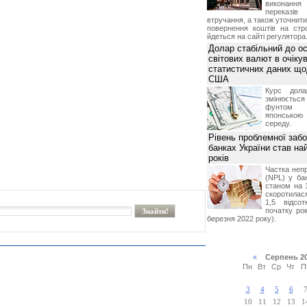
виконан
переказі
втручання, а також уточнит
повернення коштів на стр
йдеться на сайті регулятора
Долар стабільний до о
світових валют в очікув
статистичних даних що
США
Курс дол
змінюється
фунтом 
японською
середу.
Рівень проблемної забо
банках України став на
років
Частка неп
(NPL) у бан
станом на 
скоротилася
1,5 відсо
початку рок
березня 2022 року).
«
Серпень 2
Пн
Вт
Ср
Чт
П
3
4
5
6
10
11
12
13
1