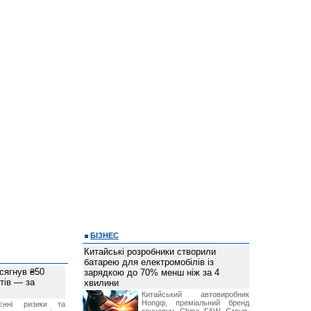
БІЗНЕС
Китайські розробники створили
батарею для електромобілів із
 сягнув ₴50
зарядкою до 70% менш ніж за 4
тів — за
хвилини
Китайський автовиробник
Hongqi, преміальний бренд
єнні ризики та