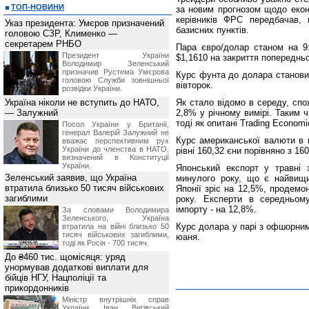
ТОП-НОВИНИ
за новим прогнозом щодо екон
керівників ФРС передбачав,
Указ президента: Умєров призначений
базисних пунктів.
головою СЗР, Клименко —
секретарем РНБО
Пара євро/долар станом на 9:
Президент України
$1,1610 на закриття попередньої
Володимир Зеленський
призначив Pустема Умєрова
Курс фунта до долара становит
головою Служби зовнішньої
вівторок.
розвідки України.
Україна ніколи не вступить до НАТО,
Як стало відомо в середу, спож
— Залужний
2,8% у річному вимірі. Таким 
тоді як опитані Trading Econom
Посол України у Британії,
генерал Валерій Залужний не
Курс американської валюти в 
вважає перспективним рух
України до членства в НАТО,
рівні 160,32 єни порівняно з 16
визначений в Конституції
України.
Японський експорт у травні
Зеленський заявив, що Україна
минулого року, що є найвищи
втратила близько 50 тисяч військових
Японії зріс на 12,5%, продемо
загиблими
року. Експерти в середньом
імпорту - на 12,8%.
За словами Володимира
Зеленського, Україна
Курс долара у парі з офшорним
втратила на війні близько 50
тисяч військових загиблими,
юаня.
тоді як Росія - 700 тисяч.
До ₴460 тис. щомісяця: уряд
унормував додаткові виплати для
бійців НГУ, Нацполіції та
прикордонників
Міністр внутрішніх справ
України Іван Вигівський