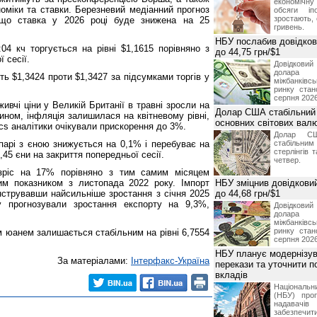
економічну
оміки та ставки. Березневий медіанний прогноз
обсяги іп
зростають,
 що ставка у 2026 році буде знижена на 25
гривень.
НБУ послабив довідкови
04 кч торгується на рівні $1,1615 порівняно з
до 44,75 грн/$1
 сесії.
Довідкови
долар
ь $1,3424 проти $1,3427 за підсумками торгів у
міжбанків
ринку стан
серпня 2026
ивчі ціни у Великій Британії в травні зросли на
Долар США стабільний
чином, інфляція залишилася на квітневому рівні,
основних світових вал
ics аналітики очікували прискорення до 3%.
Долар СШ
парі з єною знижується на 0,1% і перебуває на
стабільним
стерлінгів 
0,45 єни на закриття попередньої сесії.
четвер.
 зріс на 17% порівняно з тим самим місяцем
м показником з листопада 2022 року. Імпорт
НБУ зміцнив довідковий
нструвавши найсильніше зростання з січня 2025
до 44,68 грн/$1
у прогнозували зростання експорту на 9,3%,
Довідкови
долар
міжбанків
ринку стан
 юанем залишається стабільним на рівні 6,7554
серпня 2026
НБУ планує модернізув
За матеріалами:
Інтерфакс-Україна
перекази та уточнити 
вкладів
Національ
(НБУ) проп
надавачів 
забезпечит