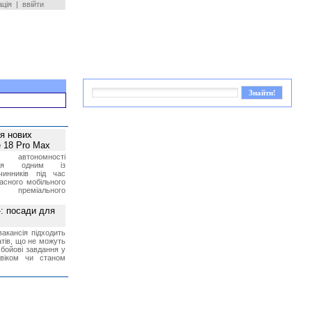
ація
|
ввійти
ея нових
 18 Pro Max
 автономності
ться одним із
чинників під час
асного мобільного
 преміального
»: посади для
акансія підходить
тів, що не можуть
бойові завдання у
 віком чи станом