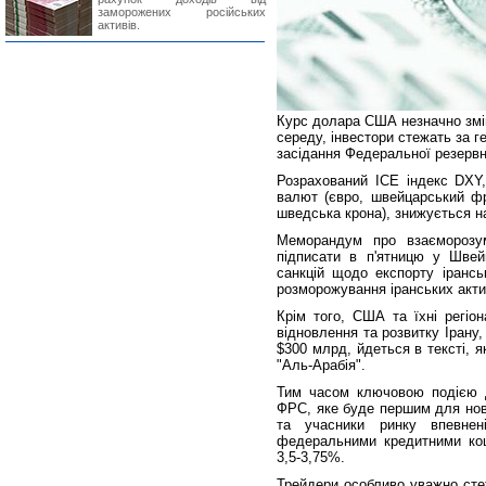
заморожених російських
активів.
Курс долара США незначно змін
середу, інвестори стежать за 
засідання Федеральної резервн
Розрахований ICE індекс DXY
валют (євро, швейцарський фр
шведська крона), знижується на
Меморандум про взаєморозу
підписати в п'ятницю у Швей
санкцій щодо експорту ірансь
розморожування іранських акти
Крім того, США та їхні регіо
відновлення та розвитку Ірану
$300 млрд, йдеться в тексті, 
"Аль-Арабія".
Тим часом ключовою подією д
ФРС, яке буде першим для нов
та учасники ринку впевне
федеральними кредитними кошт
3,5-3,75%.
Трейдери особливо уважно сте