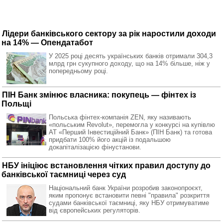
Лідери банківського сектору за рік наростили доходи
на 14% — Опендатабот
У 2025 році десять українських банків отримали 304,3
млрд грн сукупного доходу, що на 14% більше, ніж у
попередньому році.
ПІН Банк змінює власника: покупець — фінтех із
Польщі
Польська фінтех-компанія ZEN, яку називають
«польським Revolut», перемогла у конкурсі на купівлю
АТ «Перший Інвестиційний Банк» (ПІН Банк) та готова
придбати 100% його акцій із подальшою
докапіталізацією фінустанови.
НБУ ініціює встановлення чітких правил доступу до
банківської таємниці через суд
Національний банк України розробив законопроєкт,
яким пропонує встановити певні "правила" розкриття
судами банківської таємниці, яку НБУ отримуватиме
від європейських регуляторів.