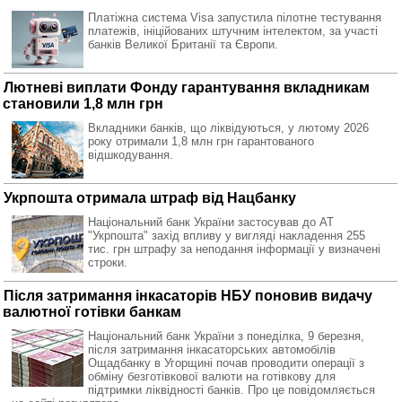
Платіжна система Visa запустила пілотне тестування
платежів, ініційованих штучним інтелектом, за участі
банків Великої Британії та Європи.
Лютневі виплати Фонду гарантування вкладникам
становили 1,8 млн грн
Вкладники банків, що ліквідуються, у лютому 2026
року отримали 1,8 млн грн гарантованого
відшкодування.
Укрпошта отримала штраф від Нацбанку
Національний банк України застосував до АТ
"Укрпошта" захід впливу у вигляді накладення 255
тис. грн штрафу за неподання інформації у визначені
строки.
Після затримання інкасаторів НБУ поновив видачу
валютної готівки банкам
Національний банк України з понеділка, 9 березня,
після затримання інкасаторських автомобілів
Ощадбанку в Угорщині почав проводити операції з
обміну безготівкової валюти на готівкову для
підтримки ліквідності банків. Про це повідомляється