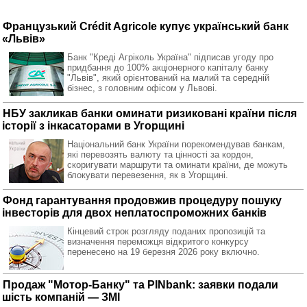
Французький Crédit Agricole купує український банк
«Львів»
Банк "Креді Агріколь Україна" підписав угоду про
придбання до 100% акціонерного капіталу банку
"Львів", який орієнтований на малий та середній
бізнес, з головним офісом у Львові.
НБУ закликав банки оминати ризиковані країни після
історії з інкасаторами в Угорщині
Національний банк України порекомендував банкам,
які перевозять валюту та цінності за кордон,
скоригувати маршрути та оминати країни, де можуть
блокувати перевезення, як в Угорщині.
Фонд гарантування продовжив процедуру пошуку
інвесторів для двох неплатоспроможних банків
Кінцевий строк розгляду поданих пропозицій та
визначення переможця відкритого конкурсу
перенесено на 19 березня 2026 року включно.
Продаж "Мотор-Банку" та PINbank: заявки подали
шість компаній — ЗМІ