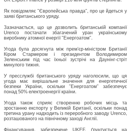
Як повідомляє "Європейська правда", про це йдеться у
заяві британського уряду.
Зазначається, що це дозволить британській компанії
Urenco постачати збагачений уран українському
виробнику атомної енергії "Енергоатом".
Угода була досягнута між прем'єр-міністром Британії
Кіром Стармером і президентом Володимиром
Зеленським під час їхньої зустрічі на Даунінг-стріт
минулого тижня.
У пресслужбі британського уряду наголосили, що ця
угода має вирішальне значення для енергетичної
безпеки України, оскільки "Енергоатом" забезпечує
понад 50% електроенергії країни.
Угода також сприяє створенню робочих місць та
зростанню експорту у Великій Британії, оскільки понад
третина урану надходить із переробного заводу Urenco,
розташованого на північному заході Англії.
Фінансування, забезпечене UKEF, ґрунтується на