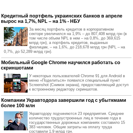
Кредитный портфель украинских банков в апреле
вырос на 1,7%, NPL – на 1% - НБУ
За месяц портфель кредитов в корпоративном
секторе увеличился на 1,9% – до 807,408 млрд грн (в
том числе объем NPL в нем – на 0,8%, до 369,615
млрд грн), а портфель кредитов, выданных
физлицам, – на 1,6%, до 218,678 млрд грн (NPL – на
0,7%, до 52,289 млрд грн).
Мобильный Google Chrome научился работать со
скриншотами
У некоторых пользователей Chrome 91 для Android в
меню «Поделиться» появился специальный пункт
Screenshot (Снимок экрана), предоставляющий доступ
к встроенному редактору скриншотов.
Компании Укравтодора завершили год с убыткмами
более 100 млн
Укравтодору подчиняются 23 предприятия. Среднее
количество трудоустроенных лиц в течение года в
государственных дорожных компаниях составило 15
383 человек. Общие затраты на оплату труда
составили 1,9 млрд грн.