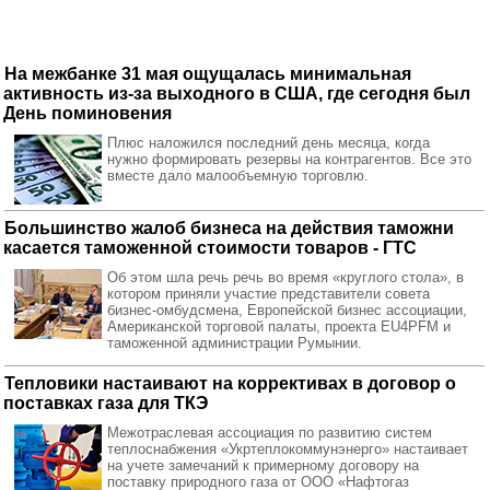
На межбанке 31 мая ощущалась минимальная
активность из-за выходного в США, где сегодня был
День поминовения
Плюс наложился последний день месяца, когда
нужно формировать резервы на контрагентов. Все это
вместе дало малообъемную торговлю.
Большинство жалоб бизнеса на действия таможни
касается таможенной стоимости товаров - ГТС
Об этом шла речь речь во время «круглого стола», в
котором приняли участие представители совета
бизнес-омбудсмена, Европейской бизнес ассоциации,
Американской торговой палаты, проекта EU4PFM и
таможенной администрации Румынии.
Тепловики настаивают на коррективах в договор о
поставках газа для ТКЭ
Межотраслевая ассоциация по развитию систем
теплоснабжения «Укртеплокоммунэнерго» настаивает
на учете замечаний к примерному договору на
поставку природного газа от ООО «Нафтогаз