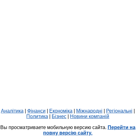
Аналітика
|
Фінанси
|
Економіка
|
Міжнародні
|
Регіональні
|
Политика
|
Бізнес
|
Новини компаній
Вы просматриваете мобильную версию сайта.
Перейти на
повну версію сайту.