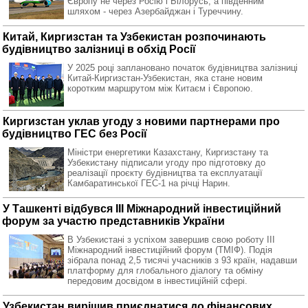
Європу не через Росію і Білорусь, а південним
шляхом - через Азербайджан і Туреччину.
Китай, Киргизстан та Узбекистан розпочинають
будівництво залізниці в обхід Росії
У 2025 році заплановано початок будівництва залізниці
Китай-Киргизстан-Узбекистан, яка стане новим
коротким маршрутом між Китаєм і Європою.
Киргизстан уклав угоду з новими партнерами про
будівництво ГЕС без Росії
Міністри енергетики Казахстану, Киргизстану та
Узбекистану підписали угоду про підготовку до
реалізації проєкту будівництва та експлуатації
Камбаратинської ГЕС-1 на річці Нарин.
У Ташкенті відбувся III Міжнародний інвестиційний
форум за участю представників України
В Узбекистані з успіхом завершив свою роботу III
Міжнародний інвестиційний форум (ТМІФ). Подія
зібрала понад 2,5 тисячі учасників з 93 країн, надавши
платформу для глобального діалогу та обміну
передовим досвідом в інвестиційній сфері.
Узбекистан вирішив приєднатися до фінансових