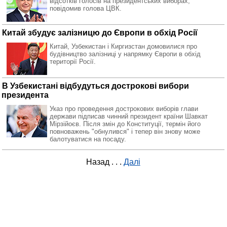
відсотків голосів на президентських виборах,
повідомив голова ЦВК.
Китай збудує залізницю до Європи в обхід Росії
Китай, Узбекистан і Киргизстан домовилися про
будівництво залізниці у напрямку Європи в обхід
території Росії.
В Узбекистані відбудуться дострокові вибори
президента
Указ про проведення дострокових виборів глави
держави підписав чинний президент країни Шавкат
Мірзійоєв. Після змін до Конституції, термін його
повноважень "обнулився" і тепер він знову може
балотуватися на посаду.
Назад
. . .
Далі