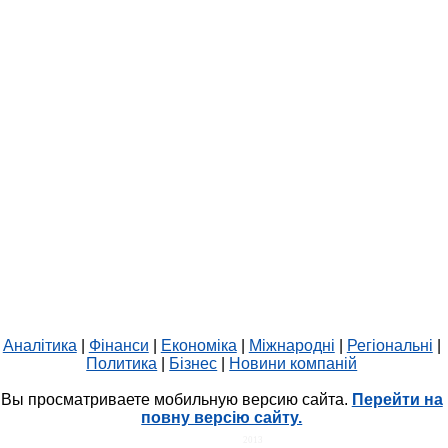
Аналітика
|
Фінанси
|
Економіка
|
Міжнародні
|
Регіональні
|
Политика
|
Бізнес
|
Новини компаній
Вы просматриваете мобильную версию сайта.
Перейти на
повну версію сайту.
HIT.UA
2013