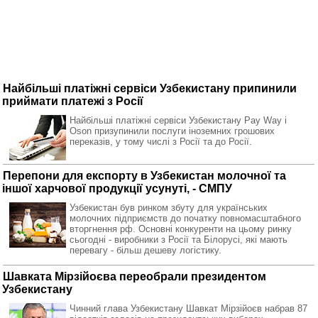
Найбільші платіжні сервіси Узбекистану припинили
приймати платежі з Росії
Найбільші платіжні сервіси Узбекистану Pay Way і
Oson призупинили послуги іноземних грошових
переказів, у тому числі з Росії та до Росії.
Перепони для експорту в Узбекистан молочної та
іншої харчової продукції усунуті, - СМПУ
Узбекистан був ринком збуту для українських
молочних підприємств до початку повномасштабного
вторгнення рф. Основні конкуренти на цьому ринку
сьогодні - виробники з Росії та Білорусі, які мають
перевагу - більш дешеву логістику.
Шавката Мірзійоєва переобрали президентом
Узбекистану
Чинний глава Узбекистану Шавкат Мірзійоєв набрав 87