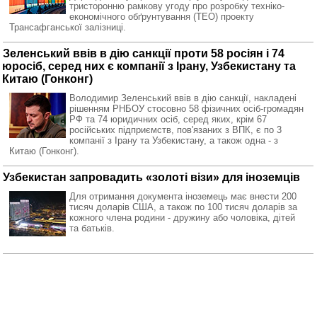
тристоронню рамкову угоду про розробку техніко-
економічного обґрунтування (ТЕО) проекту
Трансафганської залізниці.
Зеленський ввів в дію санкції проти 58 росіян і 74
юросіб, серед них є компанії з Ірану, Узбекистану та
Китаю (Гонконг)
Володимир Зеленський ввів в дію санкції, накладені
рішенням РНБОУ стосовно 58 фізичних осіб-громадян
РФ та 74 юридичних осіб, серед яких, крім 67
російських підприємств, пов'язаних з ВПК, є по 3
компанії з Ірану та Узбекистану, а також одна - з
Китаю (Гонконг).
Узбекистан запровадить «золоті візи» для іноземців
Для отримання документа іноземець має внести 200
тисяч доларів США, а також по 100 тисяч доларів за
кожного члена родини - дружину або чоловіка, дітей
та батьків.