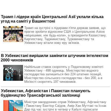
Трамп і лідери країн Центральної Азії уклали кілька
угод на саміті у Вашингтоні
Трамп на зустрічі з лідерами п'яти держав заявив, що
прагне зробити відносини США з Центральною Азією
«міцнішими, ніж будь-коли», а президенти Казахстану,
Киргизстану, Таджикистану, Туркменистану та
Узбекистану вітали нову еру зв'язків.
В Узбекистані вирішили замінити штучним інтелектом
2000 чиновників
Найбільше ставок скоротять у Податковому комітеті
Узбекистану - 498 одиниць. Міністерство водного
господарства залишиться без 224 штатних позицій,
Міністерство сільського господарства - без 200, а в
Мін'юсті скоротять 197 чиновників.
Узбекистан, Афганістан і Пакистан планують
будівництво Трансафганської залізниці
Міністри закордонних справ Узбекистану, Афганістану
і Пакистану Бахтієр Саїдов, Амір Хан Муттакі та Ісхак
Дар під час зустрічі в четвер у Кабулі підписали