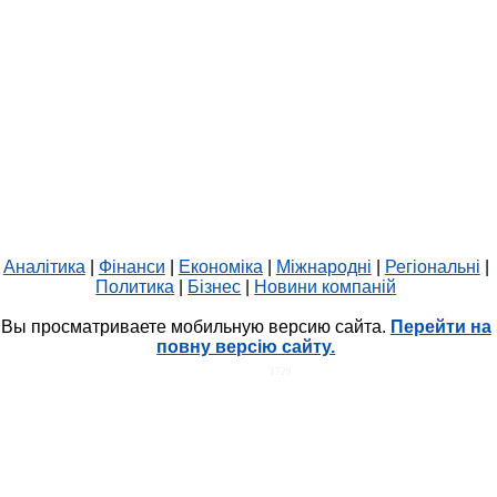
Аналітика
|
Фінанси
|
Економіка
|
Міжнародні
|
Регіональні
|
Политика
|
Бізнес
|
Новини компаній
Вы просматриваете мобильную версию сайта.
Перейти на
повну версію сайту.
HIT.UA
1729