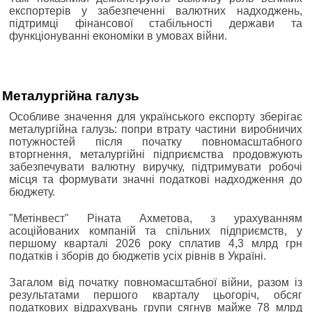
експортерів у забезпеченні валютних надходжень,
підтримці фінансової стабільності держави та
функціонуванні економіки в умовах війни.
Металургійна галузь
Особливе значення для українського експорту зберігає
металургійна галузь: попри втрату частини виробничих
потужностей після початку повномасштабного
вторгнення, металургійні підприємства продовжують
забезпечувати валютну виручку, підтримувати робочі
місця та формувати значні податкові надходження до
бюджету.
"Метінвест" Ріната Ахметова, з урахуванням
асоційованих компаній та спільних підприємств, у
першому кварталі 2026 року сплатив 4,3 млрд грн
податків і зборів до бюджетів усіх рівнів в Україні.
Загалом від початку повномасштабної війни, разом із
результатами першого кварталу цьогоріч, обсяг
податкових відрахувань групи сягнув майже 78 млрд