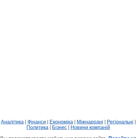
Аналітика
|
Фінанси
|
Економіка
|
Міжнародні
|
Регіональні
|
Политика
|
Бізнес
|
Новини компаній