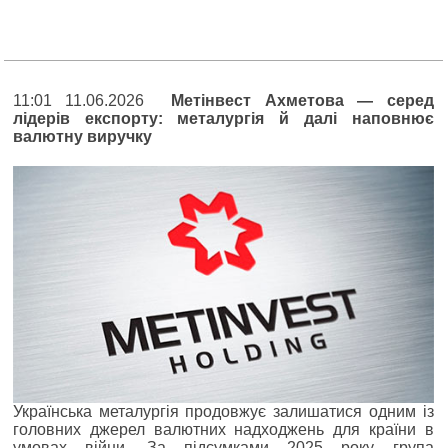
11:01 11.06.2026
Метінвест Ахметова — серед
лідерів експорту: металургія й далі наповнює
валютну виручку
Українська металургія продовжує залишатися одним із
головних джерел валютних надходжень для країни в
умовах війни. За підсумками 2025 року група