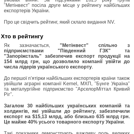
"Метінвест" посіла друге місце у рейтингу найбільших
експортерів України.
Про це свідчить рейтинг, який склало видання NV.
Хто в рейтингу
Як зазначається,
"Метінвест" спільно з
підприємствами "Південний ГЗК" та
"Запоріжсталь" забезпечив експорт продукції на
154 млрд грн, що дозволило компанії увійти до
числа лідерів українського експорту
.
До першої п'ятірки найбільших експортерів країни також
увійшли аграрні компанії Kernel, МХП, "Бунге Україна"
та металургійне підприємство "АрселорМіттал Кривий
Ріг".
Загалом 30 найбільших українських компаній та
холдингів, які увійшли до рейтингу, забезпечили
експорт на $15,13 млрд, або близько 635 млрд грн.
Це майже 40% усього товарного експорту України
.
Такі показники демонструють важливу роль великих