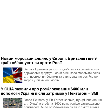
Новий морський альянс у Європі: Британія і ще 9
країн об’єднуються проти Росії
Велика Британія разом із дев'ятьма європейськими
державами формує новий військово-морський союз
для посилення безпеки та стримування російських
загроз у північних морях.
У США заявили про розблокування $400 млн
допомоги Україні після затримок у Пентагоні – ЗМІ
Глава Пентагону Піт Гегсет заявив, що фінансування
для України в обсязі $400 млн, раніше затверджене
Конгресом, було розблоковано після кількох тижнів