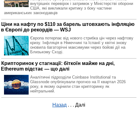
внутрішніх перевірок і затримок у Міністерстві оборони
США, які викликали критику з боку частини
американських законодавців
Ціни на нафту по $110 за барель штовхають інфляцію
в Європі до рекордів — WSJ
Європа потерпає від нового стрибка цін через нафтову
кризу. Інфляція в Німеччині та Іспанії у квітні знову
оновила багаторічні максимуми через бойові дії на
Близькому Сході.
Крипторинок у стагнації: біткоїн майже на дні,
Ethereum відстає — що далі
Аналітичні підрозділи Coinbase Institutional та
Glassnode опублікували прогноз на II квартал 2026
року, в якому оцінили стан крипторинку як
нейтральний.
Назад
. . .
Далі