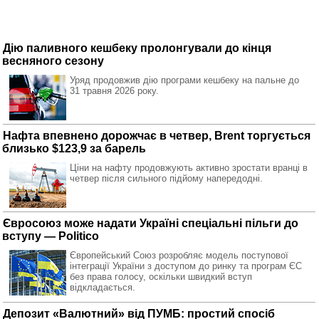
Дію паливного кешбеку пролонгували до кінця
весняного сезону
Уряд продовжив дію програми кешбеку на пальне до
31 травня 2026 року.
Нафта впевнено дорожчає в четвер, Brent торгується
близько $123,9 за барель
Ціни на нафту продовжують активно зростати вранці в
четвер після сильного підйому напередодні.
Євросоюз може надати Україні спеціальні пільги до
вступу — Politico
Європейський Союз розробляє модель поступової
інтеграції України з доступом до ринку та програм ЄС
без права голосу, оскільки швидкий вступ
відкладається.
Депозит «Валютний» від ПУМБ: простий спосіб