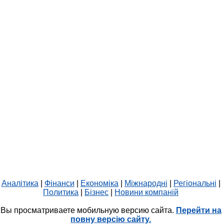
Аналітика
|
Фінанси
|
Економіка
|
Міжнародні
|
Регіональні
|
Политика
|
Бізнес
|
Новини компаній
Вы просматриваете мобильную версию сайта.
Перейти на
повну версію сайту.