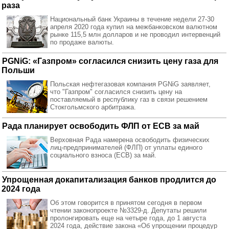
раза
Национальный банк Украины в течение недели 27-30
апреля 2020 года купил на межбанковском валютном
рынке 115,5 млн долларов и не проводил интервенций
по продаже валюты.
PGNiG: «Газпром» согласился снизить цену газа для
Польши
Польская нефтегазовая компания PGNiG заявляет,
что "Газпром" согласился снизить цену на
поставляемый в республику газ в связи решением
Стокгольмского арбитража.
Рада планирует освободить ФЛП от ЕСВ за май
Верховная Рада намерена освободить физических
лиц-предпринимателей (ФЛП) от уплаты единого
социального взноса (ЕСВ) за май.
Упрощенная докапитализация банков продлится до
2024 года
Об этом говорится в принятом сегодня в первом
чтении законопроекте №3329-д. Депутаты решили
пролонгировать еще на четыре года, до 1 августа
2024 года, действие закона «Об упрощении процедур