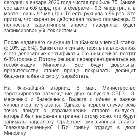
сегодня: в январе 2020 года чистая прибыль 75 банков
составила 6,6 млрд грн, в феврале - 9,3 млрд грн, а в
марте - лишь 97 млн грн. То есть рухнула в 96 раз. Это
притом, что карантин действовал только полмесяца. В
полностью карантинном апреле наверняка будет
зафиксирован убыток системы.
После недавнего снижения Нацбанком учетной ставки
(с 10% до 8%), банки стали сильно терять на вложениях
с его депозитные сертификаты. По ним сейчас платят
6-8% годовых. Потому решили переориентироваться на
гособлигации Минфина. Все будут довольны:
правительству станет проще покрывать дефицит
бюджета, а банки смогут заработать.
На ближайший вторник, 5 мая, Министерство
запланировало размещение двух выпусков ОВГЗ - 3-
месячных и 6-месячных. Валюта и объем в заявке
чиновников не указаны. Однако в первом случае речь
точно пойдет о доразмещении старого выпуска,
который был выражен в гривне, потому ясно, что будут
занимать нацвалюту. Сработает эмиссионная спайка:
"свежевыпущенную" НБУ гривну отдадут в долг
Минфину.