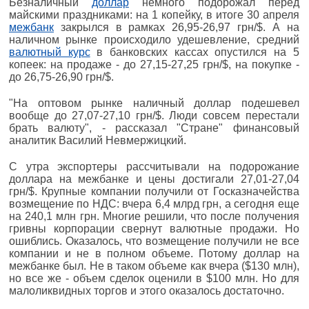
Безналичный
доллар
немного подорожал перед
майскими праздниками: на 1 копейку, в итоге 30 апреля
межбанк
закрылся в рамках 26,95-26,97 грн/$. А на
наличном рынке происходило удешевление, средний
валютный курс
в банковских кассах опустился на 5
копеек: на продаже - до 27,15-27,25 грн/$, на покупке -
до 26,75-26,90 грн/$.
"На оптовом рынке наличный доллар подешевел
вообще до 27,07-27,10 грн/$. Люди совсем перестали
брать валюту", - рассказал "Стране" финансовый
аналитик Василий Невмержицкий.
С утра экспортеры рассчитывали на подорожание
доллара на межбанке и цены достигали 27,01-27,04
грн/$. Крупные компании получили от Госказначейства
возмещение по НДС: вчера 6,4 млрд грн, а сегодня еще
на 240,1 млн грн. Многие решили, что после получения
гривны корпорации свернут валютные продажи. Но
ошиблись. Оказалось, что возмещение получили не все
компании и не в полном объеме. Потому доллар на
межбанке был. Не в таком объеме как вчера ($130 млн),
но все же - объем сделок оценили в $100 млн. Но для
малоликвидных торгов и этого оказалось достаточно.