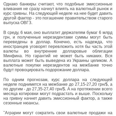
Однако банкиры считают, что подобные эмиссионные
вливания не сразу начнут влиять на валютный рынок и
курс гривны. На следующей неделе на нее будет давить
другой фактор - это погашение правительством старого
выпуска ОВГЗ.
В среду, 6 мая, оно выплатит держателям бумаг 6 млрд
грн, и полученные нерезидентами суммы могут быть
переведены в доллар. Конечно, есть надежда, что
иностранцев уговорят перевложить хотя бы часть этой
валюты во внутренние долларовые облигации
Минфина. Но гарантий не может быть никаких. Вся
выплата может быть выведена из Украины целиком. А
валютные покупки нерезидентов на межбанке точно
будут провоцировать подорожание доллара.
По одним прогнозам, курс доллара на следующей
неделе поднимется на межбанке до 27,15-27,20 грн/$, а
по другим - до 27,35-27,40 грн/$. А на протяжении всего
месяца котировки могут подрастать и выше. Поскольку
на гривну начнет давить эмиссионный фактор, а также
сезонные нюансы.
"Аграрии могут сократить свои валютные продажи на