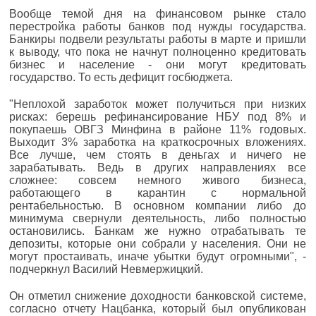
Вообще темой дня на финансовом рынке стало
перестройка работы банков под нужды государства.
Банкиры подвели результаты работы в марте и пришли
к выводу, что пока не начнут полноценно кредитовать
бизнес и население - они могут кредитовать
государство. То есть дефицит госбюджета.
"Неплохой заработок может получиться при низких
рисках: берешь рефинансирование НБУ под 8% и
покупаешь ОВГЗ Минфина в районе 11% годовых.
Выходит 3% заработка на краткосрочных вложениях.
Все лучше, чем стоять в деньгах и ничего не
зарабатывать. Ведь в других направлениях все
сложнее: совсем немного живого бизнеса,
работающего в карантин с нормальной
рентабельностью. В основном компании либо до
минимума свернули деятельность, либо полностью
остановились. Банкам же нужно отрабатывать те
депозиты, которые они собрали у населения. Они не
могут простаивать, иначе убытки будут огромными", -
подчеркнул Василий Невмержицкий.
Он отметил снижение доходности банковской системе,
согласно отчету Нацбанка, который был опубликован