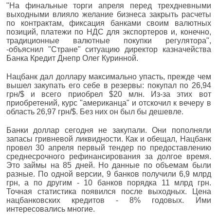
"На финальные торги апреля перед трехдневными
выходными влияло желание бизнеса закрыть расчеты
по контрактам, фиксация банками своим валютных
позиций, платежи по НДС для экспортеров и, конечно,
традиционные валютные покупки регулятора",
-объяснил "Стране" ситуацию директор казначейства
Банка Кредит Днепр Олег Куринной.
Нацбанк дал доллару максимально упасть, прежде чем
вышел закупать его себе в резервы: покупал по 26,94
грн/$ и всего приобрел $20 млн. Из-за этих вот
приобретений, курс "американца" и отскочил к вечеру в
область 26,97 грн/$. Без них он был бы дешевле.
Банки доллар сегодня не закупали. Они пополняли
запасы гривневой ликвидности. Как и обещал, Нацбанк
провел 30 апреля первый тендер по предоставлению
среднесрочного рефинансирования за долгое время.
Это займы на 85 дней. Но данные по объемам были
разные. По одной версии, 9 банков получили 6,9 млрд
грн, а по другим - 10 банков порядка 11 млрд грн.
Точная статистика появился после выходных. Цена
нацбанковских кредитов - 8% годовых. Ими
интересовались многие.