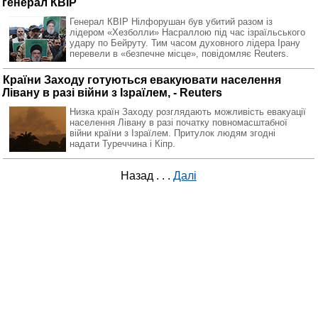
генерал КВІР
Генерал КВІР Нілфорушан був убитий разом із
лідером «Хезболли» Насраллою під час ізраїльського
удару по Бейруту. Тим часом духовного лідера Ірану
перевели в «безпечне місце», повідомляє Reuters.
Країни Заходу готуються евакуювати населення
Лівану в разі війни з Ізраїлем, - Reuters
Низка країн Заходу розглядають можливість евакуації
населення Лівану в разі початку повномасштабної
війни країни з Ізраїлем. Притулок людям згодні
надати Туреччина і Кіпр.
Назад
. . .
Далі