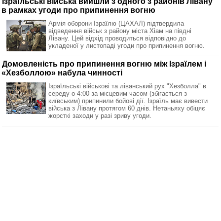
Ізраїльські війська вийшли з одного з районів Лівану
в рамках угоди про припинення вогню
Армія оборони Ізраїлю (ЦАХАЛ) підтвердила
відведення військ з району міста Хіам на півдні
Лівану. Цей відхід проводиться відповідно до
укладеної у листопаді угоди про припинення вогню.
Домовленість про припинення вогню між Ізраїлем і
«Хезболлою» набула чинності
Ізраїльські військові та ліванський рух "Хезболла" в
середу о 4:00 за місцевим часом (збігається з
київським) припинили бойові дії. Ізраїль має вивести
війська з Лівану протягом 60 днів. Нетаньяху обіцяє
жорсткі заходи у разі зриву угоди.