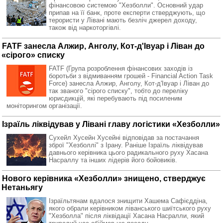
фінансовою системою "Хезболли". Основний удар
припав на її банк, проте експерти стверджують, що
терористи у Лівані мають безліч джерел доходу,
також від наркоторгівлі.
FATF занесла Алжир, Анголу, Кот-д'Івуар і Ліван до
«сірого» списку
FATF (Група розроблення фінансових заходів із
боротьби з відмиванням грошей - Financial Action Task
Force) занесла Алжир, Анголу, Кот-д'Івуар і Ліван до
так званого "сірого списку", тобто до переліку
юрисдикцій, які перебувають під посиленим
моніторингом організації.
Ізраїль ліквідував у Лівані главу логістики «Хезболли»
Сухейл Хусейн Хусейні відповідав за постачання
зброї "Хезболлі" з Ірану. Раніше Ізраїль ліквідував
давнього керівника цього радикального руху Хасана
Насраллу та інших лідерів його бойовиків.
Нового керівника «Хезболли» знищено, стверджує
Нетаньягу
Ізраїльтянам вдалося знищити Хашема Сафієддіна,
якого обрали керівником ліванського шиїтського руху
"Хезболла" після ліквідації Хасана Насралли, який