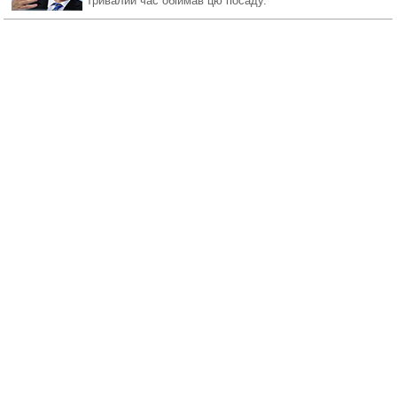
тривалий час обіймав цю посаду.