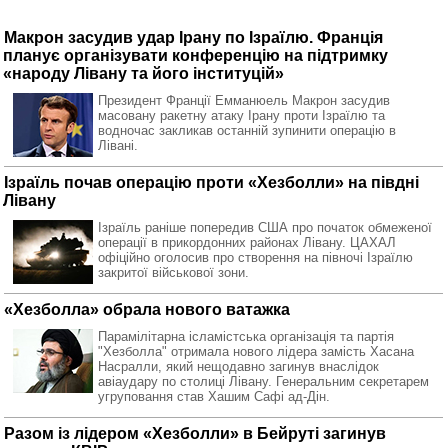
Макрон засудив удар Ірану по Ізраїлю. Франція
планує організувати конференцію на підтримку
«народу Лівану та його інституцій»
Президент Франції Емманюель Макрон засудив
масовану ракетну атаку Ірану проти Ізраїлю та
водночас закликав останній зупинити операцію в
Лівані.
Ізраїль почав операцію проти «Хезболли» на півдні
Лівану
Ізраїль раніше попередив США про початок обмеженої
операції в прикордонних районах Лівану. ЦАХАЛ
офіційно оголосив про створення на півночі Ізраїлю
закритої військової зони.
«Хезболла» обрала нового ватажка
Парамілітарна ісламістська організація та партія
"Хезболла" отримала нового лідера замість Хасана
Насралли, який нещодавно загинув внаслідок
авіаудару по столиці Лівану. Генеральним секретарем
угруповання став Хашим Сафі ад-Дін.
Разом із лідером «Хезболли» в Бейруті загинув