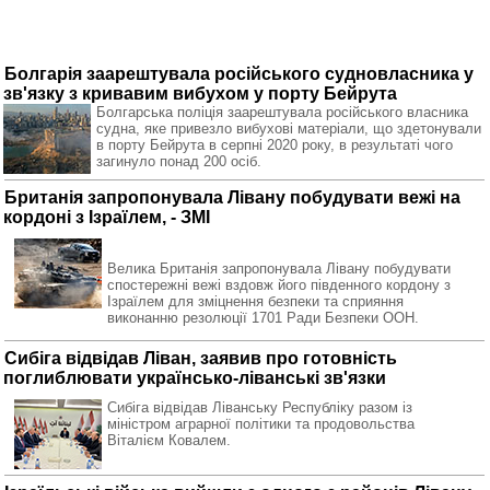
Болгарія заарештувала російського судновласника у
зв'язку з кривавим вибухом у порту Бейрута
Болгарська поліція заарештувала російського власника
судна, яке привезло вибухові матеріали, що здетонували
в порту Бейрута в серпні 2020 року, в результаті чого
загинуло понад 200 осіб.
Британія запропонувала Лівану побудувати вежі на
кордоні з Ізраїлем, - ЗМІ
Велика Британія запропонувала Лівану побудувати
спостережні вежі вздовж його південного кордону з
Ізраїлем для зміцнення безпеки та сприяння
виконанню резолюції 1701 Ради Безпеки ООН.
Сибіга відвідав Ліван, заявив про готовність
поглиблювати українсько-ліванські зв'язки
Сибіга відвідав Ліванську Республіку разом із
міністром аграрної політики та продовольства
Віталієм Ковалем.