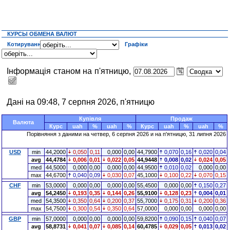
КУРСЫ ОБМЕНА ВАЛЮТ
Котирування
Графіки
Інформація станом на п'ятницю,
Дані на 09:48, 7 серпня 2026, п'ятницю
Купівля
Продаж
Валюта
Курс
uah
%
uah
%
Курс
uah
%
uah
%
Порівняння з даними на четвер, 6 серпня 2026 и на п'ятницю, 31 липня 2026
USD
min
44,2000
0,050
0,11
0,000
0,00
44,7900
0,070
0,16
0,020
0,04
avg
44,4784
0,006
0,01
0,022
0,05
44,9448
0,008
0,02
0,024
0,05
med
44,5000
0,000
0,00
0,000
0,00
44,9500
0,010
0,02
0,000
0,00
max
44,6700
0,040
0,09
0,030
0,07
45,1000
0,100
0,22
0,070
0,15
CHF
min
53,0000
0,000
0,00
0,000
0,00
55,4500
0,000
0,00
0,150
0,27
avg
54,2450
0,193
0,35
0,144
0,26
55,9100
0,128
0,23
0,004
0,01
med
54,3500
0,350
0,64
0,200
0,37
55,7000
0,175
0,31
0,200
0,36
max
54,7500
0,300
0,54
0,350
0,64
57,0000
0,000
0,00
0,000
0,00
GBP
min
57,0000
0,000
0,00
0,000
0,00
59,8200
0,090
0,15
0,040
0,07
avg
58,8731
0,041
0,07
0,085
0,14
60,4785
0,029
0,05
0,013
0,02