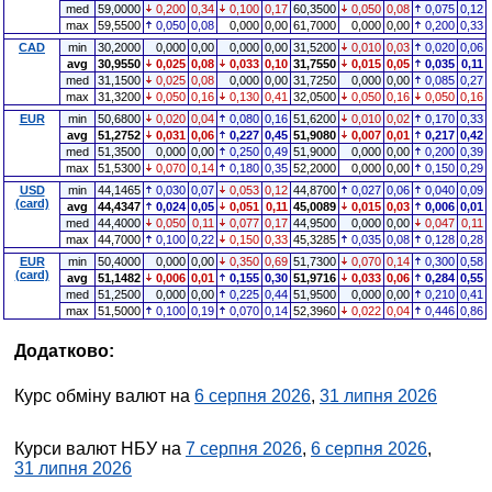
med
59,0000
0,200
0,34
0,100
0,17
60,3500
0,050
0,08
0,075
0,12
max
59,5500
0,050
0,08
0,000
0,00
61,7000
0,000
0,00
0,200
0,33
CAD
min
30,2000
0,000
0,00
0,000
0,00
31,5200
0,010
0,03
0,020
0,06
avg
30,9550
0,025
0,08
0,033
0,10
31,7550
0,015
0,05
0,035
0,11
med
31,1500
0,025
0,08
0,000
0,00
31,7250
0,000
0,00
0,085
0,27
max
31,3200
0,050
0,16
0,130
0,41
32,0500
0,050
0,16
0,050
0,16
EUR
min
50,6800
0,020
0,04
0,080
0,16
51,6200
0,010
0,02
0,170
0,33
avg
51,2752
0,031
0,06
0,227
0,45
51,9080
0,007
0,01
0,217
0,42
med
51,3500
0,000
0,00
0,250
0,49
51,9000
0,000
0,00
0,200
0,39
max
51,5300
0,070
0,14
0,180
0,35
52,2000
0,000
0,00
0,150
0,29
USD
min
44,1465
0,030
0,07
0,053
0,12
44,8700
0,027
0,06
0,040
0,09
(card)
avg
44,4347
0,024
0,05
0,051
0,11
45,0089
0,015
0,03
0,006
0,01
med
44,4000
0,050
0,11
0,077
0,17
44,9500
0,000
0,00
0,047
0,11
max
44,7000
0,100
0,22
0,150
0,33
45,3285
0,035
0,08
0,128
0,28
EUR
min
50,4000
0,000
0,00
0,350
0,69
51,7300
0,070
0,14
0,300
0,58
(card)
avg
51,1482
0,006
0,01
0,155
0,30
51,9716
0,033
0,06
0,284
0,55
med
51,2500
0,000
0,00
0,225
0,44
51,9500
0,000
0,00
0,210
0,41
max
51,5000
0,100
0,19
0,070
0,14
52,3960
0,022
0,04
0,446
0,86
Додатково:
Курс обміну валют на
6 серпня 2026
,
31 липня 2026
Курси валют НБУ на
7 серпня 2026
,
6 серпня 2026
,
31 липня 2026