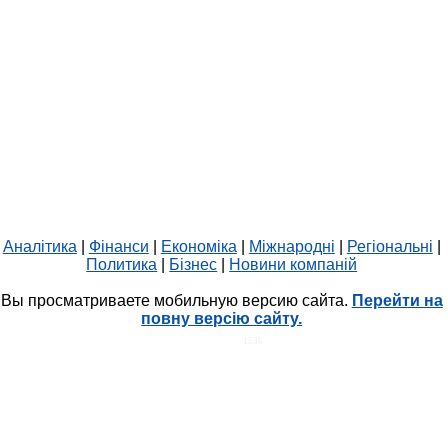
Аналітика
|
Фінанси
|
Економіка
|
Міжнародні
|
Регіональні
|
Политика
|
Бізнес
|
Новини компаній
Вы просматриваете мобильную версию сайта.
Перейти на
повну версію сайту.
HIT.UA
1536