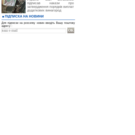
підписав накази про
затвердження порядків виплат
додаткових винагород
ПІДПИСКА НА НОВИНИ
Для підписки на розсилку новин введіть Вашу поштову
адресу :