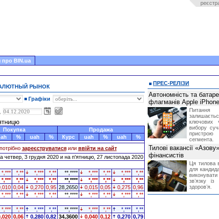
реєстр
 про BIN.ua
ПРЕС-РЕЛІЗИ
ВАЛЮТНЫЙ РЫНОК
Автономність та батар
Графіки
флагманів Apple iPhone
Питання
,
залишає
'ятницю
ключових 
вибору суч
Покупка
Продажа
пристрою
uah
%
uah
%
Курс
uah
%
uah
%
сегмента.
Тилові вакансії «Азову
потрібно
зареєструватися
или
ввійти на сайт
фінансистів
 четвер, 3 грудня 2020 и на п'ятницю, 27 листопада 2020
Ця тилова в
для кандида
*,***
*,**
*,***
*,**
**,****
*,***
*,**
*,***
*,**
виконувати 
*,***
*,**
*,***
*,**
**,****
*,***
*,**
*,***
*,**
звʼязку із
здоровʼя.
0,010
0,04
0,270
0,95
28,2650
0,015
0,05
0,275
0,96
*,***
*,**
*,***
*,**
**,****
*,***
*,**
*,***
*,**
*,***
*,**
*,***
*,**
**,****
*,***
*,**
*,***
*,**
0,020
0,06
0,280
0,82
34,3600
0,040
0,12
0,270
0,79