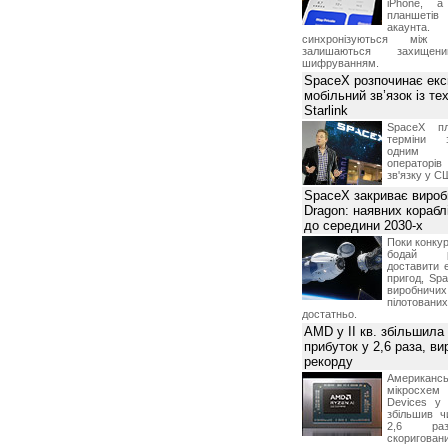
iPhone, а
планшетів
акаунта.
синхронізуються між 
залишаються захищени
шифруванням.
SpaceX розпочинає екс
мобільний зв’язок із те
Starlink
SpaceX пл
терміни з
одним з
операторі
зв'язку у С
SpaceX закриває вироб
Dragon: наявних корабл
до середини 2030-х
Поки конку
бодай р
доставити 
пригод, Sp
виробничих
пілотова
достатньо.
AMD у II кв. збільшила
прибуток у 2,6 раза, ви
рекорду
Американ
мікросхем
Devices у 
збільшив ч
2,6 раз
скоригова