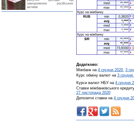
med
**,****
заморожених російських
активів.
max
**,****
Курс на міжбанку
RUB
min
0,3820
avg
*,****
med
*,****
max
*,****
Курс на міжбанку
$/R
min
**,****
avg
**,****
med
73,8330
max
**,****
Додатково:
Міжбанк на
4 грудня 2020
,
3 гр
Курс обміну валют на
3 грудня
Курси валют НБУ на
4 грудня 
Ставки міжбанківського кредит
27 листопада 2020
Депозитні ставки на
4 грудня 2