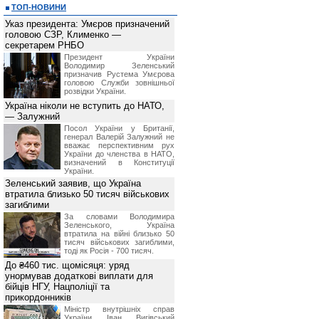
ТОП-НОВИНИ
Указ президента: Умєров призначений
головою СЗР, Клименко —
секретарем РНБО
Президент України
Володимир Зеленський
призначив Pустема Умєрова
головою Служби зовнішньої
розвідки України.
Україна ніколи не вступить до НАТО,
— Залужний
Посол України у Британії,
генерал Валерій Залужний не
вважає перспективним рух
України до членства в НАТО,
визначений в Конституції
України.
Зеленський заявив, що Україна
втратила близько 50 тисяч військових
загиблими
За словами Володимира
Зеленського, Україна
втратила на війні близько 50
тисяч військових загиблими,
тоді як Росія - 700 тисяч.
До ₴460 тис. щомісяця: уряд
унормував додаткові виплати для
бійців НГУ, Нацполіції та
прикордонників
Міністр внутрішніх справ
України Іван Вигівський