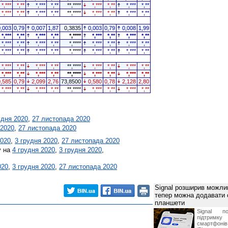
*,***
*,**
*,***
*,**
**,****
*,***
*,**
*,***
*,**
*,***
*,**
*,***
*,**
**,****
*,***
*,**
*,***
*,**
0,003
0,79
0,007
1,87
0,3835
0,003
0,79
0,008
1,99
*,***
*,**
*,***
*,**
*,****
*,***
*,**
*,***
*,**
*,***
*,**
*,***
*,**
*,****
*,***
*,**
*,***
*,**
*,***
*,**
*,***
*,**
*,****
*,***
*,**
*,***
*,**
*,***
*,**
*,***
*,**
**,****
*,***
*,**
*,***
*,**
*,***
*,**
*,***
*,**
**,****
*,***
*,**
*,***
*,**
0,585
0,79
2,099
2,76
73,8500
0,580
0,78
2,128
2,80
*,***
*,**
*,***
*,**
**,****
*,***
*,**
*,***
*,**
удня 2020
,
27 листопада 2020
 2020
,
27 листопада 2020
2020
,
3 грудня 2020
,
27 листопада 2020
у на
4 грудня 2020
,
3 грудня 2020
,
020
,
3 грудня 2020
,
27 листопада 2020
Signal розширив можлив
тепер можна додавати
планшети
Signal по
підтрим
смартфоні