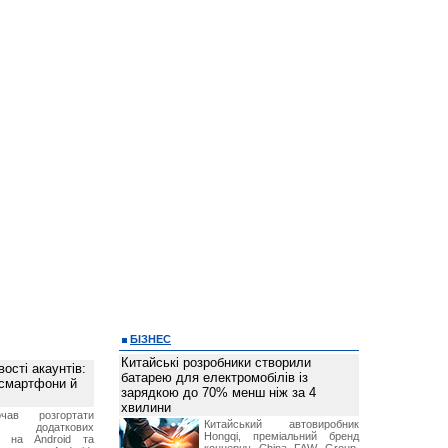
БІЗНЕС
Китайські розробники створили
ості акаунтів:
батарею для електромобілів із
 смартфони й
зарядкою до 70% менш ніж за 4
хвилини
чав розгортати
Китайський автовиробник
ку додаткових
Hongqi, преміальний бренд
в на Android та