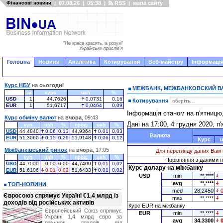
Фінансові новини
|
07.08.26
|
05:38
|
RSS
|
мапа сайту
"Не краса красить, а розум"
Українське прислів'я
Головна
Новини
Аналітика
Котирування
Веб-майстру
Інформація
Курс НБУ
на
сьогодні
МЕЖБАНК, МЕЖБАНКОВСКИЙ 
за
курс
uah
%
USD
1
44,7626
0,0731
0,16
Котирування
EUR
1
51,6717
0,0464
0,09
Інформація станом на п'ятницю
Курс обміну валют
на
вчора
, 09:43
Дані на 17:00, 4 грудня 2020, п
куп.
uah
%
прод.
uah
%
USD
44,4840
0,06
0,13
44,9364
0,01
0,03
Валюта
EUR
51,3060
0,15
0,29
51,9148
0,06
0,12
Курс
Міжбанківський ринок
на
вчора
, 17:05
Для перегляду даних Вам 
куп.
uah
%
прод.
uah
%
Порівняння з даними на
USD
44,7000
0,00
0,00
44,7400
0,01
0,02
Курс долару на міжбанку
EUR
51,6106
0,01
0,02
51,6433
0,01
0,02
USD
min
**,****
avg
**,****
ТОП-НОВИНИ
med
28,2450
Євросоюз спрямує Україні €1,4 млрд із
max
**,****
доходів від російських активів
Курс EUR на міжбанку
Європейський Союз спрямує
EUR
min
**,****
Україні 1,4 млрд євро за
avg
34,3300
рахунок доходів від