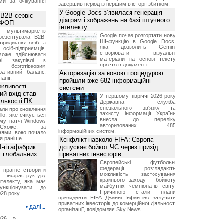
ми за очікування
завершив період із першим в історії збитком.
У Google Docs з’явилася генерація
 B2B-сервіс
діаграм і зображень на базі штучного
а ФОП
інтелекту
ультимаркетів
Google почав розгортати нову
резентувала B2B-
ШІ-функцію в Google Docs,
юридичних осіб та
яка дозволить Gemini
сіб-підприємців,
створювати візуальні
може здійснювати
матеріали на основі тексту
вні закупівлі в
просто в документі.
безготівковим
ративний баланс,
Авторизацію за новою процедурою
анії.
пройшли вже 682 інформаційні
ожливості
системи
ий вхід став
У першому півріччі 2026 року
ількості ПК
Державна служба
спеціального зв'язку та
али про оновлення
захисту інформації України
lo, яке очікується
внесла до переліку
му патчі Windows
авторизованих 485
хоже, за
інформаційних систем.
нями, воно почало
я раніше.
Конфлікт навколо FIFA: Європа
I-гігафабрик
допускає бойкот ЧС через прихід
у глобальних
приватних інвесторів
Європейські футбольні
федерації розглядають
я прагне створити
можливість застосування
нфраструктуру
крайнього заходу - бойкоту
нтелекту, яка має
майбутніх чемпіонатів світу.
нкціонувати до
Причиною стали плани
028 року
президента FIFA Джанні Інфантіно залучити
приватних інвесторів до комерційної діяльності
•
далі...
організації, повідомляє Sky News.
026 »