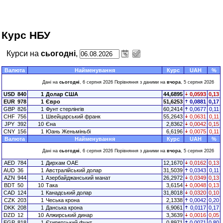
Курс НБУ
Курси на
сьогодні
,
Валюта
Найменування
Курс
UAH
%
Дані на
сьогодні
, 6 серпня 2026 Порівняння з даними на
вчора
, 5 серпня 2026
USD
840
1
Долар США
44,6895
0,0593
0,13
EUR
978
1
Євро
51,6253
0,0881
0,17
GBP
826
1
Фунт стерлінгів
60,2414
0,0677
0,11
CHF
756
1
Швейцарський франк
55,2643
0,0631
0,11
JPY
392
10
Єна
2,8362
0,0042
0,15
CNY
156
1
Юань Женьміньбі
6,6196
0,0075
0,11
Валюта
Найменування
Курс
UAH
%
Дані на
сьогодні
, 6 серпня 2026 Порівняння з даними на
вчора
, 5 серпня 2026
AED
784
1
Дирхам ОАЕ
12,1670
0,0162
0,13
AUD
36
1
Австралійський долар
31,5039
0,0343
0,11
AZN
944
1
Азербайджанський манат
26,2972
0,0349
0,13
BDT
50
10
Така
3,6154
0,0048
0,13
CAD
124
1
Канадський долар
31,8018
0,0320
0,10
CZK
203
1
Чеська крона
2,1338
0,0042
0,20
DKK
208
1
Данська крона
6,9061
0,0117
0,17
DZD
12
10
Алжирський динар
3,3639
0,0016
0,05
EGP
818
1
Єгипетський фунт
0,8971
0,0071
0,80