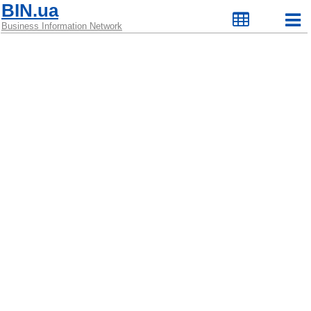
BIN.ua
Business Information Network