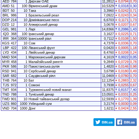
AED
784
1
Дирхам ОАЕ
11,2812
0,0794
0,70
AMD
51
100
Вірменський драм
10,5329
0,0318
0,30
BDT
50
10
Така
3,3960
0,0242
0,71
BRL
986
1
Бразильський реал
7,0922
0,0243
0,34
DOP
214
10
Домініканське песо
6,6703
0,1171
1,73
DZD
12
10
Алжирський динар
3,0678
0,0207
0,67
GEL
981
1
Ларі
14,8366
0,2086
1,43
IQD
368
100
Іракський динар
3,1627
0,0225
0,71
IRR
364
10000
Іранський ріал
0,7112
0,0108
1,50
KGS
417
10
Сом
4,7378
0,0336
0,70
LBP
422
100
Ліванський фунт
0,0420
0,0005
1,18
LYD
434
1
Лівійський динар
8,4760
0,0208
0,24
MAD
504
1
Марокканський дирхам
4,1619
0,0022
0,05
MYR
458
1
Малайзійський ринггіт
9,2849
0,0729
0,78
PKR
586
10
Пакистанська рупія
1,4820
0,0146
0,98
RSD
941
10
Сербський динар
3,6798
0,0180
0,49
SAR
682
1
Саудівський ріял
11,0469
0,0780
0,70
THB
764
10
Бат
12,1254
0,2883
2,32
TJS
972
1
Сомоні
3,7938
0,0255
0,67
TMT
934
1
Туркменський новий манат
11,8375
0,8157
7,40
TND
788
1
Туніський динар
13,0501
0,0331
0,25
TWD
901
10
Новий тайванський долар
12,5939
0,1770
1,39
UZS
860
1000
Узбецький сум
3,2174
0,0030
0,09
VND
704
1000
Донг
1,6211
0,0424
2,55