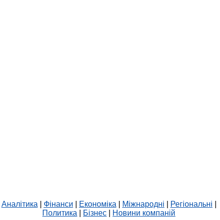
Аналітика
|
Фінанси
|
Економіка
|
Міжнародні
|
Регіональні
|
Политика
|
Бізнес
|
Новини компаній