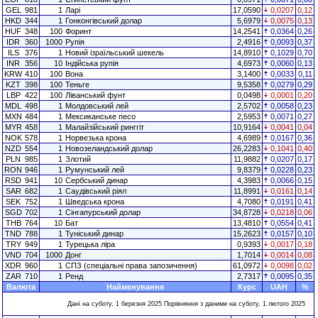
GEL
981
1
Ларі
17,0590
0,0207
0,12
HKD
344
1
Гонконгівський долар
5,6979
0,0075
0,13
HUF
348
100
Форинт
14,2541
0,0364
0,26
IDR
360
1000
Рупія
2,4916
0,0093
0,37
ILS
376
1
Новий ізраїльський шекель
14,8910
0,1029
0,70
INR
356
10
Індійська рупія
4,6973
0,0060
0,13
KRW
410
100
Вона
3,1400
0,0033
0,11
KZT
398
100
Теньге
9,5358
0,0279
0,29
LBP
422
100
Ліванський фунт
0,0498
0,0001
0,20
MDL
498
1
Молдовський лей
2,5702
0,0058
0,23
MXN
484
1
Мексиканське песо
2,5953
0,0071
0,27
MYR
458
1
Малайзійський ринггіт
10,9164
0,0041
0,04
NOK
578
1
Норвезька крона
4,6989
0,0167
0,36
NZD
554
1
Новозеландський долар
26,2283
0,1041
0,40
PLN
985
1
Злотий
11,9882
0,0207
0,17
RON
946
1
Румунський лей
9,8379
0,0228
0,23
RSD
941
10
Сербський динар
4,3983
0,0066
0,15
SAR
682
1
Саудівський ріял
11,8991
0,0161
0,14
SEK
752
1
Шведська крона
4,7080
0,0191
0,41
SGD
702
1
Сінгапурський долар
34,8728
0,0218
0,06
THB
764
10
Бат
13,4810
0,0554
0,41
TND
788
1
Туніський динар
15,2623
0,0157
0,10
TRY
949
1
Турецька ліра
0,9393
0,0017
0,18
VND
704
1000
Донг
1,7014
0,0014
0,08
XDR
960
1
СПЗ (спеціальні права запозичення)
61,0972
0,0098
0,02
ZAR
710
1
Ренд
2,7317
0,0095
0,35
Валюта
Найменування
Курс
UAH
%
Дані на суботу, 1 березня 2025 Порівняння з даними на суботу, 1 лютого 2025