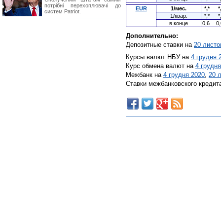
потрібні перехоплювачі до
EUR
1/мес.
*,*
*
систем Patriot.
1/квар.
*,*
*
в конце
0,6
0,
Дополнительно:
Депозитные ставки на
20 листо
Курсы валют НБУ на
4 грудня 
Курс обмена валют на
4 грудня
Межбанк на
4 грудня 2020
,
20 
Ставки межбанковского кредит