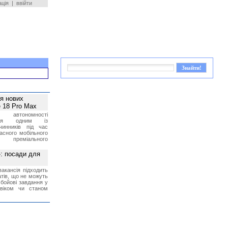
ація
|
ввійти
ея нових
 18 Pro Max
 автономності
ться одним із
чинників під час
асного мобільного
 преміального
»: посади для
акансія підходить
тів, що не можуть
бойові завдання у
 віком чи станом