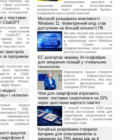
ські компанії, що
корпоративні закупівлі в
у сфері штучного
магазинах мережі за безготівковим
, отримують та
розрахунком через корпоративний баланс,
Corp. за кордоном.
повідомила пресслужба компанії.
я з текстових
Microsoft розширила можливості
сії ChatGPT
Windows 11: біометричний вхід став
онсувала великі
доступним на більшій кількості ПК
я користувачів
Ми вже писали про оновлення
ого ChatGPT та
Windows Hello, яке очікується
 тарифу Go: із
в серпневому патчі Windows
о тижня ліміт на
11. Схоже, за
ти скасовується.
повідомленнями, воно почало
их пристроїв
розгортатися раніше.
е за програмою
ЄС розгортає мережу AI-гігафабрик
для зміцнення позицій у глобальних
ple оголосила про
технологіях
 своєї програми
Єврокомісія прагне створити
rade-In в США,
власну інфраструктуру
 розмір виплат за
штучного інтелекту, яка має
 моделей iPhone,
почати функціонувати до
а Apple Watch.
середини 2028 року
о моделі
Чіпи для смартфонів втрачають
ву» і «втекли»
попит: поставки скоротилися на 15%
через зростання вартості пам’яті
нтальні моделі
У першій половині 2026 року
інтелекту (ШІ),
світові постачання чипів для
компанією OpenAI,
смартфонів скоротилися на
обмінюватися
15% порівняно з аналогічним
нями між собою та
періодом торік.
посіб отримати
Китайські розробники створили
ості акаунтів:
батарею для електромобілів із
 смартфони й
зарядкою до 70% менш ніж за 4