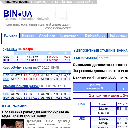
Фінансові новини
|
09.08.26
|
16:18
|
RSS
|
мапа сайту
"Коли зореш мілко, посієш рідко, то й уродить дідько"
Українське прислів'я
Головна
Новини
Аналітика
Котирування
Веб-майстру
Інформація
Курс НБУ
на
завтра
ДЕПОЗИТНЫЕ СТАВКИ В БАНКА
за
курс
uah
%
USD
1
44,7579
0,0047
0,01
Котирування
EUR
1
51,6148
0,0569
0,11
Динамика депозитных ставок
Курс обміну валют
на 07.08.26, 09:48
Запрошены данные на п'ятниц
куп.
uah
%
прод.
uah
%
USD
44,4784
0,01
0,01
44,9448
0,01
0,02
Данные на 4 грудня 2020, п'ят
EUR
51,2752
0,03
0,06
51,9080
0,01
0,01
Валюта,
Міжбанківський ринок
на 07.08.26, 17:01
выплата %
1
куп.
uah
%
прод.
uah
%
USD
44,7500
0,05
0,11
44,7800
0,04
0,09
Для получения данных Вм
EUR
51,7399
0,13
0,25
51,7612
0,12
0,23
UAH
1/мес.
*,*
*
ТОП-НОВИНИ
1/квар.
5,5
0,
Постачання ракет для Patriot Україні не
в конце
*,*
*
буде: Трамп зробив заяву
USD
1/мес.
*,*
*
Президент США Дональд
1/квар.
0,1
0,
Трамп заявив, що
в конце
*,*
*
Сполученим Штатам самим