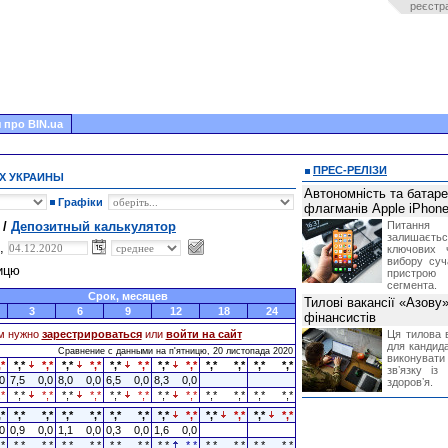
реєстр
 про BIN.ua
ПРЕС-РЕЛІЗИ
Х УКРАИНЫ
Автономність та батар
Графіки
флагманів Apple iPhone
 /
Депозитный калькулятор
Питання
залишає
ю,
ключових 
вибору суч
ницю
пристрою
сегмента.
Срок, месяцев
Тилові вакансії «Азову
3
6
9
12
18
24
фінансистів
м нужно
зарестрироваться
или
войти на сайт
Ця тилова в
для кандида
Сравнение с данными на п'ятницю, 20 листопада 2020
виконувати 
,*
*,*
*,*
*,*
*,*
*,*
*,*
*,*
*,*
*,*
*,*
*,*
*,*
звʼязку із
0
7,5
0,0
8,0
0,0
6,5
0,0
8,3
0,0
здоровʼя.
,*
*,*
*,*
*,*
*,*
*,*
*,*
*,*
*,*
*,*
*,*
*,*
*,*
,*
*,*
*,*
*,*
*,*
*,*
*,*
*,*
*,*
*,*
*,*
*,*
*,*
0
0,9
0,0
1,1
0,0
0,3
0,0
1,6
0,0
,*
*,*
*,*
*,*
*,*
*,*
*,*
*,*
*,*
*,*
*,*
*,*
*,*