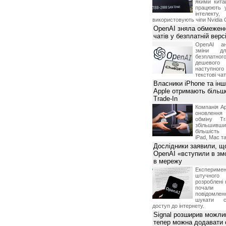
якими китай
працюють 
інтелекту
використовують чіпи Nvidia 
OpenAI зняла обмеженн
чатів у безплатній вер
OpenAI ан
зміни дл
безплатн
дешевого
наступног
текстові ча
Власники iPhone та інш
Apple отримають більш
Trade-In
Компанія Ap
оновлення
обміну T
збільшивши
більшість
iPad, Mac т
Дослідники заявили, щ
OpenAI «вступили в змо
в мережу
Експериме
штучного 
розроблені 
почали 
повідомлен
шукати с
доступ до інтернету.
Signal розширив можлив
тепер можна додавати