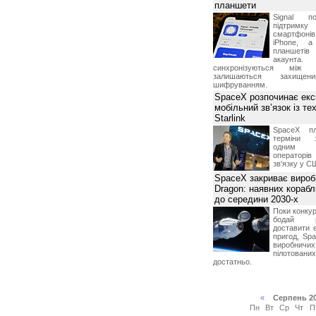
планшети
Signal по
підтрим
смартфоні
iPhone, а
планшетів
акаунта.
синхронізуються між 
залишаються захищени
шифруванням.
SpaceX розпочинає екс
мобільний зв’язок із те
Starlink
SpaceX пл
терміни з
одним з
операторі
зв'язку у С
SpaceX закриває вироб
Dragon: наявних корабл
до середини 2030-х
Поки конку
бодай р
доставити 
пригод, Sp
виробничих
пілотова
достатньо.
«
Серпень 2
Пн
Вт
Ср
Чт
П