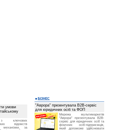
БІЗНЕС
"Аврора" презентувала B2B-сервіс
ти умови
для юридичних осіб та ФОП
итайському
Мережа мультимаркетів
"Аврора" презентувала B2B-
з ключових
сервіс для юридичних осіб та
ських відомств
фізичних осіб-підприємців,
є механізми, за
який допоможе здійснювати