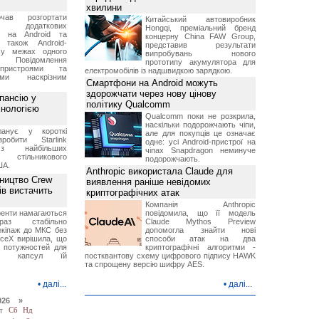
хвилини
чав розгортати
Китайський автовиробник
ку додаткових
Hongqi, преміальний бренд
в на Android та
концерну China FAW Group,
 також Android-
представив результати
 у межах одного
випробувань нового
 Повідомлення
прототипу акумулятора для
пристроями та
електромобілів із надшвидкою зарядкою.
ми наскрізним
Смартфони на Android можуть
здорожчати через нову цінову
пансію у
політику Qualcomm
хнологією
Qualcomm поки не розкрила,
наскільки подорожчають чіпи,
анує у короткі
але для покупців це означає
робити Starlink
одне: усі Android-пристрої на
 найбільших
чіпах Snapdragon неминуче
в стільникового
подорожчають.
ША.
Anthropic використала Claude для
ництво Crew
виявлення раніше невідомих
ів вистачить
криптографічних атак
Компанія Anthropic
ренти намагаються
повідомила, що її модель
аз стабільно
Claude Mythos Preview
екіпаж до МКС без
допомогла знайти нові
aceX вирішила, що
способи атак на два
 потужностей для
криптографічні алгоритми -
них капсул їй
постквантову схему цифрового підпису HAWK
та спрощену версію шифру AES.
•
далі...
•
далі...
026 »
т
Сб
Нд