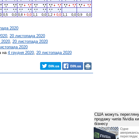
,*
*,*
*,*
*,*
*,*
*,*
*,*
*,*
*,*
*,*
*,*
*,*
*,*
,*
*,*
*,*
*,*
*,*
*,*
*,*
*,*
*,*
0
0,5
0,0
0,8
0,0
1,1
0,0
1,2
0,0
1,1
0,0
0,9
0,0
пада 2020
2020
,
20 листопада 2020
 2020
,
20 листопада 2020
листопада 2020
а на
4 грудня 2020
,
20 листопада 2020
США можуть перегляну
продажу чипів Nvidia к
бізнесу
Одне 
американ
перегляда