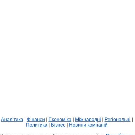
Аналітика
|
Фінанси
|
Економіка
|
Міжнародні
|
Регіональні
|
Политика
|
Бізнес
|
Новини компаній