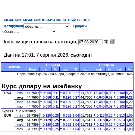
МЕЖБАНК, МЕЖБАНКОВСКИЙ ВАЛЮТНЫЙ РЫНОК
Котирування
Графіки
Інформація станом на
сьогодні
,
Дані на 17:01, 7 серпня 2026,
сьогодні
Покупка
Продажа
Валюта
Курс
uah
%
uah
%
Курс
uah
%
uah
%
Порівняння з даними на
вчора
, 6 серпня 2026 и на п'ятницю, 31 липня 2026
Курс долару на міжбанку
USD
min
44,7500
0,050
0,11
0,120
0,27
44,7800
0,040
0,09
0,100
0,22
avg
44,7500
0,050
0,11
0,120
0,27
44,7800
0,040
0,09
0,100
0,22
med
44,7500
0,050
0,11
0,120
0,27
44,7800
0,040
0,09
0,100
0,22
max
44,7500
0,050
0,11
0,120
0,27
44,7800
0,040
0,09
0,100
0,22
Курс EUR на міжбанку
EUR
min
51,7399
0,129
0,25
0,532
1,04
51,7612
0,118
0,23
0,513
1,00
avg
51,7399
0,129
0,25
0,532
1,04
51,7612
0,118
0,23
0,513
1,00
med
51,7399
0,129
0,25
0,532
1,04
51,7612
0,118
0,23
0,513
1,00
max
51,7399
0,129
0,25
0,532
1,04
51,7612
0,118
0,23
0,513
1,00