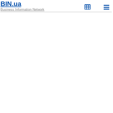
BIN.ua
Business Information Network