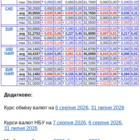
max
59,5500
0,050
0,08
0,000
0,00
61,7000
0,000
0,00
0,200
0,33
CAD
min
30,2000
0,000
0,00
0,000
0,00
31,5200
0,010
0,03
0,020
0,06
avg
30,9550
0,025
0,08
0,033
0,10
31,7550
0,015
0,05
0,035
0,11
med
31,1500
0,025
0,08
0,000
0,00
31,7250
0,000
0,00
0,085
0,27
max
31,3200
0,050
0,16
0,130
0,41
32,0500
0,050
0,16
0,050
0,16
EUR
min
50,6800
0,020
0,04
0,080
0,16
51,6200
0,010
0,02
0,170
0,33
avg
51,2752
0,031
0,06
0,227
0,45
51,9080
0,007
0,01
0,217
0,42
med
51,3500
0,000
0,00
0,250
0,49
51,9000
0,000
0,00
0,200
0,39
max
51,5300
0,070
0,14
0,180
0,35
52,2000
0,000
0,00
0,150
0,29
USD
min
44,1465
0,030
0,07
0,053
0,12
44,8700
0,027
0,06
0,040
0,09
(card)
avg
44,4347
0,024
0,05
0,051
0,11
45,0089
0,015
0,03
0,006
0,01
med
44,4000
0,050
0,11
0,077
0,17
44,9500
0,000
0,00
0,047
0,11
max
44,7000
0,100
0,22
0,150
0,33
45,3285
0,035
0,08
0,128
0,28
EUR
min
50,4000
0,000
0,00
0,350
0,69
51,7300
0,070
0,14
0,300
0,58
(card)
avg
51,1482
0,006
0,01
0,155
0,30
51,9716
0,033
0,06
0,284
0,55
med
51,2500
0,000
0,00
0,225
0,44
51,9500
0,000
0,00
0,210
0,41
max
51,5000
0,100
0,19
0,070
0,14
52,3960
0,022
0,04
0,446
0,86
Додатково:
Курс обміну валют на
6 серпня 2026
,
31 липня 2026
Курси валют НБУ на
7 серпня 2026
,
6 серпня 2026
,
31 липня 2026