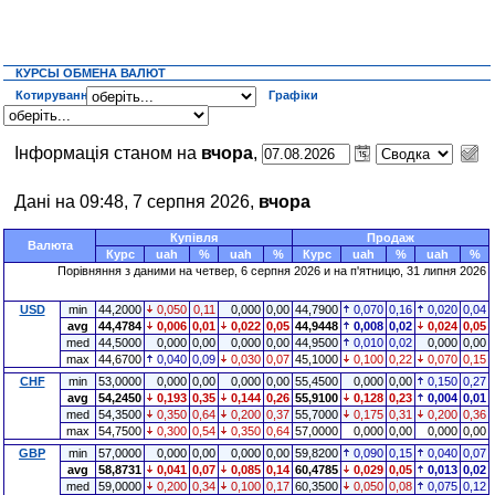
КУРСЫ ОБМЕНА ВАЛЮТ
Котирування
Графіки
Інформація станом на
вчора
,
Дані на 09:48, 7 серпня 2026,
вчора
Купівля
Продаж
Валюта
Курс
uah
%
uah
%
Курс
uah
%
uah
%
Порівняння з даними на четвер, 6 серпня 2026 и на п'ятницю, 31 липня 2026
USD
min
44,2000
0,050
0,11
0,000
0,00
44,7900
0,070
0,16
0,020
0,04
avg
44,4784
0,006
0,01
0,022
0,05
44,9448
0,008
0,02
0,024
0,05
med
44,5000
0,000
0,00
0,000
0,00
44,9500
0,010
0,02
0,000
0,00
max
44,6700
0,040
0,09
0,030
0,07
45,1000
0,100
0,22
0,070
0,15
CHF
min
53,0000
0,000
0,00
0,000
0,00
55,4500
0,000
0,00
0,150
0,27
avg
54,2450
0,193
0,35
0,144
0,26
55,9100
0,128
0,23
0,004
0,01
med
54,3500
0,350
0,64
0,200
0,37
55,7000
0,175
0,31
0,200
0,36
max
54,7500
0,300
0,54
0,350
0,64
57,0000
0,000
0,00
0,000
0,00
GBP
min
57,0000
0,000
0,00
0,000
0,00
59,8200
0,090
0,15
0,040
0,07
avg
58,8731
0,041
0,07
0,085
0,14
60,4785
0,029
0,05
0,013
0,02
med
59,0000
0,200
0,34
0,100
0,17
60,3500
0,050
0,08
0,075
0,12