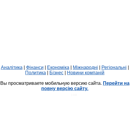
Аналітика
|
Фінанси
|
Економіка
|
Міжнародні
|
Регіональні
|
Политика
|
Бізнес
|
Новини компаній
Вы просматриваете мобильную версию сайта.
Перейти на
повну версію сайту.
HIT.UA
1148