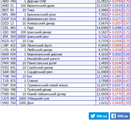
AED
784
1
Дирхам ОАЕ
11,2812
0,0794
0,70
AMD
51
100
Вірменський драм
10,5329
0,0318
0,30
BDT
50
10
Така
3,3960
0,0242
0,71
BRL
986
1
Бразильський реал
7,0922
0,0243
0,34
DOP
214
10
Домініканське песо
6,6703
0,1171
1,73
DZD
12
10
Алжирський динар
3,0678
0,0207
0,67
GEL
981
1
Ларі
14,8366
0,2086
1,43
IQD
368
100
Іракський динар
3,1627
0,0225
0,71
IRR
364
10000
Іранський ріал
0,7112
0,0108
1,50
KGS
417
10
Сом
4,7378
0,0336
0,70
LBP
422
100
Ліванський фунт
0,0420
0,0005
1,18
LYD
434
1
Лівійський динар
8,4760
0,0208
0,24
MAD
504
1
Марокканський дирхам
4,1619
0,0022
0,05
MYR
458
1
Малайзійський ринггіт
9,2849
0,0729
0,78
PKR
586
10
Пакистанська рупія
1,4820
0,0146
0,98
RSD
941
10
Сербський динар
3,6798
0,0180
0,49
SAR
682
1
Саудівський ріял
11,0469
0,0780
0,70
THB
764
10
Бат
12,1254
0,2883
2,32
TJS
972
1
Сомоні
3,7938
0,0255
0,67
TMT
934
1
Туркменський новий манат
11,8375
0,8157
7,40
TND
788
1
Туніський динар
13,0501
0,0331
0,25
TWD
901
10
Новий тайванський долар
12,5939
0,1770
1,39
UZS
860
1000
Узбецький сум
3,2174
0,0030
0,09
VND
704
1000
Донг
1,6211
0,0424
2,55