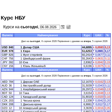
Курс НБУ
Курси на
сьогодні
,
Валюта
Найменування
Курс
UAH
%
Дані на
сьогодні
, 6 серпня 2026 Порівняння з даними на
вчора
, 5 серпня 2026
USD
840
1
Долар США
44,6895
0,0593
0,13
EUR
978
1
Євро
51,6253
0,0881
0,17
GBP
826
1
Фунт стерлінгів
60,2414
0,0677
0,11
CHF
756
1
Швейцарський франк
55,2643
0,0631
0,11
JPY
392
10
Єна
2,8362
0,0042
0,15
CNY
156
1
Юань Женьміньбі
6,6196
0,0075
0,11
Валюта
Найменування
Курс
UAH
%
Дані на
сьогодні
, 6 серпня 2026 Порівняння з даними на
вчора
, 5 серпня 2026
AED
784
1
Дирхам ОАЕ
12,1670
0,0162
0,13
AUD
36
1
Австралійський долар
31,5039
0,0343
0,11
AZN
944
1
Азербайджанський манат
26,2972
0,0349
0,13
BDT
50
10
Така
3,6154
0,0048
0,13
CAD
124
1
Канадський долар
31,8018
0,0320
0,10
CZK
203
1
Чеська крона
2,1338
0,0042
0,20
DKK
208
1
Данська крона
6,9061
0,0117
0,17
DZD
12
10
Алжирський динар
3,3639
0,0016
0,05
EGP
818
1
Єгипетський фунт
0,8971
0,0071
0,80