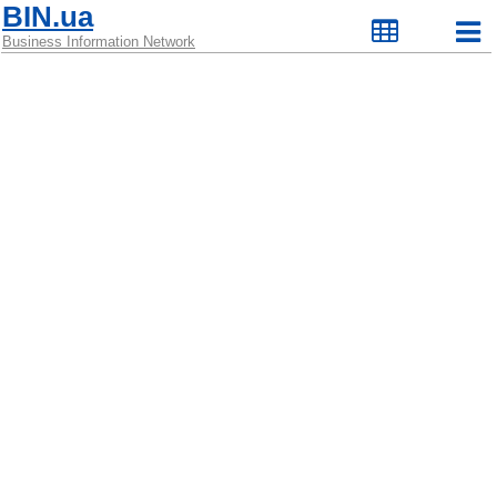
BIN.ua
Business Information Network