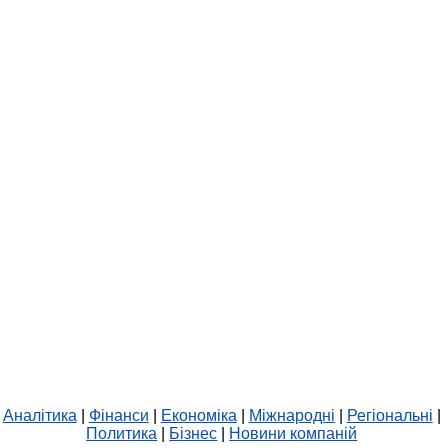
Аналітика
|
Фінанси
|
Економіка
|
Міжнародні
|
Регіональні
|
Политика
|
Бізнес
|
Новини компаній