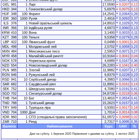
GEL
981
1
Ларі
17,0590
0,0207
0,12
HKD
344
1
Гонконгівський долар
5,6979
0,0075
0,13
HUF
348
100
Форинт
14,2541
0,0364
0,26
IDR
360
1000
Рупія
2,4916
0,0093
0,37
ILS
376
1
Новий ізраїльський шекель
14,8910
0,1029
0,70
INR
356
10
Індійська рупія
4,6973
0,0060
0,13
KRW
410
100
Вона
3,1400
0,0033
0,11
KZT
398
100
Теньге
9,5358
0,0279
0,29
LBP
422
100
Ліванський фунт
0,0498
0,0001
0,20
MDL
498
1
Молдовський лей
2,5702
0,0058
0,23
MXN
484
1
Мексиканське песо
2,5953
0,0071
0,27
MYR
458
1
Малайзійський ринггіт
10,9164
0,0041
0,04
NOK
578
1
Норвезька крона
4,6989
0,0167
0,36
NZD
554
1
Новозеландський долар
26,2283
0,1041
0,40
PLN
985
1
Злотий
11,9882
0,0207
0,17
RON
946
1
Румунський лей
9,8379
0,0228
0,23
RSD
941
10
Сербський динар
4,3983
0,0066
0,15
SAR
682
1
Саудівський ріял
11,8991
0,0161
0,14
SEK
752
1
Шведська крона
4,7080
0,0191
0,41
SGD
702
1
Сінгапурський долар
34,8728
0,0218
0,06
THB
764
10
Бат
13,4810
0,0554
0,41
TND
788
1
Туніський динар
15,2623
0,0157
0,10
TRY
949
1
Турецька ліра
0,9393
0,0017
0,18
VND
704
1000
Донг
1,7014
0,0014
0,08
XDR
960
1
СПЗ (спеціальні права запозичення)
61,0972
0,0098
0,02
ZAR
710
1
Ренд
2,7317
0,0095
0,35
Валюта
Найменування
Курс
UAH
%
Дані на суботу, 1 березня 2025 Порівняння з даними на суботу, 1 лютого 2025