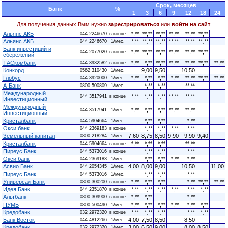
Cрок, месяцев
Банк
%
1
3
6
9
12
18
24
Для получения данных Вмм нужно
зарестрироваться
или
войти на сайт
Альянс АКБ
*,**
**,**
**,**
**,**
**,**
**,**
044 2246670
в конце
Альянс АКБ
*,**
**,**
**,**
**,**
**,**
**,**
044 2246670
1/мес.
Банк инвестиций и
*,**
**,**
**,**
**,**
**,**
**,**
044 2077020
в конце
сбережений
ТАСкомбанк
*,**
*,**
**,**
**,**
**,**
**,**
**,**
044 3932582
в конце
Конкорд
9,00
9,50
10,50
0562 310430
1/мес.
Глобус
*,**
*,**
*,**
*,**
**,**
**,**
**,**
044 3920000
1/мес.
А-Банк
*,**
*,**
**,**
0800 500809
1/мес.
Международный
*,**
*,**
*,**
**,**
**,**
044 3517941
в конце
Инвестиционный
Международный
*,**
*,**
*,**
**,**
**,**
044 3517941
1/мес.
Инвестиционный
Кристалбанк
*,**
*,**
*,**
044 5904664
1/мес.
Окси банк
*,**
*,**
*,**
*,**
044 2369183
в конце
Земельный капитал
7,60
8,75
8,50
9,90
9,90
9,40
0800 218284
1/мес.
Кристалбанк
*,**
*,**
*,**
**,**
044 5904664
в конце
Пиреус Банк
*,**
*,**
*,**
044 5373016
в конце
Окси банк
*,**
*,**
*,**
*,**
044 2369183
1/мес.
Асвио Банк
4,00
8,00
9,00
10,50
11,00
044 2054345
1/мес.
Пиреус Банк
*,**
*,**
*,**
044 5373016
1/мес.
Универсал Банк
*,**
*,**
*,**
*,**
**,**
**,**
0800 300200
в конце
Идея Банк
*,**
*,**
*,**
*,**
*,**
*,**
044 2351870
в конце
Альтбанк
*,**
*,**
*,**
0800 309900
в конце
ПУМБ
*,**
*,**
*,**
*,**
*,**
*,**
0800 500490
1/мес.
Кредобанк
*,**
*,**
*,**
*,**
*,**
032 2972320
в конце
Банк Восток
4,00
7,50
8,50
8,50
044 4812266
1/мес.
Кредобанк
3,00
6,50
9,00
8,00
8,50
032 2972320
1/мес.