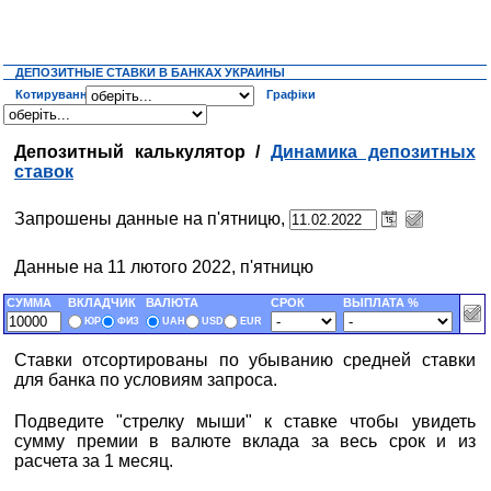
ДЕПОЗИТНЫЕ СТАВКИ В БАНКАХ УКРАИНЫ
Котирування
Графіки
Депозитный калькулятор /
Динамика депозитных
ставок
Запрошены данные на п'ятницю,
Данные на 11 лютого 2022, п'ятницю
СУММА
ВКЛАДЧИК
ВАЛЮТА
СРОК
ВЫПЛАТА %
ЮР
ФИЗ
UAH
USD
EUR
Ставки отсортированы по убыванию средней ставки
для банка по условиям запроса.
Подведите "стрелку мыши" к ставке чтобы увидеть
сумму премии в валюте вклада за весь срок и из
расчета за 1 месяц.