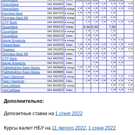
Укргазбанк
*,**
*,**
*,**
*,**
*,**
*,**
044 4944650
1/мес.
Укргазбанк
*,**
*,**
*,**
*,**
*,**
*,**
*,**
044 4944650
в конце
Альпари банк
*,**
*,**
*,**
*,**
044 3647370
в конце
Полтава-банк КФ
*,**
*,**
*,**
*,**
044 2444036
в конце
OTP Bank
*,**
*,**
*,**
*,**
*,**
*,**
044 4900500
в конце
Ощадбанк
5,50
6,50
7,00
044 3630133
1/квар.
Ощадбанк
*,**
*,**
*,**
044 3630133
в конце
Ощадбанк
*,**
*,**
*,**
044 3630133
1/мес.
Креди Агриколь
*,**
*,**
*,**
*,**
044 5810723
в конце
Приватбанк
*,**
*,**
*,**
*,**
*,**
*,**
*,**
044 4429206
1/мес.
Правекс
*,**
*,**
*,**
*,**
*,**
*,**
*,**
044 2011662
в конце
Полтава-банк КФ
*,**
*,**
*,**
*,**
*,**
044 2444036
1/мес.
OTP Bank
*,**
*,**
*,**
*,**
*,**
*,**
044 4900500
1/мес.
Креди Агриколь
*,**
*,**
*,**
044 5810723
1/мес.
Райффайзен Банк Аваль
*,**
*,**
*,**
*,**
044 4908888
в конце
Райффайзен Банк Аваль
*,**
*,**
*,**
044 4908888
1/мес.
Траст-Капитал
*,**
*,**
*,**
*,**
*,**
*,**
044 2063350
в конце
Траст-Капитал
*,**
*,**
*,**
*,**
*,**
*,**
044 2063350
1/мес.
УкрСиббанк
*,**
*,**
*,**
044 4624923
в конце
УкрСиббанк
*,**
*,**
*,**
044 4624923
1/мес.
Дополнительно:
Депозитные ставки на
1 січня 2022
Курсы валют НБУ на
11 лютого 2022
,
1 січня 2022