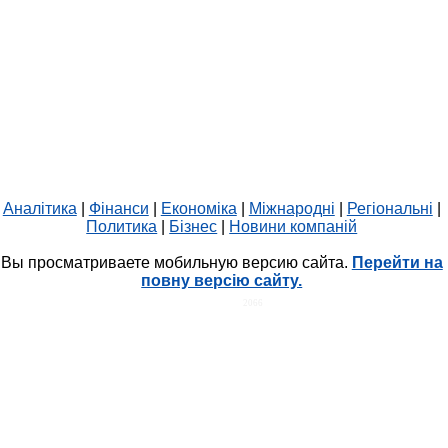
Аналітика
|
Фінанси
|
Економіка
|
Міжнародні
|
Регіональні
|
Политика
|
Бізнес
|
Новини компаній
Вы просматриваете мобильную версию сайта.
Перейти на
повну версію сайту.
HIT.UA
2066