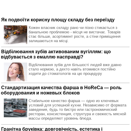
Як подвоїти корисну площу складу без переїзду
Кожен власник складу рано чи пізно стикається з
банальною проблемою - місця не вистачає. Товарів
стає більше, асортимент росте, а стіни приміщення
залишаються на місці.
Відбілювання зубів активованим вугіллям: що
відбувається з емаллю насправді?
Відбілювання зубів для більшості людей вже давно
стало нормою, а дехто навіть втомився постійно
ходити до стоматологів на цю процедуру
Стандартизация качества фарша в HoReCa — роль
оборудования и ножевых блоков
Стабильное качество фарша — одно из ключевых
условий для успешной кухни. Независимо от формата
заведения, будь то бистро или гастрономический
ресторан, консистенция, структура и свежесть мясной
массы определяют уровень блюда.
Гранітна бруківка: довговічність, естетика і