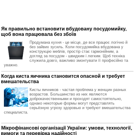
Як правильно встановити вбудовану посудомийку,
щоб вона працювала без збоїв
Продумана кухня - це місце, де все працює логічно й
без зайвих зусиль. Коли посудомийка вбудована у
конструкцію меблів, простір стає гармонійним, а
догляд за посудом - швидким і легким. Щоб техніка
служила довго, важливо змонтувати її професійно та
уважно.
Когда киста яичника становится опасной и требует
вмешательства
Кисты яичников - частая проблема у женщин разных
возрастов. Большинство из них являются
доброкачественными и проходят самостоятельно,
однако некоторые формы могут представлять
серьёзную угрозу здоровью и требуют вмешательства
специалиста.
Мікрофінансові організації України: умови, технології,
вимоги та перевірка надійності