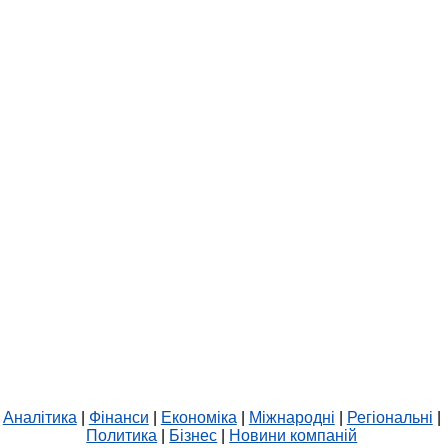
Аналітика
|
Фінанси
|
Економіка
|
Міжнародні
|
Регіональні
|
Политика
|
Бізнес
|
Новини компаній