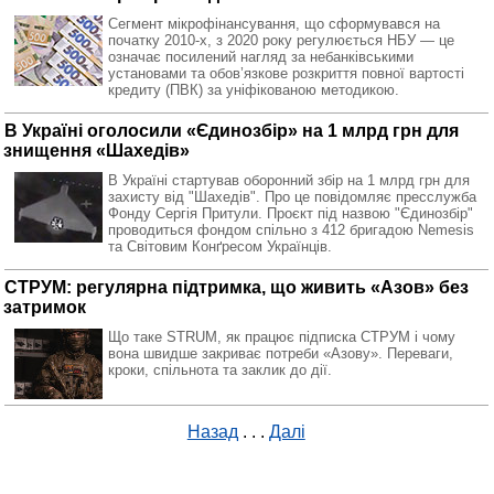
Cегмент мікрофінансування, що сформувався на
початку 2010-х, з 2020 року регулюється НБУ — це
означає посилений нагляд за небанківськими
установами та обов’язкове розкриття повної вартості
кредиту (ПВК) за уніфікованою методикою.
В Україні оголосили «Єдинозбір» на 1 млрд грн для
знищення «Шахедів»
В Україні стартував оборонний збір на 1 млрд грн для
захисту від "Шахедів". Про це повідомляє пресслужба
Фонду Сергія Притули. Проєкт під назвою "Єдинозбір"
проводиться фондом спільно з 412 бригадою Nemesis
та Світовим Конґресом Українців.
СТРУМ: регулярна підтримка, що живить «Азов» без
затримок
Що таке STRUM, як працює підписка СТРУМ і чому
вона швидше закриває потреби «Азову». Переваги,
кроки, спільнота та заклик до дії.
Назад
. . .
Далі