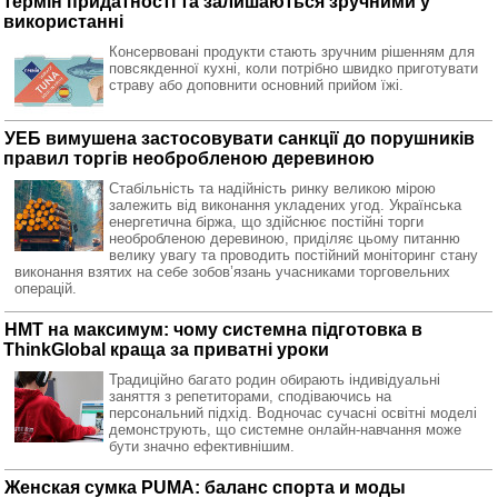
термін придатності та залишаються зручними у
використанні
Консервовані продукти стають зручним рішенням для
повсякденної кухні, коли потрібно швидко приготувати
страву або доповнити основний прийом їжі.
УЕБ вимушена застосовувати санкції до порушників
правил торгів необробленою деревиною
Стабільність та надійність ринку великою мірою
залежить від виконання укладених угод. Українська
енергетична біржа, що здійснює постійні торги
необробленою деревиною, приділяє цьому питанню
велику увагу та проводить постійний моніторинг стану
виконання взятих на себе зобов’язань учасниками торговельних
операцій.
НМТ на максимум: чому системна підготовка в
ThinkGlobal краща за приватні уроки
Традиційно багато родин обирають індивідуальні
заняття з репетиторами, сподіваючись на
персональний підхід. Водночас сучасні освітні моделі
демонструють, що системне онлайн-навчання може
бути значно ефективнішим.
Женская сумка PUMA: баланс спорта и моды