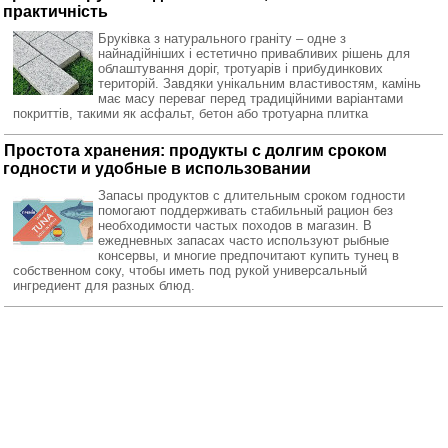
практичність
Бруківка з натурального граніту – одне з
найнадійніших і естетично привабливих рішень для
облаштування доріг, тротуарів і прибудинкових
територій. Завдяки унікальним властивостям, камінь
має масу переваг перед традиційними варіантами
покриттів, такими як асфальт, бетон або тротуарна плитка
Простота хранения: продукты с долгим сроком
годности и удобные в использовании
Запасы продуктов с длительным сроком годности
помогают поддерживать стабильный рацион без
необходимости частых походов в магазин. В
ежедневных запасах часто используют рыбные
консервы, и многие предпочитают купить тунец в
собственном соку, чтобы иметь под рукой универсальный
ингредиент для разных блюд.