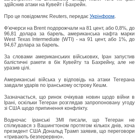
здійснив атаки на Кувейт і Бахрейн.
Про це повідомляє Reuters, передає
Укрінформ
.
Ф'ючерси на Brent подорожчали на 81 цент, або 0,8%, до
96,81 долара за барель, американська нафта марки
West Texas Intermediate (WTI) - на 91 цент, або 1%, до
94,67 долара за барель.
За словами американських військових, Іран запустив
балістичні ракети в бік Кувейту та Бахрейну, але не
уразив цілі.
Американські війська у відповідь на атаки Тегерана
завдали ударів по іранському острову Кешм.
Зазначається, що ринок очікував новин щодо війни в
Ірані, оскільки Тегеран розглядав запропоновану угоду
зі США щодо припинення конфлікту.
Водночас іранські ЗМІ писали, що Тегеран не
спілкувався з Вашингтоном протягом кількох днів, хоча
президент США Дональд Трамп заявив, що переговори
«тривають безперервно».