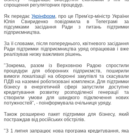
спрощення регуляторних процедур.
Як передає
Укрінформ
, про це Прем'єр-міністр України
Юлія Свириденко повідомила в Телеграмі за
підсумками засідання Ради з питань підтримки
підприємництва.
За її словами, після попереднього, квітневого засідання
Ради підтримки підприємництва уряд опрацював і вже
реалізував низку важливих рішень.
"Зокрема, разом із Верховною Радою спростили
процедури для оборонних підприємств, поширили
вимоги локалізації на оборонні закупівлі та скасували
ПДВ на наземні роботизовані комплекси. Для підтримки
бізнесу в енергетичній сфері запустили доступне
кредитування розвитку розподіленої генерації та
створили умови для швидкого підключення нових
потужностей", - поінформувала очільниця уряду.
Також розширено пакет підтримки для бізнесу, який
постраждав від російських обстрілів.
"З 1 липня запрацює нова програма кредитування, яка