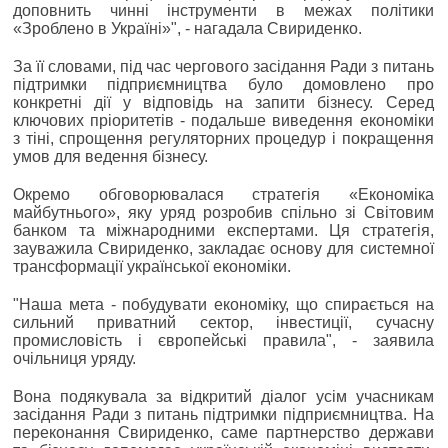
доповнить чинні інструменти в межах політики
«Зроблено в Україні»", - нагадала Свириденко.
За її словами, під час чергового засідання Ради з питань
підтримки підприємництва було домовлено про
конкретні дії у відповідь на запити бізнесу. Серед
ключових пріоритетів - подальше виведення економіки
з тіні, спрощення регуляторних процедур і покращення
умов для ведення бізнесу.
Окремо обговорювалася стратегія «Економіка
майбутнього», яку уряд розробив спільно зі Світовим
банком та міжнародними експертами. Ця стратегія,
зауважила Свириденко, закладає основу для системної
трансформації української економіки.
"Наша мета - побудувати економіку, що спирається на
сильний приватний сектор, інвестиції, сучасну
промисловість і європейські правила", - заявила
очільниця уряду.
Вона подякувала за відкритий діалог усім учасникам
засідання Ради з питань підтримки підприємництва. На
переконання Свириденко, саме партнерство держави