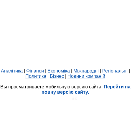
Аналітика
|
Фінанси
|
Економіка
|
Міжнародні
|
Регіональні
|
Политика
|
Бізнес
|
Новини компаній
Вы просматриваете мобильную версию сайта.
Перейти на
повну версію сайту.
HIT.UA
1882