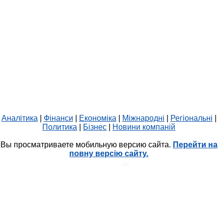
Аналітика
|
Фінанси
|
Економіка
|
Міжнародні
|
Регіональні
|
Политика
|
Бізнес
|
Новини компаній
Вы просматриваете мобильную версию сайта.
Перейти на
повну версію сайту.
HIT.UA
606