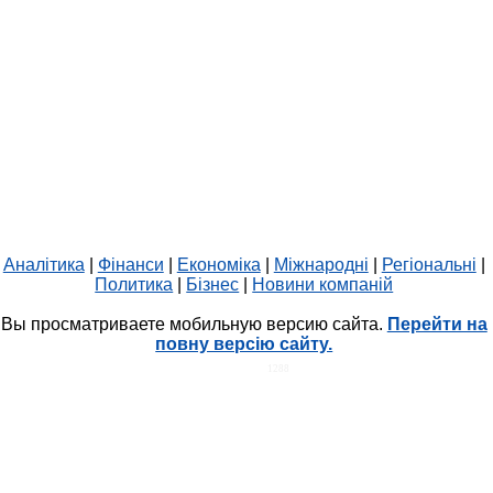
Аналітика
|
Фінанси
|
Економіка
|
Міжнародні
|
Регіональні
|
Политика
|
Бізнес
|
Новини компаній
Вы просматриваете мобильную версию сайта.
Перейти на
повну версію сайту.
HIT.UA
1288