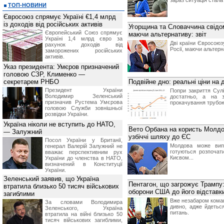
зараз ситуація стала
ТОП-НОВИНИ
Євросоюз спрямує Україні €1,4 млрд
із доходів від російських активів
Угорщина та Словаччина свідом
Європейський Союз спрямує
маючи альтернативу: звіт
Україні 1,4 млрд євро за
Дві країни Євросоюз
рахунок доходів від
Росії, маючи альтерн
заморожених російських
активів.
Указ президента: Умєров призначений
головою СЗР, Клименко —
секретарем РНБО
Подвійне дно: реальні ціни на 
Президент України
Попри закриття Сулі
Володимир Зеленський
достатньо, а на з
призначив Pустема Умєрова
прокачування трубою
головою Служби зовнішньої
розвідки України.
Україна ніколи не вступить до НАТО,
Вето Орбана на користь Молдо
— Залужний
узбіччі шляху до ЄС
Посол України у Британії,
Молдова може випе
генерал Валерій Залужний не
готуються розпочат
вважає перспективним рух
Києвом...
України до членства в НАТО,
визначений в Конституції
України.
Зеленський заявив, що Україна
Пентагон, що загрожує Трампу:
втратила близько 50 тисяч військових
оборони США до його відставк
загиблими
Вже незабаром коман
За словами Володимира
дивно, адже йдетьс
Зеленського, Україна
питань.
втратила на війні близько 50
тисяч військових загиблими,