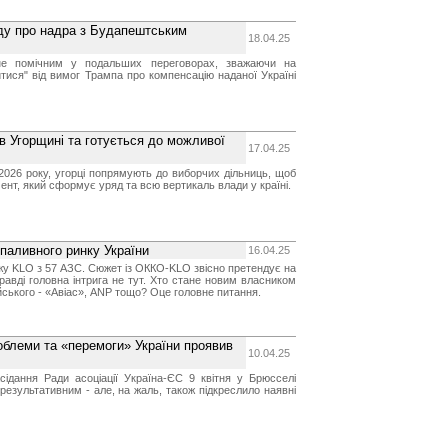
ду про надра з Будапештським
18.04.25
е помічним у подальших переговорах, зважаючи на
итися" від вимог Трампа про компенсацію наданої Україні
в Угорщині та готується до можливої
17.04.25
ні 2026 року, угорці попрямують до виборчих дільниць, щоб
нт, який сформує уряд та всю вертикаль влади у країні.
паливного ринку України
16.04.25
у KLO з 57 АЗС. Сюжет із ОККО-KLO звісно претендує на
равді головна інтрига не тут. Хто стане новим власником
йського - «Авіас», ANP тощо? Оце головне питання.
роблеми та «перемоги» України проявив
10.04.25
сідання Ради асоціації Україна-ЄС 9 квітня у Брюсселі
результативним - але, на жаль, також підкреслило наявні