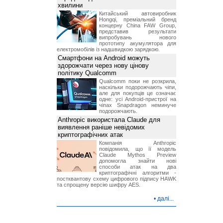
хвилини
Китайський автовиробник
Hongqi, преміальний бренд
концерну China FAW Group,
представив результати
випробувань нового
прототипу акумулятора для
електромобілів із надшвидкою зарядкою.
Смартфони на Android можуть
здорожчати через нову цінову
політику Qualcomm
Qualcomm поки не розкрила,
наскільки подорожчають чіпи,
але для покупців це означає
одне: усі Android-пристрої на
чіпах Snapdragon неминуче
подорожчають.
Anthropic використала Claude для
виявлення раніше невідомих
криптографічних атак
Компанія Anthropic
повідомила, що її модель
Claude Mythos Preview
допомогла знайти нові
способи атак на два
криптографічні алгоритми -
постквантову схему цифрового підпису HAWK
та спрощену версію шифру AES.
•
далі...