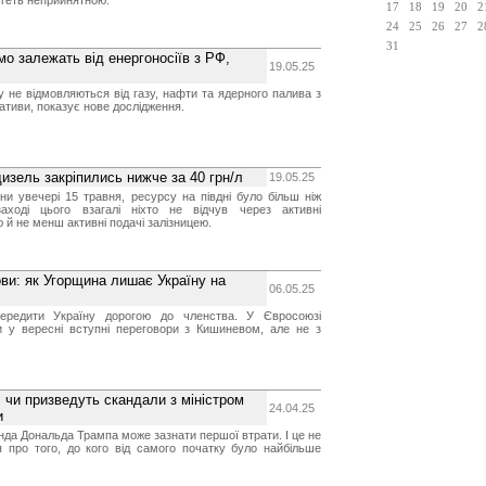
 геть неприйнятною.
17
18
19
20
2
24
25
26
27
2
31
о залежать від енергоносіїв з РФ,
19.05.25
у не відмовляються від газу, нафти та ядерного палива з
ативи, показує нове дослідження.
дизель закріпились нижче за 40 грн/л
19.05.25
ни увечері 15 травня, ресурсу на півдні було більш ніж
аході цього взагалі ніхто не відчув через активні
 й не менш активні подачі залізницею.
ви: як Угорщина лишає Україну на
06.05.25
редити Україну дорогою до членства. У Євросоюзі
и у вересні вступні переговори з Кишиневом, але не з
 чи призведуть скандали з міністром
24.04.25
и
да Дональда Трампа може зазнати першої втрати. І це не
я про того, до кого від самого початку було найбільше