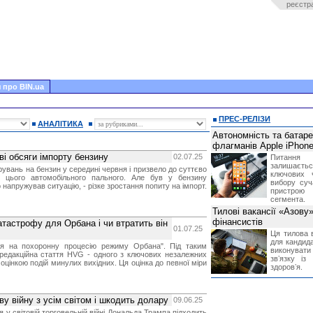
реєстр
 про BIN.ua
ПРЕС-РЕЛІЗИ
АНАЛІТИКА
Автономність та батар
флагманів Apple iPhone
ові обсяги імпорту бензину
02.07.25
Питання
залишає
рувань на бензин у середині червня і призвело до суттєво
ключових 
і цього автомобільного пального. Але був у бензину
вибору суч
 напружував ситуацію, - різке зростання попиту на імпорт.
пристрою
сегмента.
Тилові вакансії «Азову
фінансистів
тастрофу для Орбана і чи втратить він
01.07.25
Ця тилова в
для кандида
ся на похоронну процесію режиму Орбана". Під таким
виконувати 
редакційна стаття HVG - одного з ключових незалежних
звʼязку із
оцінкою подій минулих вихідних. Ця оцінка до певної міри
здоровʼя.
у війну з усім світом і шкодить долару
09.06.25
 у світовій торговельній війні Дональда Трампа підходить