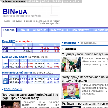
Фінансові новини
|
08.08.26
|
06:16
|
RSS
|
мапа сайту
"Буряк - не дурак: на дорозі не росте, а все на городі"
Українське прислів'я
Головна
Новини
Аналітика
Котирування
Веб-майстру
Інформація
Курс НБУ
на
понеділок
НОВИНИ
за
курс
uah
%
USD
1
44,7579
0,0047
0,01
Аналітика
EUR
1
51,6148
0,0569
0,11
У центрі уваги: ринок тестує н
Курс обміну валют
на
вчора
, 09:48
Різке зростання коти
куп.
uah
%
прод.
uah
%
збільшення вартост
USD
44,4784
0,01
0,01
44,9448
0,01
0,02
фактор, який суттєво
EUR
51,2752
0,03
0,06
51,9080
0,01
0,01
Міжбанківський ринок
на
вчора
, 17:01
куп.
uah
%
прод.
uah
%
Чому прайд перетворився на ка
USD
44,7500
0,05
0,11
44,7800
0,04
0,09
владу в Угорщині
EUR
51,7399
0,13
0,25
51,7612
0,12
0,23
"Прайд перетворив
заголовком вийшла 
ТОП-НОВИНИ
видань Угорщини - з 
спрощена.
Постачання ракет для Patriot Україні не
буде: Трамп зробив заяву
Президент США Дональд
Як Трамп програє власну торгов
Трамп заявив, що
Сполученим Штатам самим
Тримісячне перемир'я