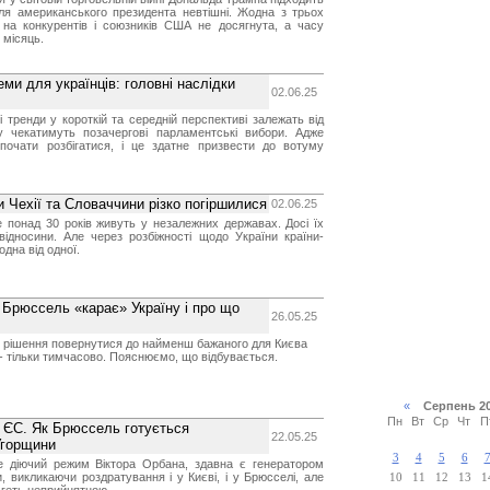
для американського президента невтішні. Жодна з трьох
 на конкурентів і союзників США не досягнута, а часу
 місяць.
ми для українців: головні наслідки
02.06.25
і тренди у короткій та середній перспективі залежать від
 чекатимуть позачергові парламентські вибори. Адже
 почати розбігатися, і це здатне призвести до вотуму
ни Чехії та Словаччини різко погіршилися
02.06.25
 понад 30 років живуть у незалежних державах. Досі їх
відносини. Але через розбіжності щодо України країни-
одна від одної.
у Брюссель «карає» Україну і про що
26.05.25
 рішення повернутися до найменш бажаного для Києва
 - тільки тимчасово. Пояснюємо, що відбувається.
«
Серпень 2
Пн
Вт
Ср
Чт
П
в ЄС. Як Брюссель готується
22.05.25
Угорщини
3
4
5
6
е діючий режим Віктора Орбана, здавна є генератором
, викликаючи роздратування і у Києві, і у Брюсселі, але
10
11
12
13
1