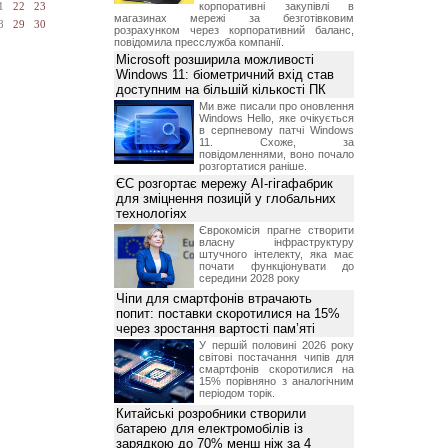
корпоративні закупівлі в
1
22
23
магазинах мережі за безготівковим
8
29
30
розрахунком через корпоративний баланс,
повідомила пресслужба компанії.
Microsoft розширила можливості
Windows 11: біометричний вхід став
доступним на більшій кількості ПК
Ми вже писали про оновлення
Windows Hello, яке очікується
в серпневому патчі Windows
11. Схоже, за
повідомленнями, воно почало
розгортатися раніше.
ЄС розгортає мережу AI-гігафабрик
для зміцнення позицій у глобальних
технологіях
Єврокомісія прагне створити
власну інфраструктуру
штучного інтелекту, яка має
почати функціонувати до
середини 2028 року
Чіпи для смартфонів втрачають
попит: поставки скоротилися на 15%
через зростання вартості пам’яті
У першій половині 2026 року
світові постачання чипів для
смартфонів скоротилися на
15% порівняно з аналогічним
періодом торік.
Китайські розробники створили
батарею для електромобілів із
зарядкою до 70% менш ніж за 4