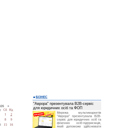
БІЗНЕС
"Аврора" презентувала B2B-сервіс
026 »
для юридичних осіб та ФОП
т
Сб
Нд
Мережа мультимаркетів
1
2
"Аврора" презентувала B2B-
сервіс для юридичних осіб та
7
8
9
фізичних осіб-підприємців,
4
15
16
який допоможе здійснювати