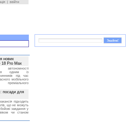
ація
|
ввійти
ея нових
 18 Pro Max
 автономності
ться одним із
чинників під час
асного мобільного
 преміального
»: посади для
акансія підходить
тів, що не можуть
бойові завдання у
 віком чи станом