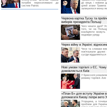
потрібні перехоплювачі до
до кінця, і новини 
систем Patriot.
цілей атаки Трампа
залишилося менш як
Червона картка Туску та пробле
виборів президента Польщі
Чого чекати далі? Ус
того, чи на Польщу
коаліціянти можуть
недовіри уряду.
Через війну в Україні: відноси
Чехи та словаки вже
пов'язували дружні 
сусіди віддаляються 
Нові умови торгівлі з ЄС. Чом
домовляється Київ
У Брюсселі ухвалили
режиму торгівлі. Але
«План Б» для вступу України 
допомагати Києву попри вето 
Угорщина, а точніш
проблем для України