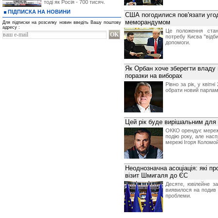
тоді як Росія - 700 тисяч.
ПІДПИСКА НА НОВИНИ
США погодилися пов'язати уго
меморандумом
Для підписки на розсилку новин введіть Вашу поштову
адресу :
Це положення стан
потребу Києва "відб
допомоги.
Як Орбан хоче зберегти владу 
поразки на виборах
Рівно за рік, у квіт
обрати новий парламе
Цей рік буде вирішальним для 
ОККО орендує мереж
подію року, але насп
мережі Ігоря Коломо
Неоднозначна асоціація: які п
візит Шмигаля до ЄС
Десяте, ювілейне за
виявилося на подив 
проблеми.