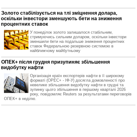
Золото стабілізується на тлі зміцнення долара,
оскільки інвестори зменшують бети на зниження
процентних ставок
У понеділок золото залишалося стабільним,
стримуючись сильним доларом, оскільки інвестори
зменшили бети на подальше зниження процентних
ставок Федеральною резервною системою в
найближчому майбутньому
ОПЕК+ після грудня призупиняє збільшення
видобутку нафти
Організація країн експортерів нафти в її широкому
форматі (OPEC+ - ІФ-У) досягла домовленості про
невелике збільшення видобутку нафти в грудні та
зупинку цього збільшення в першому кварталі 2026
року, повідомляє Reuters за результатами переговорів
ОПЕК+ в неділю.