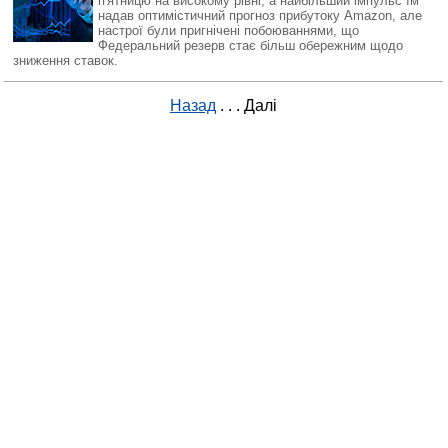
п'ятницю на високому рівні, а найбільший імпульс їм
надав оптимістичний прогноз прибутоку Amazon, але
настрої були пригнічені побоюваннями, що
Федеральний резерв стає більш обережним щодо
зниження ставок.
Назад
. . .
Далі