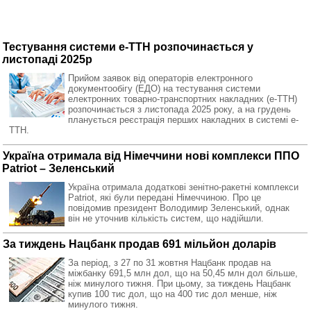
Тестування системи е-ТТН розпочинається у
листопаді 2025р
Прийом заявок від операторів електронного
документообігу (ЕДО) на тестування системи
електронних товарно-транспортних накладних (е-ТТН)
розпочинається з листопада 2025 року, а на грудень
планується реєстрація перших накладних в системі е-
ТТН.
Україна отримала від Німеччини нові комплекси ППО
Patriot – Зеленський
Україна отримала додаткові зенітно-ракетні комплекси
Patriot, які були передані Німеччиною. Про це
повідомив президент Володимир Зеленський, однак
він не уточнив кількість систем, що надійшли.
За тиждень Нацбанк продав 691 мільйон доларів
За період, з 27 по 31 жовтня Нацбанк продав на
міжбанку 691,5 млн дол, що на 50,45 млн дол більше,
ніж минулого тижня. При цьому, за тиждень Нацбанк
купив 100 тис дол, що на 400 тис дол менше, ніж
минулого тижня.