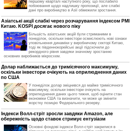
першому кварталі наступного року, що послабило
побоювання щодо надлишку пропозиції, але слабкі
дані про виробництво в Азії обмежили зростання.
Азіатські акції слабкі через розчарування індексом PMI
Китаю. KOSPI досягає нового піку
Більшість азіатських акцій були стриманими в
понеділок, оскільки інвестори осмислюють нові ознаки
уповільнення динаміки у виробничому секторі Китаю,
тоді як південнокорейські акції підскочили до
рекордного рівня завдяки значному зростанню
основних виробників мікросхем.
Долар наближається до тримісячного максимуму,
оскільки інвестори очікують на оприлюднення даних
по США
У понеділок долар зміцнився до майже тримісячного
максимуму, оскільки інвестори очікують на
оприлюднення даних цього тижня, щоб оцінити стан
економіки США та визначити, чи може це змінити
жорстку позицію Федерального резерву.
Індекси Волл-стріт зросли завдяки Amazon, але
обережність щодо ставок стримує ентузіазм
Основні фондові індекси Волл-стріт закрилися в