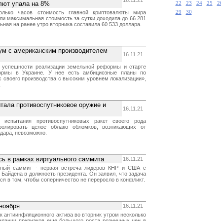
16.11.21
лют упала на 8%
22
23
24
25
2
олько часов стоимость главной криптовалюты мира
29
30
ли максимальная стоимость за сутки доходила до 66 281
ьная на ранее утро вторника составила 60 533 доллара.
м с американским производителем
16.11.21
б успешности реализации земельной реформы и старте
ормы в Украине. У нее есть амбициозные планы по
с своего производства с высоким уровнем локализации»,
.
тала противоспутниковое оружие и
16.11.21
 испытания противоспутниковых ракет своего рода
ролировать целое облако обломков, возникающих от
дара, невозможно.
ь в рамках виртуального саммита
16.11.21
ный саммит - первая встреча лидеров КНР и США с
Байдена в должность президента. Он заявил, что задача
ся в том, чтобы соперничество не переросло в конфликт.
ноября
16.11.21
к антиинфляционного актива во вторник утром несколько
идании признаков еще большого роста розничных цен в