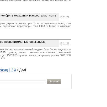
 ноября в ожидании макростатистики в
16.11.21
рник утром несколько растёт по отношению к иене, в то
ры оценивают переговоры глав США и Китая и ожидают
сь незначительным снижением
16.11.21
тии биржи, промышленный индекс Dow Jones опустился
7,45 пункта, индекс высокотехнологичных компаний
 до 15853,85 пункта, индекс широкого рынка S&P 500
нкта.
Назад
1
2
3
4
Далі