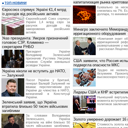
капитализация рынка криптова
ТОП-НОВИНИ
Буквально за неск
Євросоюз спрямує Україні €1,4 млрд
снизилась на 7%. Ес
із доходів від російських активів
доллара, то минимал
Європейський Союз спрямує
Україні 1,4 млрд євро за
рахунок доходів від
заморожених російських
Минагро заключило Меморанду
активів.
ирригационного оборудования
Указ президента: Умєров призначений
«Компания знает о
головою СЗР, Клименко —
ирригационной реф
развертыванию у на
секретарем РНБО
- рассказал Лещенко
Президент України
Володимир Зеленський
призначив Pустема Умєрова
США заявили, что Россия испы
головою Служби зовнішньої
подвергла опасности МКС
розвідки України.
Трудно не назвать
Україна ніколи не вступить до НАТО,
безумием. Проконт
— Залужний
высокоскоростного у
Посол України у Британії,
генерал Валерій Залужний не
вважає перспективним рух
України до членства в НАТО,
Лидеры США и КНР встретилис
визначений в Конституції
України.
Нынешний виртуаль
момента вступления 
Зеленський заявив, що Україна
политиков заключает
втратила близько 50 тисяч військових
загиблими
За словами Володимира
Зеленського, Україна
Золото умеренно дорожает 16 
втратила на війні близько 50
Стоимость золота ка
тисяч військових загиблими,
увеличивается в ож