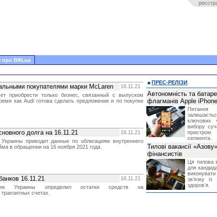
реєстр
 про BIN.ua
ПРЕС-РЕЛІЗИ
альными покупателями марки McLaren
16.11.21
Автономність та батар
т приобрести только бизнес, связанный с выпуском
флагманів Apple iPhone
ремя как Audi готова сделать предложение и по покупке
.
Питання
залишає
ключових 
вибору суч
новного долга на 16.11.21
16.11.21
пристрою
сегмента.
 Украины приводит данные по облигациям внутреннего
Тилові вакансії «Азову
йма в обращении на 16 ноября 2021 года.
фінансистів
Ця тилова в
для кандида
виконувати 
банков 16.11.21
16.11.21
звʼязку із
здоровʼя.
анк Украины определил остатки средств на
 транзитных счетах.