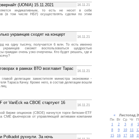
овернайт (UONIA) 15.11.2021
16.11.21
ляется индикативным, то есть не несет в себе
ков (в том числе НБУ) осуществлять сделки по этим
лько украинцев сходят на концерт
16.11.21
рд на одну тысячу, получается 6 млн. То есть именно
о украинцев сможет воспользоваться щедростью
сы граждан очень узко очерчены. Кто будет решать, где и
ысячу?
говорах в рамках ВТО возглавит Тарас
16.11.21
 главой делегации замистителя министра экономики -
теля Тараса Качку. Кроме него, в состав делегации вошли
 лиц.
F от VanEck на CBOE стартуют 16
16.11.21
ской бирже опционов (CBOE) начнутся торги биткоин-ETF
«
Листопад 
 на CME фьючерсов от управляющей активами компании
Пн
Вт
Ср
Чт
П
1
2
3
4
8
9
10
11
1
15
16
17
18
1
 и Polkadot рухнули. За ночь