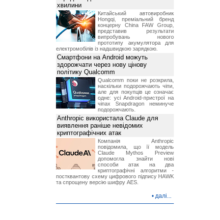
хвилини
Китайський автовиробник
Hongqi, преміальний бренд
концерну China FAW Group,
представив результати
випробувань нового
прототипу акумулятора для
електромобілів із надшвидкою зарядкою.
Смартфони на Android можуть
здорожчати через нову цінову
політику Qualcomm
Qualcomm поки не розкрила,
наскільки подорожчають чіпи,
але для покупців це означає
одне: усі Android-пристрої на
чіпах Snapdragon неминуче
подорожчають.
Anthropic використала Claude для
виявлення раніше невідомих
криптографічних атак
Компанія Anthropic
повідомила, що її модель
Claude Mythos Preview
допомогла знайти нові
способи атак на два
криптографічні алгоритми -
постквантову схему цифрового підпису HAWK
та спрощену версію шифру AES.
•
далі...