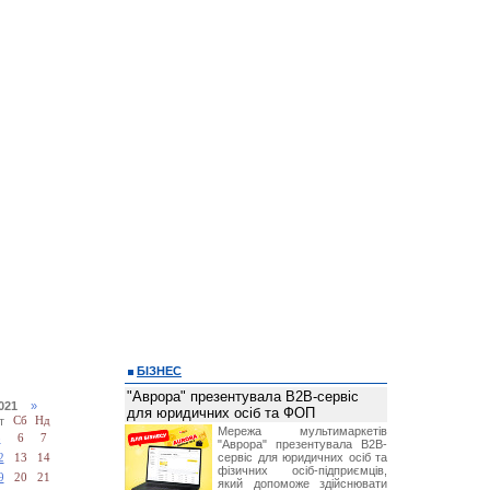
БІЗНЕС
"Аврора" презентувала B2B-сервіс
2021
»
для юридичних осіб та ФОП
т
Сб
Нд
Мережа мультимаркетів
5
6
7
"Аврора" презентувала B2B-
сервіс для юридичних осіб та
2
13
14
фізичних осіб-підприємців,
9
20
21
який допоможе здійснювати