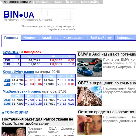
Фінансові новини
|
08.08.26
|
15:30
|
RSS
|
мапа сайту
"Коли почав орати, то у сопілку не грати"
Українське прислів'я
Головна
Новини
Аналітика
Котирування
Веб-майстру
Інформація
Курс НБУ
на
понеділок
BMW и Audi называют потенци
за
курс
uah
%
При этом BMW хоче
USD
1
44,7579
0,0047
0,01
автомобилей, в то в
EUR
1
51,6148
0,0569
0,11
команды Формулы-1
Курс обміну валют
на
вчора
, 09:48
куп.
uah
%
прод.
uah
%
USD
44,4784
0,01
0,01
44,9448
0,01
0,02
ОВГЗ в обращении по сумме ос
EUR
51,2752
0,03
0,06
51,9080
0,01
0,01
Национальный банк
Міжбанківський ринок
на
вчора
, 17:01
государственного за
куп.
uah
%
прод.
uah
%
USD
44,7500
0,05
0,11
44,7800
0,04
0,09
EUR
51,7399
0,13
0,25
51,7612
0,12
0,23
Остаток средств на корсчетах 
ТОП-НОВИНИ
Национальный б
Постачання ракет для Patriot Україні не
корреспондентских и
буде: Трамп зробив заяву
Президент США Дональд
Трамп заявив, що
Сполученим Штатам самим