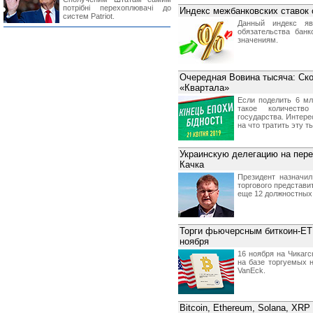
потрібні перехоплювачі до
Индекс межбанковских ставок 
систем Patriot.
Данный индекс яв
обязательства бан
значениям.
Очередная Вовина тысяча: Ско
«Квартала»
Если поделить 6 мл
такое количеств
государства. Интере
на что тратить эту т
Украинскую делегацию на пере
Качка
Президент назначил
торгового представи
еще 12 должностных
Торги фьючерсным биткоин-ET
ноября
16 ноября на Чикаг
на базе торгуемых
VanEck.
Bitcoin, Ethereum, Solana, XRP