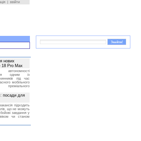
ація
|
ввійти
ея нових
 18 Pro Max
 автономності
ться одним із
чинників під час
асного мобільного
 преміального
»: посади для
акансія підходить
тів, що не можуть
бойові завдання у
 віком чи станом