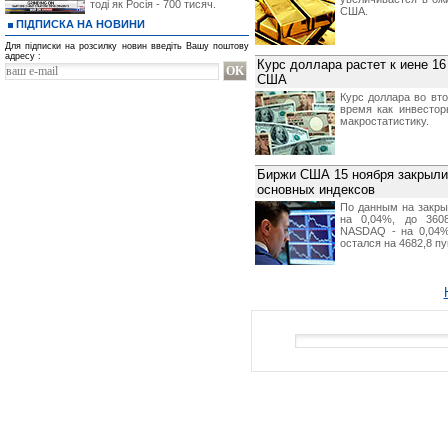
тоді як Росія - 700 тисяч.
США.
ПІДПИСКА НА НОВИНИ
Для підписки на розсилку новин введіть Вашу поштову
адресу :
Курс доллара растет к иене 16
США
Курс доллара во вто
время как инвесто
макростатистику.
Биржи США 15 ноября закрыли
основных индексов
По данным на закры
на 0,04%, до 3608
NASDAQ - на 0,04%,
остался на 4682,8 пу