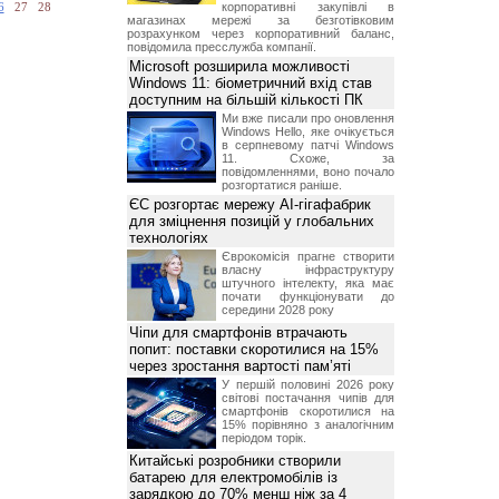
корпоративні закупівлі в
6
27
28
магазинах мережі за безготівковим
розрахунком через корпоративний баланс,
повідомила пресслужба компанії.
Microsoft розширила можливості
Windows 11: біометричний вхід став
доступним на більшій кількості ПК
Ми вже писали про оновлення
Windows Hello, яке очікується
в серпневому патчі Windows
11. Схоже, за
повідомленнями, воно почало
розгортатися раніше.
ЄС розгортає мережу AI-гігафабрик
для зміцнення позицій у глобальних
технологіях
Єврокомісія прагне створити
власну інфраструктуру
штучного інтелекту, яка має
почати функціонувати до
середини 2028 року
Чіпи для смартфонів втрачають
попит: поставки скоротилися на 15%
через зростання вартості пам’яті
У першій половині 2026 року
світові постачання чипів для
смартфонів скоротилися на
15% порівняно з аналогічним
періодом торік.
Китайські розробники створили
батарею для електромобілів із
зарядкою до 70% менш ніж за 4