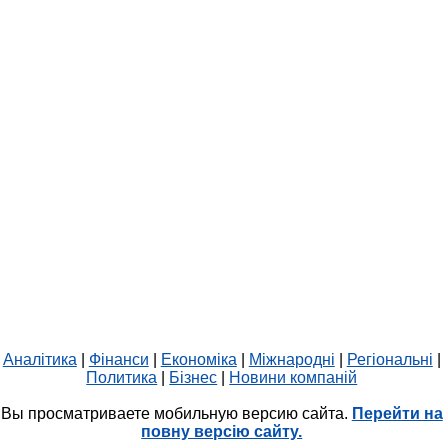
Аналітика
|
Фінанси
|
Економіка
|
Міжнародні
|
Регіональні
|
Политика
|
Бізнес
|
Новини компаній
Вы просматриваете мобильную версию сайта.
Перейти на
повну версію сайту.