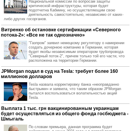
Национальной комиссии по вопросам защиты
критической инфраструктуры, которая будет
подотчетна Кабмину, но осуществляющим свою
деятельность самостоятельно, независимо от каких-
либо других госорганов.
Витренко об остановке сертификации «Северного
потока-2»: «Все не так однозначно»
"Газпром" заявил немецкому регулятору о намерении
создать дочернюю компанию в Германии, которая
будет якобы независимым оператором трубопровода
"Северный поток-2", причем только той его части, что
расположена на территории Германии.
JPMorgan подал в суд на Tesla: требует более 160
миллионов долларов
Tesla назвала корректировку банка «неоправданно
быстрыми» и заявила, что таким образом JPMorgan
пытался воспользоваться волатильностью акций
Tesla.
Выплата 1 тыс. грн вакцинированным украинцам
будет осуществляться из общего фонда госбюджета -
Шмыгаль
По словам премьера, данная программа будет