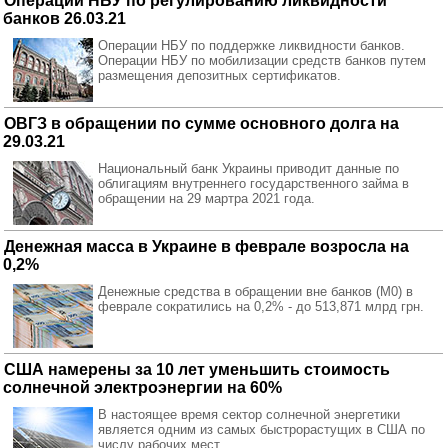
Операции НБУ по регулированию ликвидности
банков 26.03.21
Операции НБУ по поддержке ликвидности банков.
Операции НБУ по мобилизации средств банков путем
размещения депозитных сертификатов.
ОВГЗ в обращении по сумме основного долга на
29.03.21
Национальный банк Украины приводит данные по
облигациям внутреннего государственного займа в
обращении на 29 мартра 2021 года.
Денежная масса в Украине в феврале возросла на
0,2%
Денежные средства в обращении вне банков (M0) в
феврале сократились на 0,2% - до 513,871 млрд грн.
США намерены за 10 лет уменьшить стоимость
солнечной электроэнергии на 60%
В настоящее время сектор солнечной энергетики
является одним из самых быстрорастущих в США по
числу рабочих мест.