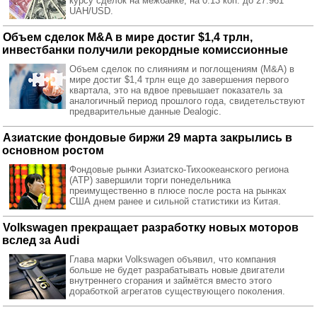
курсу сделок на межбанке, на 0.13 коп. до 27.961
UAH/USD.
Объем сделок M&A в мире достиг $1,4 трлн,
инвестбанки получили рекордные комиссионные
Объем сделок по слияниям и поглощениям (M&A) в
мире достиг $1,4 трлн еще до завершения первого
квартала, это на вдвое превышает показатель за
аналогичный период прошлого года, свидетельствуют
предварительные данные Dealogic.
Азиатские фондовые биржи 29 марта закрылись в
основном ростом
Фондовые рынки Азиатско-Тихоокеанского региона
(АТР) завершили торги понедельника
преимущественно в плюсе после роста на рынках
США днем ранее и сильной статистики из Китая.
Volkswagen прекращает разработку новых моторов
вслед за Audi
Глава марки Volkswagen объявил, что компания
больше не будет разрабатывать новые двигатели
внутреннего сгорания и займётся вместо этого
доработкой агрегатов существующего поколения.