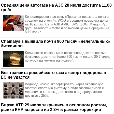
Средняя цена автогаза на АЗС 28 июля достигла 11,80
грн/л
Консолидированная сеть «Привата» повысила цены в
среднем на 5 коп./л. WOG в среднем повысила цены
на 16 коп./л. Сети АЗК AMIC, BVS, ZOG, Mango, Рур
груп, Автопорт и Motto и повысили цены в среднем на
5-10 коп./л.
Chainalysis выявила почти 900 тысяч «нелегальных»
биткоинов
Количество связанных с незаконной деятельностью
биткоинов достигло более 890 тысяч (около $9,7 млрд
по курсу на момент написания).
Без транзита российского газа экспорт водорода в
ЕС не удастся
Водород можно экспортировать через украинскую
газотранспортную систему в виде газовой смеси с
метаном, в котором доля самого водорода может
достигать 25%.
Биржи АТР 29 июля закрылись в основном ростом,
рынки КНР выросли на 2-3% в рамках коррекции