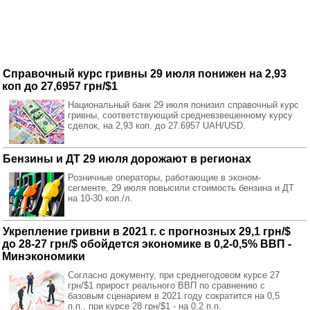
Справочный курс гривны 29 июля понижен на 2,93
коп до 27,6957 грн/$1
Национальный банк 29 июля понизил справочный курс
гривны, соответствующий средневзвешенному курсу
сделок, на 2,93 коп. до 27.6957 UAH/USD.
Бензины и ДТ 29 июля дорожают в регионах
Розничные операторы, работающие в эконом-
сегменте, 29 июля повысили стоимость бензина и ДТ
на 10-30 коп./л.
Укрепление гривни в 2021 г. с прогнозных 29,1 грн/$
до 28-27 грн/$ обойдется экономике в 0,2-0,5% ВВП -
Минэкономики
Согласно документу, при среднегодовом курсе 27
грн/$1 прирост реального ВВП по сравнению с
базовым сценарием в 2021 году сократится на 0,5
п.п., при курсе 28 грн/$1 - на 0,2 п.п.