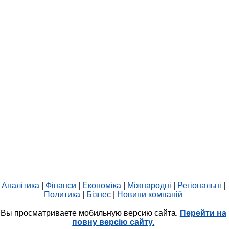
Аналітика
|
Фінанси
|
Економіка
|
Міжнародні
|
Регіональні
|
Политика
|
Бізнес
|
Новини компаній
Вы просматриваете мобильную версию сайта.
Перейти на
повну версію сайту.